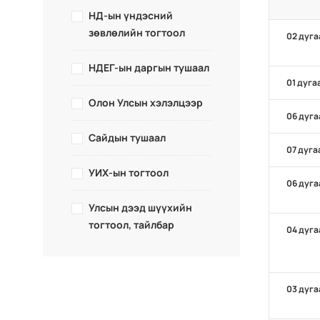
НД-ын үндэсний
зөвлөлийн тогтоол
02 дуга
НДЕГ-ын даргын тушаал
01 дуга
Олон Улсын хэлэлцээр
06 дуга
Сайдын тушаал
07 дуга
УИХ-ын тогтоол
06 дуга
Улсын дээд шүүхийн
тогтоол, тайлбар
04 дуга
03 дуга