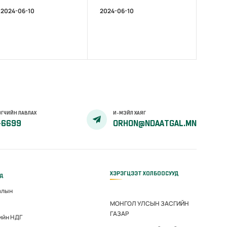
2024-06-10
2024-06-10
ГЧИЙН ЛАВЛАХ
И-МЭЙЛ ХАЯГ
-6699
ORHON@NDAATGAL.MN
ХЭРЭГЦЭЭТ ХОЛБООСУУД
үд
алын
МОНГОЛ УЛСЫН ЗАСГИЙН
ГАЗАР
ийн НДГ