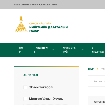
2026 ОНЫ 08 САРЫН 7
, БААСАН ГАРАГ
НҮҮ
ТАНИЛЦУУЛГ
ХУУЛЬ ЭРХ
E-
Р
А
ЗҮЙ
NDAATGAL
НҮҮР
ТӨ
АНГИЛАЛ
ЗГ-ын тогтоол
Монгол Улсын Хууль
Актын д