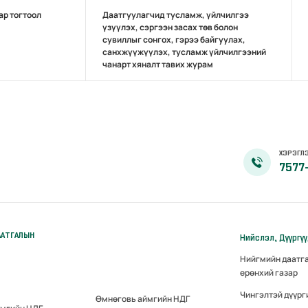
ар тогтоол
Даатгуулагчид тусламж, үйлчилгээ
үзүүлэх, сэргээн засах төв болон
сувиллыг сонгох, гэрээ байгуулах,
санхжүүжүүлэх, тусламж үйлчилгээний
чанарт хяналт тавих журам
ХЭРЭГЛЭ
7577
ААТГАЛЫН
Нийслэл, Дүүргү
Нийгмийн даатг
ерөнхий газар
Чингэлтэй дүүрг
Өмнөговь аймгийн НДГ