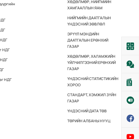
ХӨДӨЛМӨР, НИЙГМИЙН
дүүргийн
ХАМГААЛЛЫН ЯАМ
НИЙГМИЙН ДААТГАЛЫН
НДГ
ҮНДЭСНИЙ ЗӨВЛӨЛ
НДГ
ЭРҮҮЛ МЭНДИЙН
 НДГ
ДААТГАЛЫН ЕРӨНХИЙ
ГАЗАР
г НДГ
ХӨДӨЛМӨР, ХАЛАМЖИЙН
 НДГ
ҮЙЛЧИЛГЭЭНИЙ ЕРӨНХИЙ
ГАЗАР
ДГ
ҮНДЭСНИЙ СТАТИСТИКИЙН
эг НДГ
ХОРОО
СТАНДАРТ, ХЭМЖИЛ ЗҮЙН
ГАЗАР
ҮНДЭСНИЙ ДАТА ТӨВ
ТӨРИЙН АЛБАНЫ НУУЦ