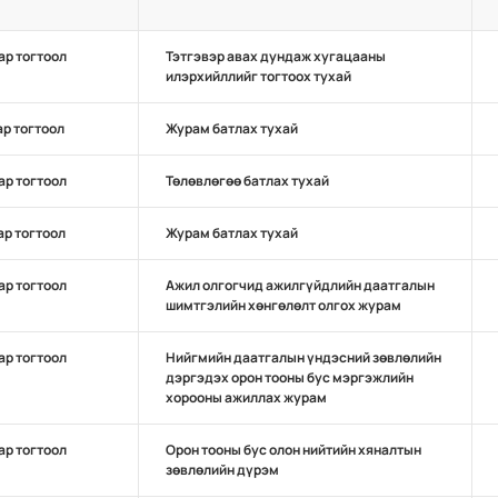
ар тогтоол
Тэтгэвэр авах дундаж хугацааны
илэрхийллийг тогтоох тухай
ар тогтоол
Журам батлах тухай
ар тогтоол
Төлөвлөгөө батлах тухай
ар тогтоол
Журам батлах тухай
ар тогтоол
Ажил олгогчид ажилгүйдлийн даатгалын
шимтгэлийн хөнгөлөлт олгох журам
ар тогтоол
Нийгмийн даатгалын үндэсний зөвлөлийн
дэргэдэх орон тооны бус мэргэжлийн
хорооны ажиллах журам
ар тогтоол
Орон тооны бус олон нийтийн хяналтын
зөвлөлийн дүрэм