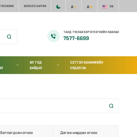
 ТУСЛАМЖ
ХОЛБОО БАРИХ
EN
ТАНД ТУСЛАХ ХЭРЭГЛЭГЧИЙН ЛАВЛАХ
7577-6699
ИЛ ТОД
СЭТГЭЛ ХАНАМЖИЙН
ЭЛ
БАЙДАЛ
СУДАЛГАА
Батлагдсан огноо
Дагаж мөрдөх огноо