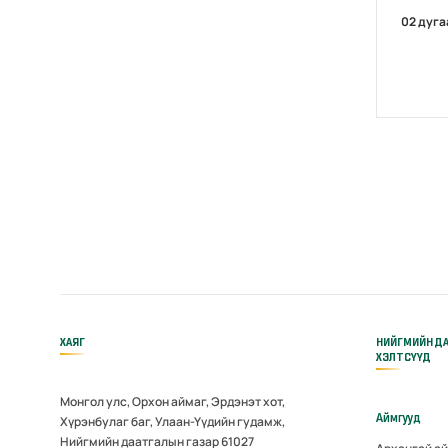
02 дуга
ХАЯГ
НИЙГМИЙН Д
ХЭЛТСҮҮД
Монгол улс, Орхон аймаг, Эрдэнэт хот,
Аймгууд
Хүрэнбулаг баг, Улаан-Үүдийн гудамж,
Нийгмийн даатгалын газар 61027