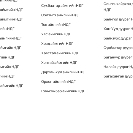
ймгийн НДГ
Сонгинхайрхан 
Сүхбаатар аймгийн НДГ
 аймгийн НДГ
НДГ
Сэлэнгэ аймгийн НДГ
 аймгийн НДГ
Баянгол дүүрэг 
Төв аймгийн НДГ
гийн НДГ
Хан-Уул дүүрэг 
Увс аймгийн НДГ
аймгийн НДГ
Баянзүрх дүүрэг
Ховд аймгийн НДГ
аймгийн НДГ
Сүхбаатар дүүрэ
Хөвсгөл аймгийн НДГ
гийн НДГ
Багануур дүүрэг
Хэнтий аймгийн НДГ
ймгийн НДГ
Налайх дүүрэг Н
Дархан-Уул аймгийн НДГ
гийн НДГ
Багахангай дүүр
Орхон аймгийн НДГ
 аймгийн НДГ
Говьсүмбэр аймгийн НДГ