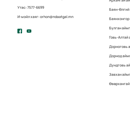
Архангай а
Утас: 7577-6699
Баян-Өлгий
И-мэйл хаяг: orhon@ndaatgal.mn
Баянхонгор
Булган айм
Говь-Алтай 
Дорноговь 
Дорнод айм
Дундговь а
Завхан айм
Өвөрхангай