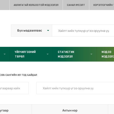
АВЛИГАТАЙ ХОЛБООТОЙ МЭДЭЭЛЭЛ
САНАЛ ХҮСЭЛТ
ХЭРЭГЛЭГЧИЙН
ҮЙЛЧИЛГЭЭНИЙ
СТАТИСТИК
МЭДЭЭ
ТӨРӨЛ
МЭДЭЭЛЭЛ
МЭДЭЭЛ
СӨВ САНГИЙН ИЛ ТОД БАЙДАЛ
угаар
Актын нэр