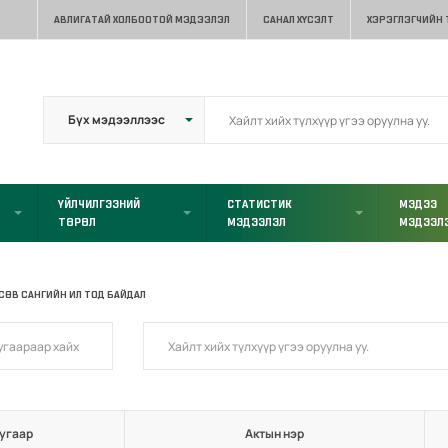
АВЛИГАТАЙ ХОЛБООТОЙ МЭДЭЭЛЭЛ
САНАЛ ХҮСЭЛТ
ХЭРЭГЛЭГЧИЙН
ҮЙЛЧИЛГЭЭНИЙ
СТАТИСТИК
МЭДЭЭ
ТӨРӨЛ
МЭДЭЭЛЭЛ
МЭДЭЭЛ
СӨВ САНГИЙН ИЛ ТОД БАЙДАЛ
угаар
Актын нэр