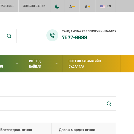
 ТУСЛАМЖ
ХОЛБОО БАРИХ
EN
ТАНД ТУСЛАХ ХЭРЭГЛЭГЧИЙН ЛАВЛАХ
7577-6699
ИЛ ТОД
СЭТГЭЛ ХАНАМЖИЙН
ЭЛ
БАЙДАЛ
СУДАЛГАА
Батлагдсан огноо
Дагаж мөрдөх огноо