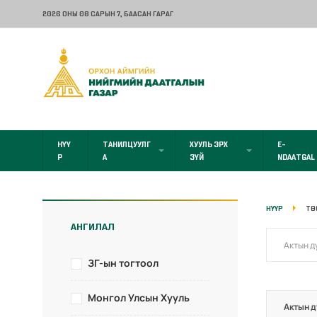
2026 ОНЫ 08 САРЫН 7
, БААСАН ГАРАГ
НҮҮ
ТАНИЛЦУУЛГ
ХУУЛЬ ЭРХ
E-
Р
А
ЗҮЙ
NDAATGAL
НҮҮР
ТӨ
АНГИЛАЛ
ЗГ-ын тогтоол
Монгол Улсын Хууль
Актын д