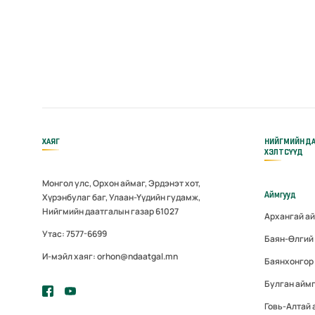
ХАЯГ
НИЙГМИЙН Д
ХЭЛТСҮҮД
Монгол улс, Орхон аймаг, Эрдэнэт хот,
Аймгууд
Хүрэнбулаг баг, Улаан-Үүдийн гудамж,
Нийгмийн даатгалын газар 61027
Архангай а
Утас: 7577-6699
Баян-Өлгий
И-мэйл хаяг: orhon@ndaatgal.mn
Баянхонгор
Булган айм
Говь-Алтай 