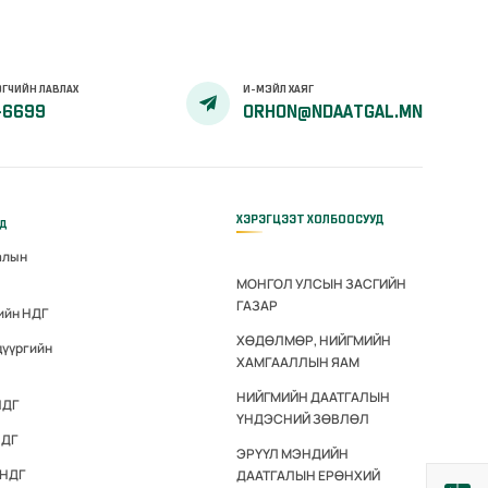
ГЧИЙН ЛАВЛАХ
И-МЭЙЛ ХАЯГ
-6699
ORHON@NDAATGAL.MN
ХЭРЭГЦЭЭТ ХОЛБООСУУД
үд
алын
МОНГОЛ УЛСЫН ЗАСГИЙН
ГАЗАР
ийн НДГ
ХӨДӨЛМӨР, НИЙГМИЙН
дүүргийн
ХАМГААЛЛЫН ЯАМ
НИЙГМИЙН ДААТГАЛЫН
НДГ
ҮНДЭСНИЙ ЗӨВЛӨЛ
НДГ
ЭРҮҮЛ МЭНДИЙН
 НДГ
ДААТГАЛЫН ЕРӨНХИЙ