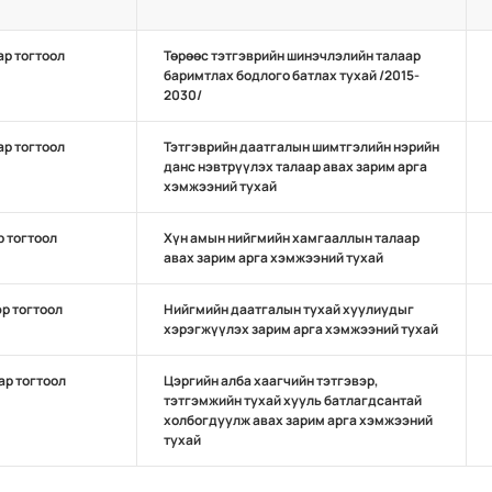
ар тогтоол
Төрөөс тэтгэврийн шинэчлэлийн талаар
баримтлах бодлого батлах тухай /2015-
2030/
ар тогтоол
Тэтгэврийн даатгалын шимтгэлийн нэрийн
данс нэвтрүүлэх талаар авах зарим арга
хэмжээний тухай
р тогтоол
Хүн амын нийгмийн хамгааллын талаар
авах зарим арга хэмжээний тухай
эр тогтоол
Нийгмийн даатгалын тухай хуулиудыг
хэрэгжүүлэх зарим арга хэмжээний тухай
ар тогтоол
Цэргийн алба хаагчийн тэтгэвэр,
тэтгэмжийн тухай хууль батлагдсантай
холбогдуулж авах зарим арга хэмжээний
тухай