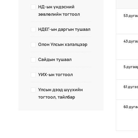
НД-ын үндэсний
зөвлөлийн тогтоол
53 дуга
НДЕГ-ын даргын тушаал
43 дуга
Олон Улсын хэлэлцээр
Сайдын тушаал
5 дугаа
УИХ-ын тогтоол
61 дүгэ
Улсын дээд шүүхийн
тогтоол, тайлбар
60 дуга