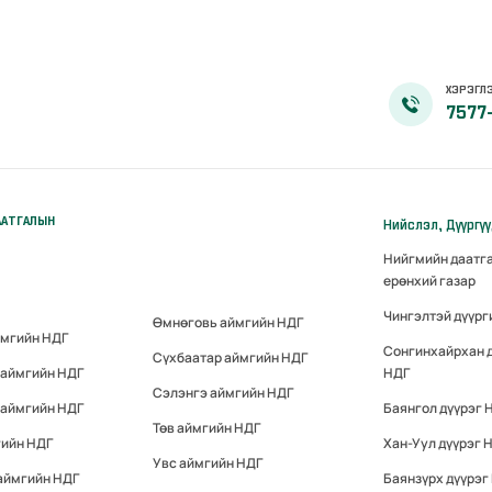
ХЭРЭГЛЭ
7577
ААТГАЛЫН
Нийслэл, Дүүргү
Нийгмийн даатг
ерөнхий газар
Чингэлтэй дүүрг
Өмнөговь аймгийн НДГ
ймгийн НДГ
Сонгинхайрхан 
Сүхбаатар аймгийн НДГ
 аймгийн НДГ
НДГ
Сэлэнгэ аймгийн НДГ
 аймгийн НДГ
Баянгол дүүрэг 
Төв аймгийн НДГ
гийн НДГ
Хан-Уул дүүрэг 
Увс аймгийн НДГ
аймгийн НДГ
Баянзүрх дүүрэг