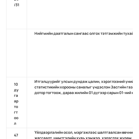
/31
Нийгмийн даатгалын сангаас олгох тэтгэмжийн тухай
Итгэлцүүрийг улсын дундаж цалин, хэрэглээний үнийн 
10
статистикийн хорооны саналыг үндэслэн Засгийн газар 
ду
дотор тогтоож, дараа жилийн 01 дүгээр сарын 01-ний өд
га
ар
то
гт
оо
л
Үйлдвэрлэлийн осол, мэргэжлээс шалтгаалсан өвчний д
47
жагсаалт, шимтгэлийн хувь хэмжээ, хэрэглэх журам