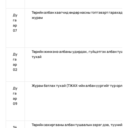
Төрийн албан хаагчид өндөр насны тэтгэвэрт гарахад нэ
Ду
журам
га
ар
07
Төрийн жинхэнэ албаны удирдах, гүйцэтгэх албан тушаа
Ду
тухай
га
ар
02
Журам батлах тухай (ТЖАХ-ийн албан үүргийг түр орлон
Ду
га
ар
09
Төрийн захиргааны албан тушаалын зэрэг дэв, түүний н
34