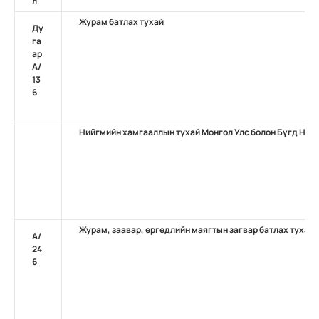
л
Журам батлах тухай
Ду
га
ар
А/
13
6
Нийгмийн хамгааллын тухай Монгол Улс болон Бүгд Най
Журам, заавар, өргөдлийн маягтын загвар батлах тухай
A/
24
6