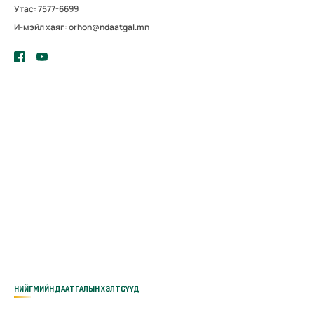
Утас: 7577-6699
И-мэйл хаяг: orhon@ndaatgal.mn
НИЙГМИЙН ДААТГАЛЫН ХЭЛТСҮҮД