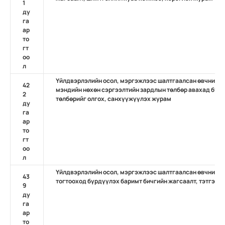
1
ду
га
ар
то
гт
оо
л
Үйлдвэрлэлийн осол, мэргэжлээс шалтгаалсан өвчний д
42
мэндийн нөхөн сэргээлтийн зардлын төлбөр авахад бүрд
2
төлбөрийг олгох, санхүүжүүлэх журам
ду
га
ар
то
гт
оо
л
Үйлдвэрлэлийн осол, мэргэжлээс шалтгаалсан өвчний да
43
тогтооход бүрдүүлэх баримт бичгийн жагсаалт, тэтгэвэр
9
ду
га
ар
то