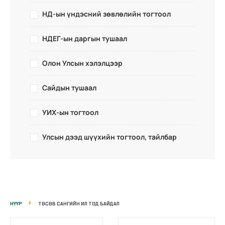
НД-ын үндэсний зөвлөлийн тогтоол
НДЕГ-ын даргын тушаал
Олон Улсын хэлэлцээр
Сайдын тушаал
УИХ-ын тогтоол
Улсын дээд шүүхийн тогтоол, тайлбар
НҮҮР
ТӨСӨВ САНГИЙН ИЛ ТОД БАЙДАЛ