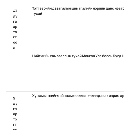
Тэтгэврийн даатгалын шимтгэлийн нэрийн данс нэвтрүүл
43
тухай
ду
га
ар
то
гт
оо
л
Нийгмийн хамгааллын тухай Монгол Улс болон Бүгд На
Хүн амын нийгмийн хамгааллын талаар авах зарим арга
5
ду
га
ар
то
гт
оо