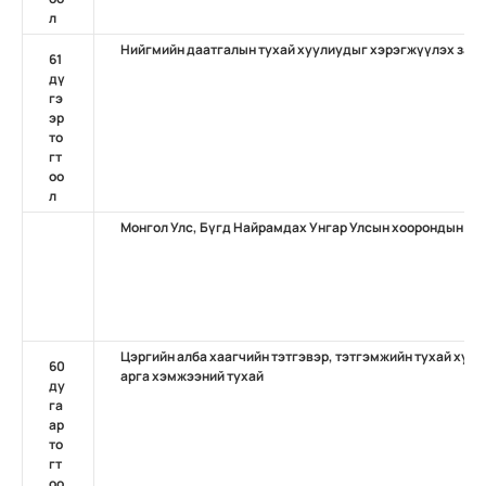
л
Нийгмийн даатгалын тухай хуулиудыг хэрэгжүүлэх зари
61
дү
гэ
эр
то
гт
оо
л
Монгол Улс, Бүгд Найрамдах Унгар Улсын хоорондын н
Цэргийн алба хаагчийн тэтгэвэр, тэтгэмжийн тухай хуу
60
арга хэмжээний тухай
ду
га
ар
то
гт
оо