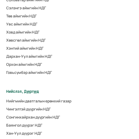
Сэлэнгэ аймгийн НДГ
Төв аймгийн НДГ
Увс аймгийн НДГ
Ховд аймгийн НДГ
Хөвсгөл аймгийн НДГ
Хэнтий аймгийн НДГ
Дархан-Уул аймгийн НДГ
Орхон аймгийн НДГ
Говьсүмбэр аймгийн НДГ
Нийслэл, Дүүргүүд
Нийгмийн даатгалын ерөнхий газар
Чингэлтэй дүүргийн НДГ
Сонгинхайрхан дүүргийн НДГ
Баянгол дүүрэг НДГ
Хан-Уул дүүрэг НДГ