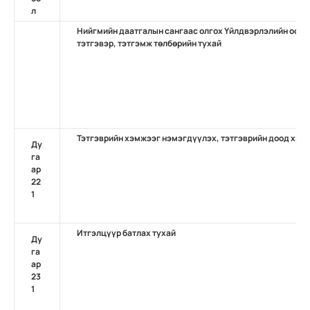
л
Нийгмийн даатгалын сангаас олгох Үйлдвэрлэлийн осол
тэтгэвэр, тэтгэмж төлбөрийн тухай
Тэтгэврийн хэмжээг нэмэгдүүлэх, тэтгэврийн доод хэмж
Ду
га
ар
22
1
Итгэлцүүр батлах тухай
Ду
га
ар
23
1