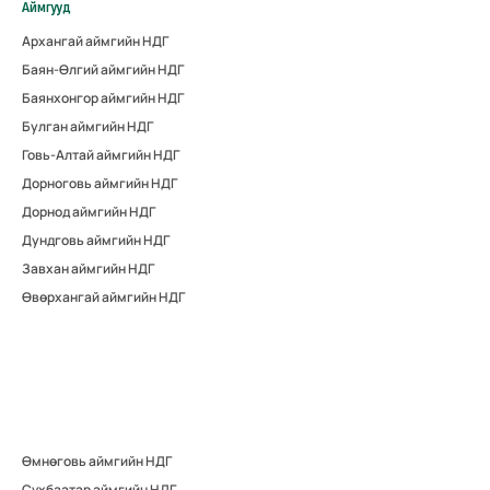
Аймгууд
Архангай аймгийн НДГ
Баян-Өлгий аймгийн НДГ
Баянхонгор аймгийн НДГ
Булган аймгийн НДГ
Говь-Алтай аймгийн НДГ
Дорноговь аймгийн НДГ
Дорнод аймгийн НДГ
Дундговь аймгийн НДГ
Завхан аймгийн НДГ
Өвөрхангай аймгийн НДГ
Өмнөговь аймгийн НДГ
Сүхбаатар аймгийн НДГ