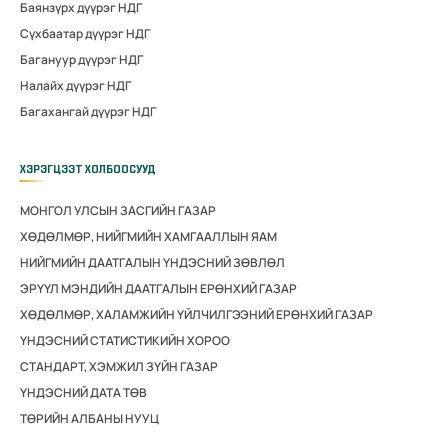
Баянзүрх дүүрэг НДГ
Сүхбаатар дүүрэг НДГ
Багануур дүүрэг НДГ
Налайх дүүрэг НДГ
Багахангай дүүрэг НДГ
ХЭРЭГЦЭЭТ ХОЛБООСУУД
МОНГОЛ УЛСЫН ЗАСГИЙН ГАЗАР
ХӨДӨЛМӨР, НИЙГМИЙН ХАМГААЛЛЫН ЯАМ
НИЙГМИЙН ДААТГАЛЫН ҮНДЭСНИЙ ЗӨВЛӨЛ
ЭРҮҮЛ МЭНДИЙН ДААТГАЛЫН ЕРӨНХИЙ ГАЗАР
ХӨДӨЛМӨР, ХАЛАМЖИЙН ҮЙЛЧИЛГЭЭНИЙ ЕРӨНХИЙ ГАЗАР
ҮНДЭСНИЙ СТАТИСТИКИЙН ХОРОО
СТАНДАРТ, ХЭМЖИЛ ЗҮЙН ГАЗАР
ҮНДЭСНИЙ ДАТА ТӨВ
ТӨРИЙН АЛБАНЫ НУУЦ