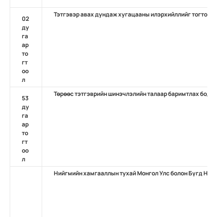
Тэтгэвэр авах дундаж хугацааны илэрхийллийг тогтоох 
02
ду
га
ар
то
гт
оо
л
Төрөөс тэтгэврийн шинэчлэлийн талаар баримтлах бодло
53
ду
га
ар
то
гт
оо
л
Нийгмийн хамгааллын тухай Монгол Улс болон Бүгд Най