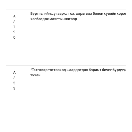
Бүртгэлийн дугаар олгох, хэрэглэх болон хувийн хэрэг нэ
А
холбогдох маягтын загвар
/
1
9
0
“Тэтгэвэр тогтооход шаардагдах баримт бичиг бүрдүүлэх
А
тухай
/
5
9