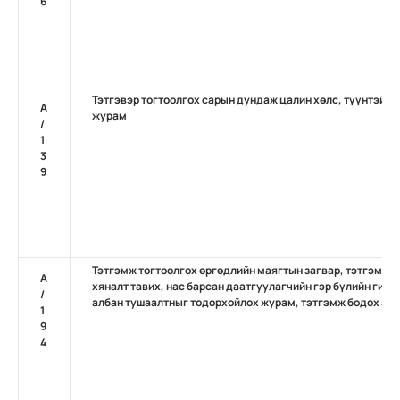
6
Тэтгэвэр тогтоолгох сарын дундаж цалин хөлс, түүнтэй а
А
журам
/
1
3
9
Тэтгэмж тогтоолгох өргөдлийн маягтын загвар, тэтгэмж 
А
хяналт тавих, нас барсан даатгуулагчийн гэр бүлийн гишү
/
албан тушаалтныг тодорхойлох журам, тэтгэмж бодох арг
1
9
4