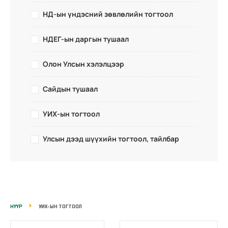
НД-ын үндэсний зөвлөлийн тогтоол
НДЕГ-ын даргын тушаал
Олон Улсын хэлэлцээр
Сайдын тушаал
УИХ-ын тогтоол
Улсын дээд шүүхийн тогтоол, тайлбар
НҮҮР
УИХ-ЫН ТОГТООЛ