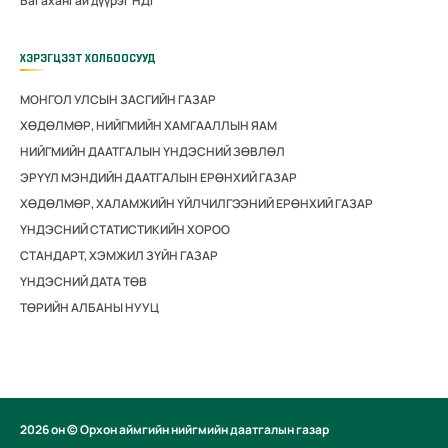
Багахангай дүүрэг НДГ
ХЭРЭГЦЭЭТ ХОЛБООСУУД
МОНГОЛ УЛСЫН ЗАСГИЙН ГАЗАР
ХӨДӨЛМӨР, НИЙГМИЙН ХАМГААЛЛЫН ЯАМ
НИЙГМИЙН ДААТГАЛЫН ҮНДЭСНИЙ ЗӨВЛӨЛ
ЭРҮҮЛ МЭНДИЙН ДААТГАЛЫН ЕРӨНХИЙ ГАЗАР
ХӨДӨЛМӨР, ХАЛАМЖИЙН ҮЙЛЧИЛГЭЭНИЙ ЕРӨНХИЙ ГАЗАР
ҮНДЭСНИЙ СТАТИСТИКИЙН ХОРОО
СТАНДАРТ, ХЭМЖИЛ ЗҮЙН ГАЗАР
ҮНДЭСНИЙ ДАТА ТӨВ
ТӨРИЙН АЛБАНЫ НУУЦ
2026 он © Орхон аймгийн нийгмийн даатгалын газар