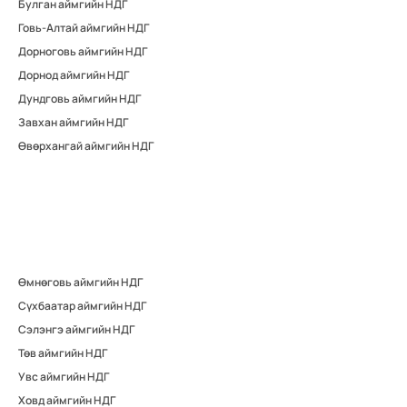
Булган аймгийн НДГ
Говь-Алтай аймгийн НДГ
Дорноговь аймгийн НДГ
Дорнод аймгийн НДГ
Дундговь аймгийн НДГ
Завхан аймгийн НДГ
Өвөрхангай аймгийн НДГ
Өмнөговь аймгийн НДГ
Сүхбаатар аймгийн НДГ
Сэлэнгэ аймгийн НДГ
Төв аймгийн НДГ
Увс аймгийн НДГ
Ховд аймгийн НДГ