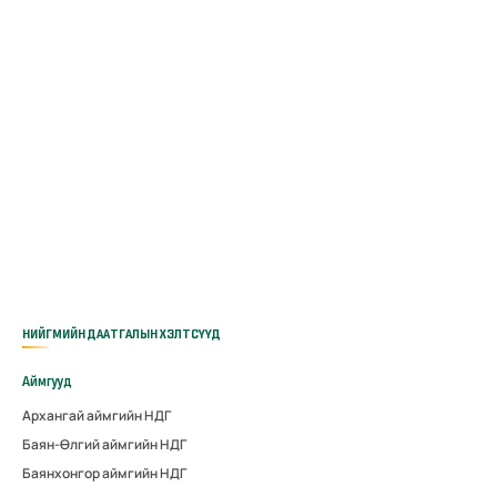
НИЙГМИЙН ДААТГАЛЫН ХЭЛТСҮҮД
Аймгууд
Архангай аймгийн НДГ
Баян-Өлгий аймгийн НДГ
Баянхонгор аймгийн НДГ