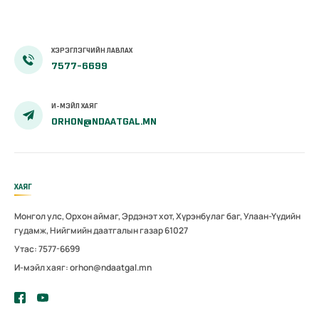
ХЭРЭГЛЭГЧИЙН ЛАВЛАХ
7577-6699
И-МЭЙЛ ХАЯГ
ORHON@NDAATGAL.MN
ХАЯГ
Монгол улс, Орхон аймаг, Эрдэнэт хот, Хүрэнбулаг баг, Улаан-Үүдийн
гудамж, Нийгмийн даатгалын газар 61027
Утас: 7577-6699
И-мэйл хаяг: orhon@ndaatgal.mn