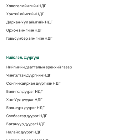
Хөвсгөл аймгийн НДГ
Хэнтий аймгийн НДГ
Дархан-Уул аймгийн НДГ
Орхон аймгийн НДГ
Говьсүмбэр аймгийн НДГ
Нийслэл, Дүүргүүд
Нийгмийн даатгалын ерөнхий газар
Чингэлтэй дүүргийн НДГ
Сонгинхайрхан дүүргийн НДГ
Баянгол дүүрэг НДГ
Хан-Уул дүүрэг НДГ
Баянзүрх дүүрэг НДГ
Сүхбаатар дүүрэг НДГ
Багануур дүүрэг НДГ
Налайх дүүрэг НДГ