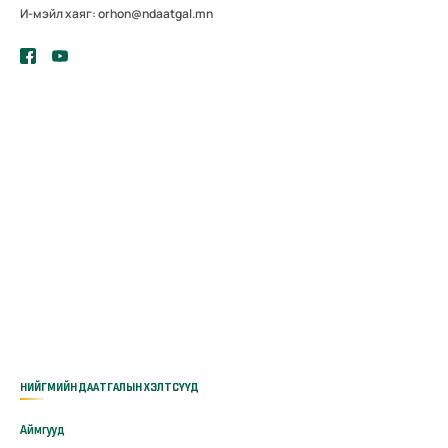
И-мэйл хаяг: orhon@ndaatgal.mn
НИЙГМИЙН ДААТГАЛЫН ХЭЛТСҮҮД
Аймгууд