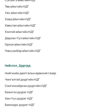
Сэлэнгэ аймгийн НДГ
Төв аймгийн НДГ
Увс аймгийн НДГ
Ховд аймгийн НДГ
Хөвсгөл аймгийн НДГ
Хэнтий аймгийн НДГ
Дархан-Уул аймгийн НДГ
Орхон аймгийн НДГ
Говьсүмбэр аймгийн НДГ
Нийслэл, Дүүргүүд
Нийгмийн даатгалын ерөнхий газар
Чингэлтэй дүүргийн НДГ
Сонгинхайрхан дүүргийн НДГ
Баянгол дүүрэг НДГ
Хан-Уул дүүрэг НДГ
Баянзүрх дүүрэг НДГ