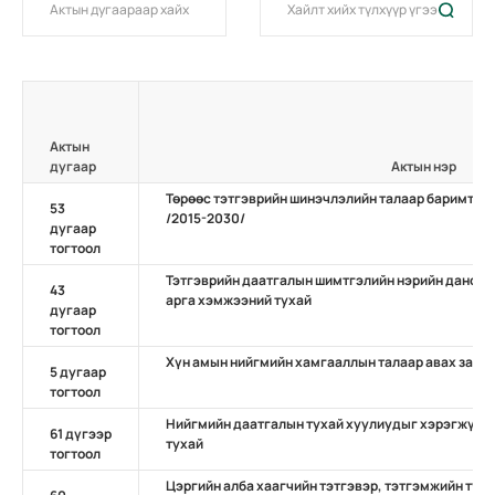
Актын
дугаар
Актын нэр
Төрөөс тэтгэврийн шинэчлэлийн талаар баримтлах
53
/2015-2030/
дугаар
тогтоол
Тэтгэврийн даатгалын шимтгэлийн нэрийн данс нэ
43
арга хэмжээний тухай
дугаар
тогтоол
Хүн амын нийгмийн хамгааллын талаар авах зари
5 дугаар
тогтоол
Нийгмийн даатгалын тухай хуулиудыг хэрэгжүүл
61 дүгээр
тухай
тогтоол
Цэргийн алба хаагчийн тэтгэвэр, тэтгэмжийн тух