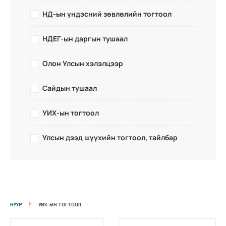
НД-ын үндэсний зөвлөлийн тогтоол
НДЕГ-ын даргын тушаал
Олон Улсын хэлэлцээр
Сайдын тушаал
УИХ-ын тогтоол
Улсын дээд шүүхийн тогтоол, тайлбар
НҮҮР
УИХ-ЫН ТОГТООЛ