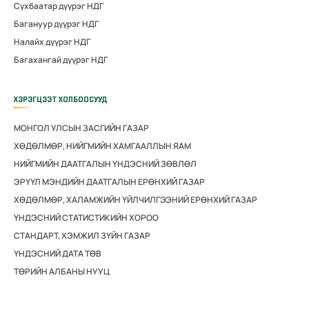
Сүхбаатар дүүрэг НДГ
Багануур дүүрэг НДГ
Налайх дүүрэг НДГ
Багахангай дүүрэг НДГ
ХЭРЭГЦЭЭТ ХОЛБООСУУД
МОНГОЛ УЛСЫН ЗАСГИЙН ГАЗАР
ХӨДӨЛМӨР, НИЙГМИЙН ХАМГААЛЛЫН ЯАМ
НИЙГМИЙН ДААТГАЛЫН ҮНДЭСНИЙ ЗӨВЛӨЛ
ЭРҮҮЛ МЭНДИЙН ДААТГАЛЫН ЕРӨНХИЙ ГАЗАР
ХӨДӨЛМӨР, ХАЛАМЖИЙН ҮЙЛЧИЛГЭЭНИЙ ЕРӨНХИЙ ГАЗАР
ҮНДЭСНИЙ СТАТИСТИКИЙН ХОРОО
СТАНДАРТ, ХЭМЖИЛ ЗҮЙН ГАЗАР
ҮНДЭСНИЙ ДАТА ТӨВ
ТӨРИЙН АЛБАНЫ НУУЦ