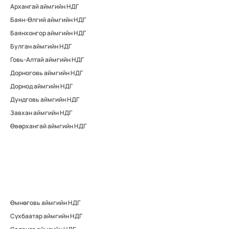
Архангай аймгийн НДГ
Баян-Өлгий аймгийн НДГ
Баянхонгор аймгийн НДГ
Булган аймгийн НДГ
Говь-Алтай аймгийн НДГ
Дорноговь аймгийн НДГ
Дорнод аймгийн НДГ
Дундговь аймгийн НДГ
Завхан аймгийн НДГ
Өвөрхангай аймгийн НДГ
Өмнөговь аймгийн НДГ
Сүхбаатар аймгийн НДГ