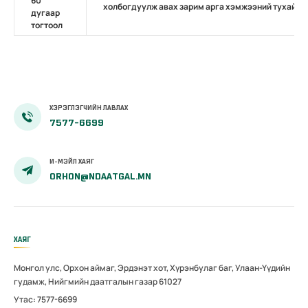
60
холбогдуулж авах зарим арга хэмжээний тухай
дугаар
тогтоол
ХЭРЭГЛЭГЧИЙН ЛАВЛАХ
7577-6699
И-МЭЙЛ ХАЯГ
ORHON@NDAATGAL.MN
ХАЯГ
Монгол улс, Орхон аймаг, Эрдэнэт хот, Хүрэнбулаг баг, Улаан-Үүдийн
гудамж, Нийгмийн даатгалын газар 61027
Утас: 7577-6699