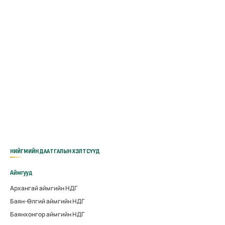
НИЙГМИЙН ДААТГАЛЫН ХЭЛТСҮҮД
Аймгууд
Архангай аймгийн НДГ
Баян-Өлгий аймгийн НДГ
Баянхонгор аймгийн НДГ