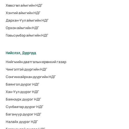
Хөвсгөл аймгийн НДГ
Хэнтий аймгийн НДГ
Дархан-Уул аймгийн НДГ
Орхон аймгийн НДГ
Говьсүмбэр аймгийн НДГ
Нийслэл, Дүүргүүд
Нийгмийн даатгалын ерөнхий газар
Чингэлтэй дүүргийн НДГ
Сонгинхайрхан дүүргийн НДГ
Баянгол дүүрэг НДГ
Хан-Уул дүүрэг НДГ
Баянзүрх дүүрэг НДГ
Сүхбаатар дүүрэг НДГ
Багануур дүүрэг НДГ
Налайх дүүрэг НДГ