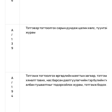
6
Тэтгэвэр тогтоолгох сарын дундаж цалин хөлс, түүнтэй а
А
журам
/
1
3
9
Тэтгэмж тогтоолгох өргөдлийн маягтын загвар, тэтгэмж 
А
хяналт тавих, нас барсан даатгуулагчийн гэр бүлийн гишү
/
албан тушаалтныг тодорхойлох журам, тэтгэмж бодох арг
1
9
4