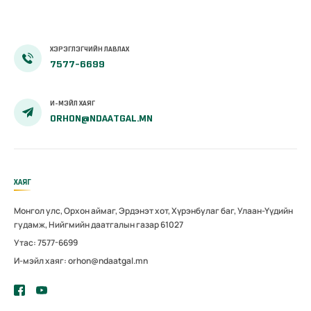
ХЭРЭГЛЭГЧИЙН ЛАВЛАХ
7577-6699
И-МЭЙЛ ХАЯГ
ORHON@NDAATGAL.MN
ХАЯГ
Монгол улс, Орхон аймаг, Эрдэнэт хот, Хүрэнбулаг баг, Улаан-Үүдийн
гудамж, Нийгмийн даатгалын газар 61027
Утас: 7577-6699
И-мэйл хаяг: orhon@ndaatgal.mn