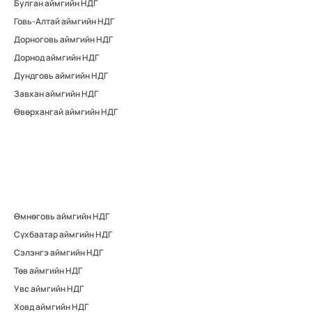
Булган аймгийн НДГ
Говь-Алтай аймгийн НДГ
Дорноговь аймгийн НДГ
Дорнод аймгийн НДГ
Дундговь аймгийн НДГ
Завхан аймгийн НДГ
Өвөрхангай аймгийн НДГ
Өмнөговь аймгийн НДГ
Сүхбаатар аймгийн НДГ
Сэлэнгэ аймгийн НДГ
Төв аймгийн НДГ
Увс аймгийн НДГ
Ховд аймгийн НДГ