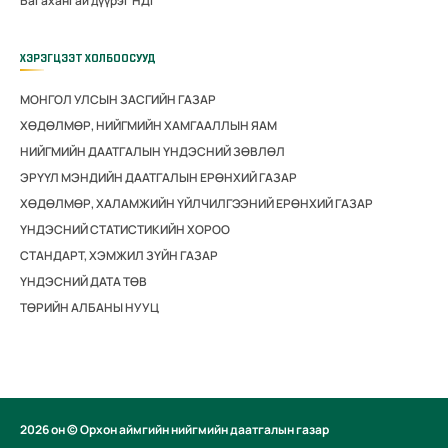
Багахангай дүүрэг НДГ
ХЭРЭГЦЭЭТ ХОЛБООСУУД
МОНГОЛ УЛСЫН ЗАСГИЙН ГАЗАР
ХӨДӨЛМӨР, НИЙГМИЙН ХАМГААЛЛЫН ЯАМ
НИЙГМИЙН ДААТГАЛЫН ҮНДЭСНИЙ ЗӨВЛӨЛ
ЭРҮҮЛ МЭНДИЙН ДААТГАЛЫН ЕРӨНХИЙ ГАЗАР
ХӨДӨЛМӨР, ХАЛАМЖИЙН ҮЙЛЧИЛГЭЭНИЙ ЕРӨНХИЙ ГАЗАР
ҮНДЭСНИЙ СТАТИСТИКИЙН ХОРОО
СТАНДАРТ, ХЭМЖИЛ ЗҮЙН ГАЗАР
ҮНДЭСНИЙ ДАТА ТӨВ
ТӨРИЙН АЛБАНЫ НУУЦ
2026 он © Орхон аймгийн нийгмийн даатгалын газар