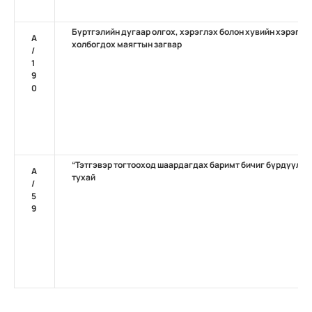
Бүртгэлийн дугаар олгох, хэрэглэх болон хувийн хэрэг нэ
А
холбогдох маягтын загвар
/
1
9
0
“Тэтгэвэр тогтооход шаардагдах баримт бичиг бүрдүүлэх
А
тухай
/
5
9