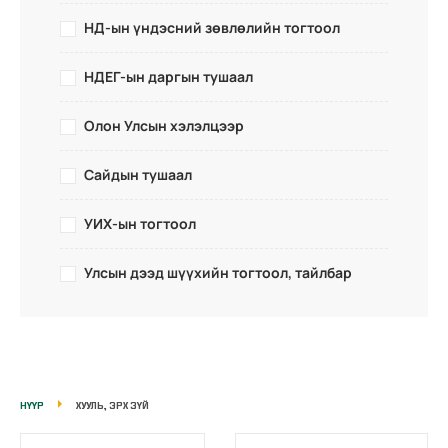
НД-ын үндэсний зөвлөлийн тогтоол
НДЕГ-ын даргын тушаал
Олон Улсын хэлэлцээр
Сайдын тушаал
УИХ-ын тогтоол
Улсын дээд шүүхийн тогтоол, тайлбар
НҮҮР
ХУУЛЬ, ЭРХ ЗҮЙ