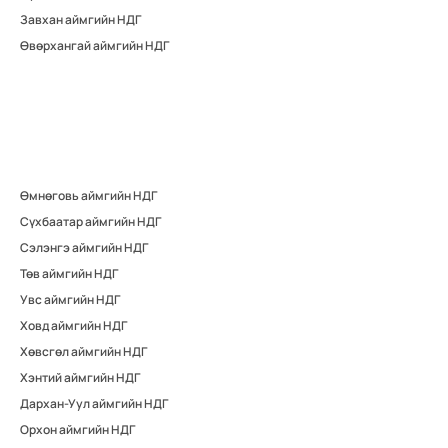
Завхан аймгийн НДГ
Өвөрхангай аймгийн НДГ
Өмнөговь аймгийн НДГ
Сүхбаатар аймгийн НДГ
Сэлэнгэ аймгийн НДГ
Төв аймгийн НДГ
Увс аймгийн НДГ
Ховд аймгийн НДГ
Хөвсгөл аймгийн НДГ
Хэнтий аймгийн НДГ
Дархан-Уул аймгийн НДГ
Орхон аймгийн НДГ