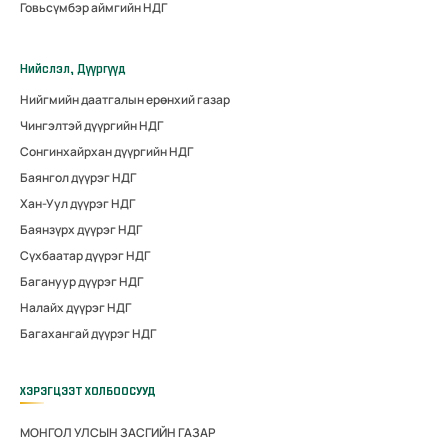
Говьсүмбэр аймгийн НДГ
Нийслэл, Дүүргүүд
Нийгмийн даатгалын ерөнхий газар
Чингэлтэй дүүргийн НДГ
Сонгинхайрхан дүүргийн НДГ
Баянгол дүүрэг НДГ
Хан-Уул дүүрэг НДГ
Баянзүрх дүүрэг НДГ
Сүхбаатар дүүрэг НДГ
Багануур дүүрэг НДГ
Налайх дүүрэг НДГ
Багахангай дүүрэг НДГ
ХЭРЭГЦЭЭТ ХОЛБООСУУД
МОНГОЛ УЛСЫН ЗАСГИЙН ГАЗАР