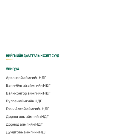
НИЙГМИЙН ДААТГАЛЫН ХЭЛТСҮҮД
Аймгууд
Архангай аймгийн НДГ
Баян-Өлгий аймгийн НДГ
Баянхонгор аймгийн НДГ
Булган аймгийн НДГ
Говь-Алтай аймгийн НДГ
Дорноговь аймгийн НДГ
Дорнод аймгийн НДГ
Дундговь аймгийн НДГ