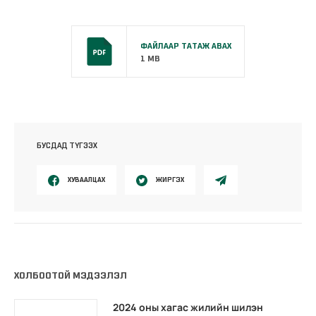
ФАЙЛААР ТАТАЖ АВАХ
1 MB
БУСДАД ТҮГЭЭХ
ХУВААЛЦАХ
ЖИРГЭХ
ХОЛБООТОЙ МЭДЭЭЛЭЛ
2024 оны хагас жилийн шилэн