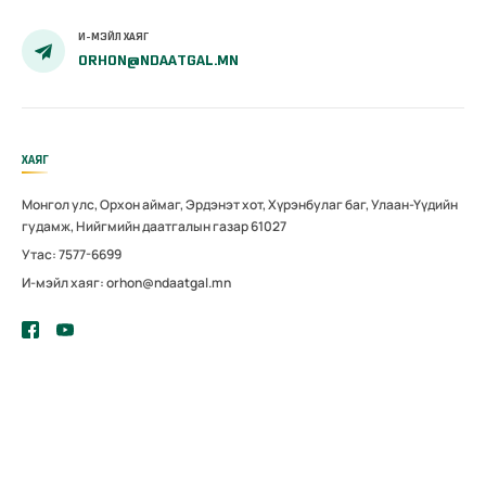
И-МЭЙЛ ХАЯГ
ORHON@NDAATGAL.MN
ХАЯГ
Монгол улс, Орхон аймаг, Эрдэнэт хот, Хүрэнбулаг баг, Улаан-Үүдийн
гудамж, Нийгмийн даатгалын газар 61027
Утас: 7577-6699
И-мэйл хаяг: orhon@ndaatgal.mn