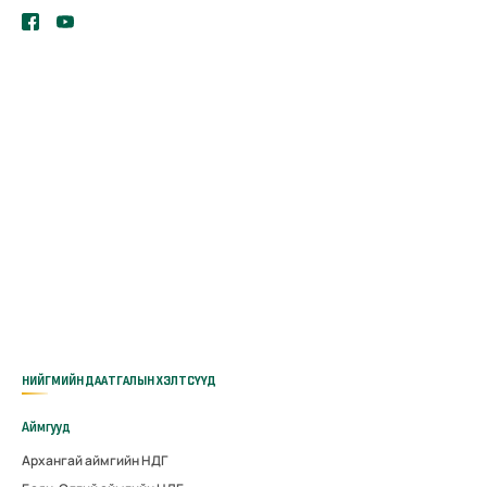
НИЙГМИЙН ДААТГАЛЫН ХЭЛТСҮҮД
Аймгууд
Архангай аймгийн НДГ