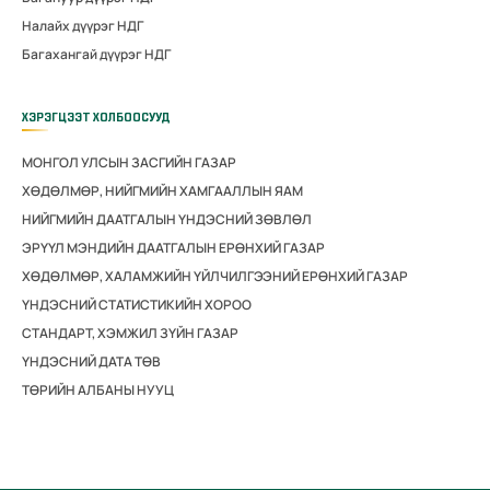
Налайх дүүрэг НДГ
Багахангай дүүрэг НДГ
ХЭРЭГЦЭЭТ ХОЛБООСУУД
МОНГОЛ УЛСЫН ЗАСГИЙН ГАЗАР
ХӨДӨЛМӨР, НИЙГМИЙН ХАМГААЛЛЫН ЯАМ
НИЙГМИЙН ДААТГАЛЫН ҮНДЭСНИЙ ЗӨВЛӨЛ
ЭРҮҮЛ МЭНДИЙН ДААТГАЛЫН ЕРӨНХИЙ ГАЗАР
ХӨДӨЛМӨР, ХАЛАМЖИЙН ҮЙЛЧИЛГЭЭНИЙ ЕРӨНХИЙ ГАЗАР
ҮНДЭСНИЙ СТАТИСТИКИЙН ХОРОО
СТАНДАРТ, ХЭМЖИЛ ЗҮЙН ГАЗАР
ҮНДЭСНИЙ ДАТА ТӨВ
ТӨРИЙН АЛБАНЫ НУУЦ