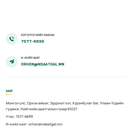
ХЭРЭГЛЭГЧИЙН ЛАВЛАХ
7577-6699
И-МЭЙЛ ХАЯГ
ORHON@NDAATGAL.MN
ХАЯГ
Монгол улс, Орхон аймаг, Эрдэнэт хот, Хүрэнбулаг баг, Улаан-Үүдийн
гудамж, Нийгмийн даатгалын газар 61027
Утас: 7577-6699
И-мэйл хаяг: orhon@ndaatgal.mn