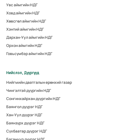
Увс аймгийн НДГ
Ховд аймгийн НДГ
Хөвсгөл аймгийн НДГ
Хэнтий аймгийн НДГ
Дархан-Уул аймгийн НДГ
Орхон аймгийн НДГ
Говьсүмбэр аймгийн НДГ
Нийслэл, Дүүргүүд
Нийгмийн даатгалын ерөнхий газар
Чингэлтэй дүүргийн НДГ
Сонгинхайрхан дүүргийн НДГ
Баянгол дүүрэг НДГ
Хан-Уул дүүрэг НДГ
Баянзүрх дүүрэг НДГ
Сүхбаатар дүүрэг НДГ
Багануур дүүрэг НДГ