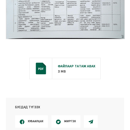
ФАЙЛААР ТАТАЖ АВАХ
3 MB
БУСДАД ТҮГЭЭХ
ХУВААЛЦАХ
ЖИРГЭХ