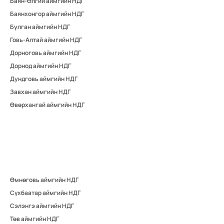
Баян-Өлгий аймгийн НДГ
Баянхонгор аймгийн НДГ
Булган аймгийн НДГ
Говь-Алтай аймгийн НДГ
Дорноговь аймгийн НДГ
Дорнод аймгийн НДГ
Дундговь аймгийн НДГ
Завхан аймгийн НДГ
Өвөрхангай аймгийн НДГ
Өмнөговь аймгийн НДГ
Сүхбаатар аймгийн НДГ
Сэлэнгэ аймгийн НДГ
Төв аймгийн НДГ