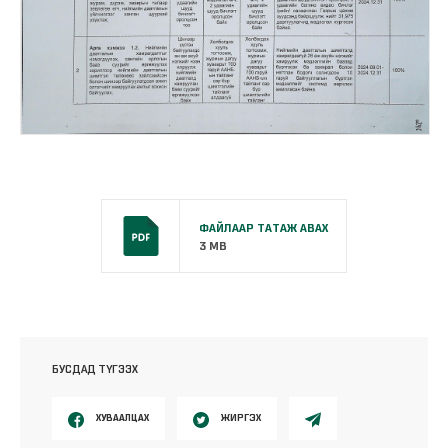
ФАЙЛААР ТАТАЖ АВАХ
3 MB
БУСДАД ТҮГЭЭХ
ХУВААЛЦАХ
ЖИРГЭХ