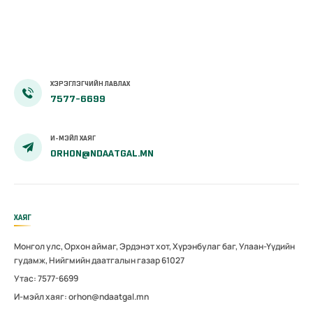
ХЭРЭГЛЭГЧИЙН ЛАВЛАХ
7577-6699
И-МЭЙЛ ХАЯГ
ORHON@NDAATGAL.MN
ХАЯГ
Монгол улс, Орхон аймаг, Эрдэнэт хот, Хүрэнбулаг баг, Улаан-Үүдийн
гудамж, Нийгмийн даатгалын газар 61027
Утас: 7577-6699
И-мэйл хаяг: orhon@ndaatgal.mn