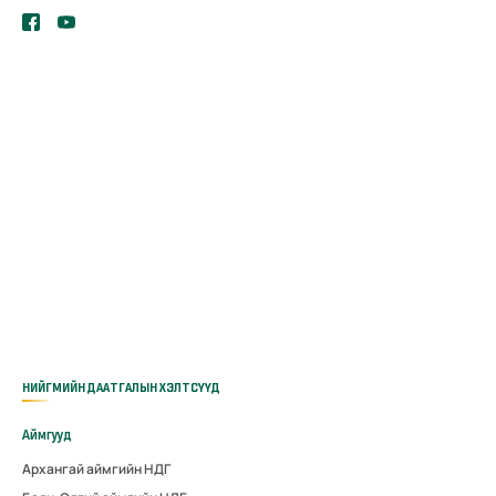
НИЙГМИЙН ДААТГАЛЫН ХЭЛТСҮҮД
Аймгууд
Архангай аймгийн НДГ