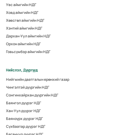
Увс аймгийн НДГ
Ховд аймгийн НДГ
Хөвсгөл аймгийн НДГ
Хэнтий аймгийн НДГ
Дархан-Уул аймгийн НДГ
Орхон аймгийн НДГ
Говьсүмбэр аймгийн НДГ
Нийслэл, Дүүргүүд
Нийгмийн даатгалын ерөнхий газар
Чингэлтэй дүүргийн НДГ
Сонгинхайрхан дүүргийн НДГ
Баянгол дүүрэг НДГ
Хан-Уул дүүрэг НДГ
Баянзүрх дүүрэг НДГ
Сүхбаатар дүүрэг НДГ
Багануур дүүрэг НДГ