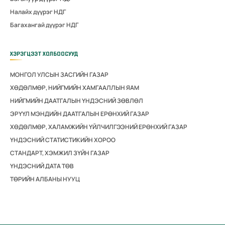
Налайх дүүрэг НДГ
Багахангай дүүрэг НДГ
ХЭРЭГЦЭЭТ ХОЛБООСУУД
МОНГОЛ УЛСЫН ЗАСГИЙН ГАЗАР
ХӨДӨЛМӨР, НИЙГМИЙН ХАМГААЛЛЫН ЯАМ
НИЙГМИЙН ДААТГАЛЫН ҮНДЭСНИЙ ЗӨВЛӨЛ
ЭРҮҮЛ МЭНДИЙН ДААТГАЛЫН ЕРӨНХИЙ ГАЗАР
ХӨДӨЛМӨР, ХАЛАМЖИЙН ҮЙЛЧИЛГЭЭНИЙ ЕРӨНХИЙ ГАЗАР
ҮНДЭСНИЙ СТАТИСТИКИЙН ХОРОО
СТАНДАРТ, ХЭМЖИЛ ЗҮЙН ГАЗАР
ҮНДЭСНИЙ ДАТА ТӨВ
ТӨРИЙН АЛБАНЫ НУУЦ