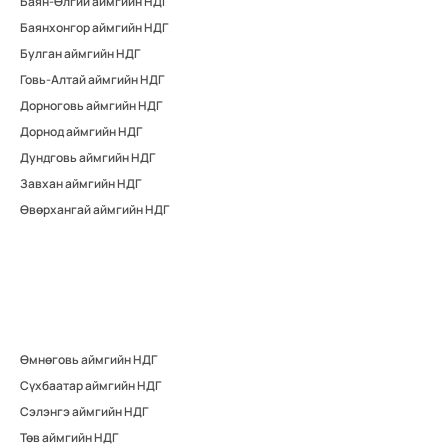
Баян-Өлгий аймгийн НДГ
Баянхонгор аймгийн НДГ
Булган аймгийн НДГ
Говь-Алтай аймгийн НДГ
Дорноговь аймгийн НДГ
Дорнод аймгийн НДГ
Дундговь аймгийн НДГ
Завхан аймгийн НДГ
Өвөрхангай аймгийн НДГ
Өмнөговь аймгийн НДГ
Сүхбаатар аймгийн НДГ
Сэлэнгэ аймгийн НДГ
Төв аймгийн НДГ