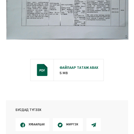
ФАЙЛААР ТАТАЖ АВАХ
5 MB
БУСДАД ТҮГЭЭХ
ХУВААЛЦАХ
ЖИРГЭХ