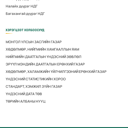
Налайх дүүрэг НДГ
Багахангай дүүрэг НДГ
ХЭРЭГЦЭЭТ ХОЛБООСУУД
МОНГОЛ УЛСЫН ЗАСГИЙН ГАЗАР
ХӨДӨЛМӨР, НИЙГМИЙН ХАМГААЛЛЫН ЯАМ
НИЙГМИЙН ДААТГАЛЫН ҮНДЭСНИЙ ЗӨВЛӨЛ
ЭРҮҮЛ МЭНДИЙН ДААТГАЛЫН ЕРӨНХИЙ ГАЗАР
ХӨДӨЛМӨР, ХАЛАМЖИЙН ҮЙЛЧИЛГЭЭНИЙ ЕРӨНХИЙ ГАЗАР
ҮНДЭСНИЙ СТАТИСТИКИЙН ХОРОО
СТАНДАРТ, ХЭМЖИЛ ЗҮЙН ГАЗАР
ҮНДЭСНИЙ ДАТА ТӨВ
ТӨРИЙН АЛБАНЫ НУУЦ