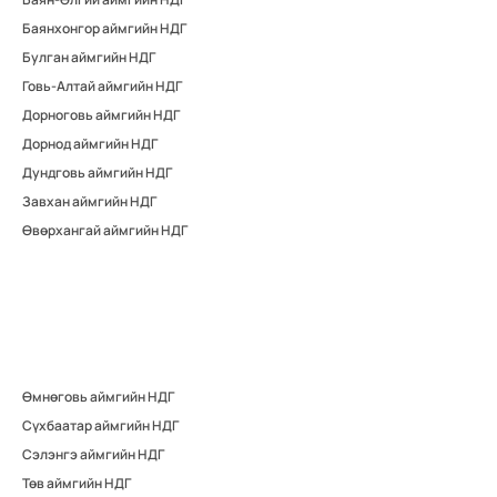
Баянхонгор аймгийн НДГ
Булган аймгийн НДГ
Говь-Алтай аймгийн НДГ
Дорноговь аймгийн НДГ
Дорнод аймгийн НДГ
Дундговь аймгийн НДГ
Завхан аймгийн НДГ
Өвөрхангай аймгийн НДГ
Өмнөговь аймгийн НДГ
Сүхбаатар аймгийн НДГ
Сэлэнгэ аймгийн НДГ
Төв аймгийн НДГ