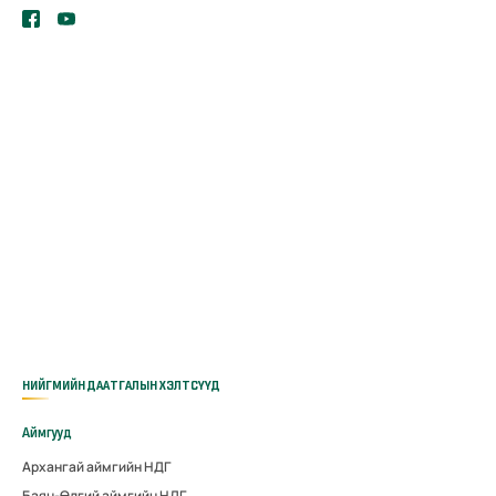
НИЙГМИЙН ДААТГАЛЫН ХЭЛТСҮҮД
Аймгууд
Архангай аймгийн НДГ
Баян-Өлгий аймгийн НДГ