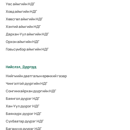
Увс аймгийн НДГ
Ховд аймгийн НДГ
Хөвсгөл аймгийн НДГ
Хэнтий аймгийн НДГ
Дархан-Уул аймгийн НДГ
Орхон аймгийн НДГ
Говьсүмбэр аймгийн НДГ
Нийслэл, Дүүргүүд
Нийгмийн даатгалын ерөнхий газар
Чингэлтэй дүүргийн НДГ
Сонгинхайрхан дүүргийн НДГ
Баянгол дүүрэг НДГ
Хан-Уул дүүрэг НДГ
Баянзүрх дүүрэг НДГ
Сүхбаатар дүүрэг НДГ
Багануур дүүрэг НДГ