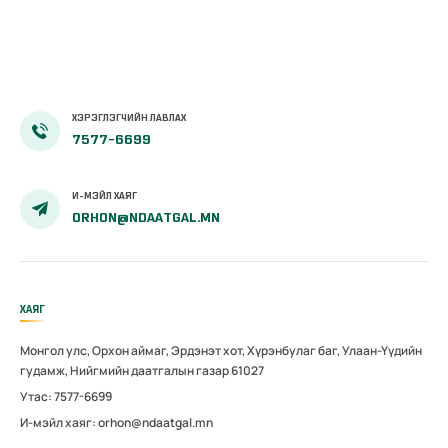
ХЭРЭГЛЭГЧИЙН ЛАВЛАХ
7577-6699
И-МЭЙЛ ХАЯГ
ORHON@NDAATGAL.MN
ХАЯГ
Монгол улс, Орхон аймаг, Эрдэнэт хот, Хүрэнбулаг баг, Улаан-Үүдийн
гудамж, Нийгмийн даатгалын газар 61027
Утас: 7577-6699
И-мэйл хаяг: orhon@ndaatgal.mn