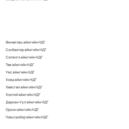
Өмнөговь аймгийн НДГ
Сүхбаатар аймгийн НДГ
Сэлэнгэ аймгийн НДГ
Төв аймгийн НДГ
Увс аймгийн НДГ
Ховд аймгийн НДГ
Хөвсгөл аймгийн НДГ
Хэнтий аймгийн НДГ
Дархан-Уул аймгийн НДГ
Орхон аймгийн НДГ
Говьсүмбэр аймгийн НДГ