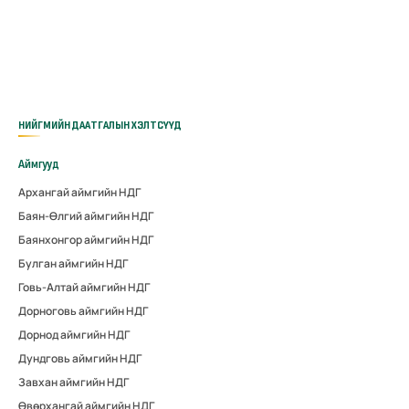
НИЙГМИЙН ДААТГАЛЫН ХЭЛТСҮҮД
Аймгууд
Архангай аймгийн НДГ
Баян-Өлгий аймгийн НДГ
Баянхонгор аймгийн НДГ
Булган аймгийн НДГ
Говь-Алтай аймгийн НДГ
Дорноговь аймгийн НДГ
Дорнод аймгийн НДГ
Дундговь аймгийн НДГ
Завхан аймгийн НДГ
Өвөрхангай аймгийн НДГ