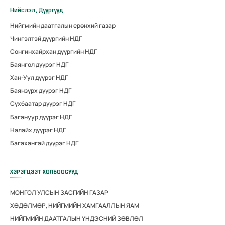
Нийслэл, Дүүргүүд
Нийгмийн даатгалын ерөнхий газар
Чингэлтэй дүүргийн НДГ
Сонгинхайрхан дүүргийн НДГ
Баянгол дүүрэг НДГ
Хан-Уул дүүрэг НДГ
Баянзүрх дүүрэг НДГ
Сүхбаатар дүүрэг НДГ
Багануур дүүрэг НДГ
Налайх дүүрэг НДГ
Багахангай дүүрэг НДГ
ХЭРЭГЦЭЭТ ХОЛБООСУУД
МОНГОЛ УЛСЫН ЗАСГИЙН ГАЗАР
ХӨДӨЛМӨР, НИЙГМИЙН ХАМГААЛЛЫН ЯАМ
НИЙГМИЙН ДААТГАЛЫН ҮНДЭСНИЙ ЗӨВЛӨЛ