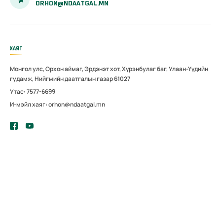
ORHON@NDAATGAL.MN
ХАЯГ
Монгол улс, Орхон аймаг, Эрдэнэт хот, Хүрэнбулаг баг, Улаан-Үүдийн
гудамж, Нийгмийн даатгалын газар 61027
Утас: 7577-6699
И-мэйл хаяг: orhon@ndaatgal.mn