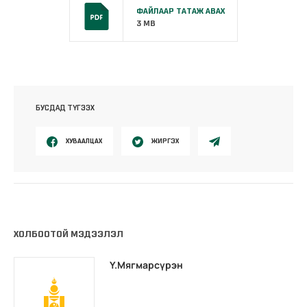
ФАЙЛААР ТАТАЖ АВАХ
3 MB
БУСДАД ТҮГЭЭХ
ХУВААЛЦАХ
ЖИРГЭХ
ХОЛБООТОЙ МЭДЭЭЛЭЛ
Ү.Мягмарсүрэн