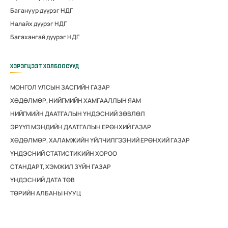
Багануур дүүрэг НДГ
Налайх дүүрэг НДГ
Багахангай дүүрэг НДГ
ХЭРЭГЦЭЭТ ХОЛБООСУУД
МОНГОЛ УЛСЫН ЗАСГИЙН ГАЗАР
ХӨДӨЛМӨР, НИЙГМИЙН ХАМГААЛЛЫН ЯАМ
НИЙГМИЙН ДААТГАЛЫН ҮНДЭСНИЙ ЗӨВЛӨЛ
ЭРҮҮЛ МЭНДИЙН ДААТГАЛЫН ЕРӨНХИЙ ГАЗАР
ХӨДӨЛМӨР, ХАЛАМЖИЙН ҮЙЛЧИЛГЭЭНИЙ ЕРӨНХИЙ ГАЗАР
ҮНДЭСНИЙ СТАТИСТИКИЙН ХОРОО
СТАНДАРТ, ХЭМЖИЛ ЗҮЙН ГАЗАР
ҮНДЭСНИЙ ДАТА ТӨВ
ТӨРИЙН АЛБАНЫ НУУЦ