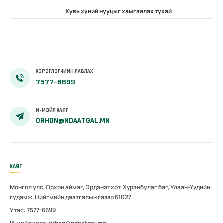
Хувь хүний нууцыг хамгаалах тухай
ХЭРЭГЛЭГЧИЙН ЛАВЛАХ
7577-6699
И-МЭЙЛ ХАЯГ
ORHON@NDAATGAL.MN
ХАЯГ
Монгол улс, Орхон аймаг, Эрдэнэт хот, Хүрэнбулаг баг, Улаан-Үүдийн
гудамж, Нийгмийн даатгалын газар 61027
Утас: 7577-6699
И-мэйл хаяг: orhon@ndaatgal.mn