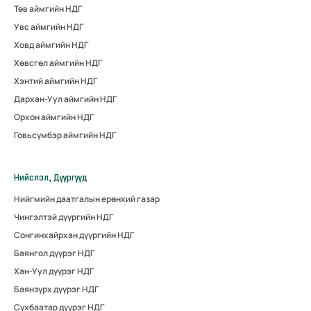
Төв аймгийн НДГ
Увс аймгийн НДГ
Ховд аймгийн НДГ
Хөвсгөл аймгийн НДГ
Хэнтий аймгийн НДГ
Дархан-Уул аймгийн НДГ
Орхон аймгийн НДГ
Говьсүмбэр аймгийн НДГ
Нийслэл, Дүүргүүд
Нийгмийн даатгалын ерөнхий газар
Чингэлтэй дүүргийн НДГ
Сонгинхайрхан дүүргийн НДГ
Баянгол дүүрэг НДГ
Хан-Уул дүүрэг НДГ
Баянзүрх дүүрэг НДГ
Сүхбаатар дүүрэг НДГ