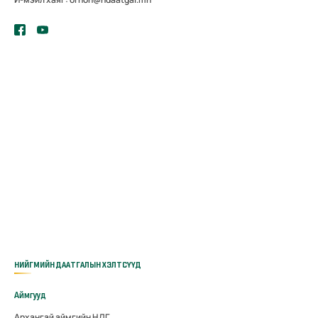
НИЙГМИЙН ДААТГАЛЫН ХЭЛТСҮҮД
Аймгууд
Архангай аймгийн НДГ