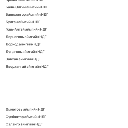
Баян-Өлгий аймгийн НДГ
Баянхонгор аймгийн НДГ
Булган аймгийн НДГ
Говь-Алтай аймгийн НДГ
Дорноговь аймгийн НДГ
Дорнод аймгийн НДГ
Дундговь аймгийн НДГ
Завхан аймгийн НДГ
Өвөрхангай аймгийн НДГ
Өмнөговь аймгийн НДГ
Сүхбаатар аймгийн НДГ
Сэлэнгэ аймгийн НДГ