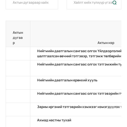
Актын
дугаа
р
Актын нэр
Нийгмийн даатгалын сангаас олгох Үйлдвэрлэлийн о
шалтгаалсан өвчний тэтгэвэр, тэтгэмж төлбөрийн ту
Нийгмийн даатгалын сангаас олгох тэтгэмжийн туха
Нийгмийн даатгалын ерөнхий хууль
Нийгмийн даатгалын сангаас олгох тэтгэвэрийн туха
Зарим иргэний тэтгэврийн хэмжээг нэмэгдүүлэх тух
Ахмад настны тухай