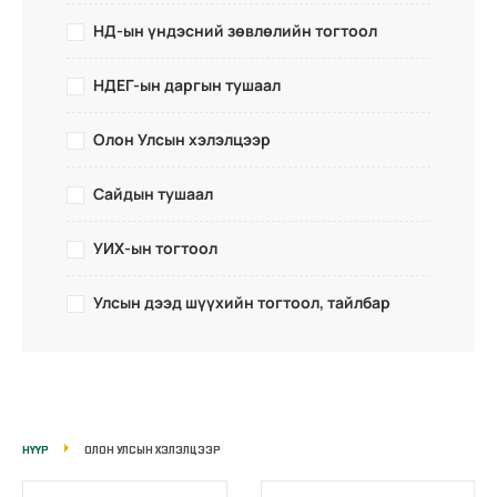
НД-ын үндэсний зөвлөлийн тогтоол
НДЕГ-ын даргын тушаал
Олон Улсын хэлэлцээр
Сайдын тушаал
УИХ-ын тогтоол
Улсын дээд шүүхийн тогтоол, тайлбар
НҮҮР
ОЛОН УЛСЫН ХЭЛЭЛЦЭЭР