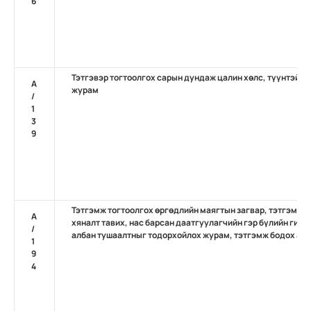
6
Тэтгэвэр тогтоолгох сарын дундаж цалин хөлс, түүнтэй а
А
журам
/
1
3
9
Тэтгэмж тогтоолгох өргөдлийн маягтын загвар, тэтгэмж 
А
хяналт тавих, нас барсан даатгуулагчийн гэр бүлийн гишү
/
албан тушаалтныг тодорхойлох журам, тэтгэмж бодох арг
1
9
4