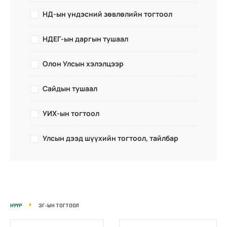
НД-ын үндэсний зөвлөлийн тогтоол
НДЕГ-ын даргын тушаал
Олон Улсын хэлэлцээр
Сайдын тушаал
УИХ-ын тогтоол
Улсын дээд шүүхийн тогтоол, тайлбар
НҮҮР
ЗГ-ЫН ТОГТООЛ