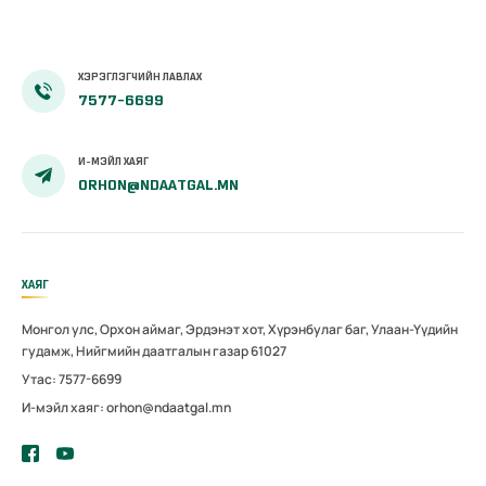
ХЭРЭГЛЭГЧИЙН ЛАВЛАХ
7577-6699
И-МЭЙЛ ХАЯГ
ORHON@NDAATGAL.MN
ХАЯГ
Монгол улс, Орхон аймаг, Эрдэнэт хот, Хүрэнбулаг баг, Улаан-Үүдийн
гудамж, Нийгмийн даатгалын газар 61027
Утас: 7577-6699
И-мэйл хаяг: orhon@ndaatgal.mn