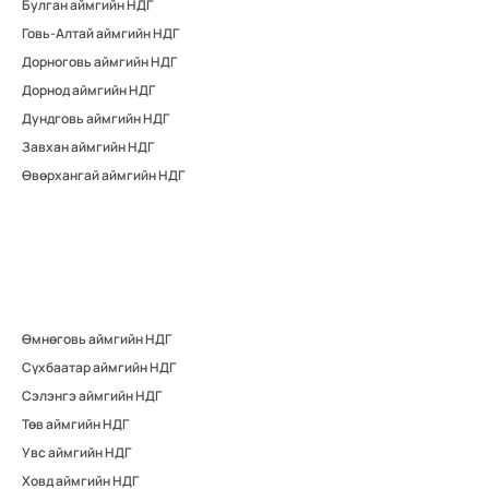
Булган аймгийн НДГ
Говь-Алтай аймгийн НДГ
Дорноговь аймгийн НДГ
Дорнод аймгийн НДГ
Дундговь аймгийн НДГ
Завхан аймгийн НДГ
Өвөрхангай аймгийн НДГ
Өмнөговь аймгийн НДГ
Сүхбаатар аймгийн НДГ
Сэлэнгэ аймгийн НДГ
Төв аймгийн НДГ
Увс аймгийн НДГ
Ховд аймгийн НДГ