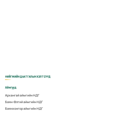
НИЙГМИЙН ДААТГАЛЫН ХЭЛТСҮҮД
Аймгууд
Архангай аймгийн НДГ
Баян-Өлгий аймгийн НДГ
Баянхонгор аймгийн НДГ