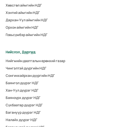
Хөвсгөл аймгийн НДГ
Хэнтий аймгийн НДГ
Дархан-Уул аймгийн НДГ
Орхон аймгийн НДГ
Говьсүмбэр аймгийн НДГ
Нийслэл, Дүүргүүд
Нийгмийн даатгалын ерөнхий газар
Чингэлтэй дүүргийн НДГ
Сонгинхайрхан дүүргийн НДГ
Баянгол дүүрэг НДГ
Хан-Уул дүүрэг НДГ
Баянзүрх дүүрэг НДГ
Сүхбаатар дүүрэг НДГ
Багануур дүүрэг НДГ
Налайх дүүрэг НДГ