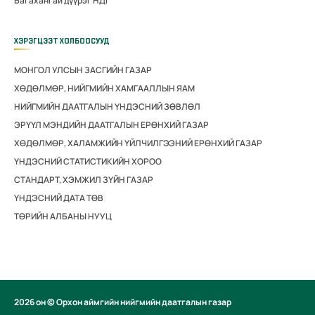
Багахангай дүүрэг НДГ
ХЭРЭГЦЭЭТ ХОЛБООСУУД
МОНГОЛ УЛСЫН ЗАСГИЙН ГАЗАР
ХӨДӨЛМӨР, НИЙГМИЙН ХАМГААЛЛЫН ЯАМ
НИЙГМИЙН ДААТГАЛЫН ҮНДЭСНИЙ ЗӨВЛӨЛ
ЭРҮҮЛ МЭНДИЙН ДААТГАЛЫН ЕРӨНХИЙ ГАЗАР
ХӨДӨЛМӨР, ХАЛАМЖИЙН ҮЙЛЧИЛГЭЭНИЙ ЕРӨНХИЙ ГАЗАР
ҮНДЭСНИЙ СТАТИСТИКИЙН ХОРОО
СТАНДАРТ, ХЭМЖИЛ ЗҮЙН ГАЗАР
ҮНДЭСНИЙ ДАТА ТӨВ
ТӨРИЙН АЛБАНЫ НУУЦ
2026 он © Орхон аймгийн нийгмийн даатгалын газар