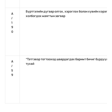
Бүртгэлийн дугаар олгох, хэрэглэх болон хувийн хэрэг нэ
А
холбогдох маягтын загвар
/
1
9
0
“Тэтгэвэр тогтооход шаардагдах баримт бичиг бүрдүүлэх
А
тухай
/
5
9