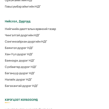
Орхон аймгийн НДГ
Говьсүмбэр аймгийн НДГ
Нийслэл, Дүүргүүд
Нийгмийн даатгалын ерөнхий газар
Чингэлтэй дүүргийн НДГ
Сонгинхайрхан дүүргийн НДГ
Баянгол дүүрэг НДГ
Хан-Уул дүүрэг НДГ
Баянзүрх дүүрэг НДГ
Сүхбаатар дүүрэг НДГ
Багануур дүүрэг НДГ
Налайх дүүрэг НДГ
Багахангай дүүрэг НДГ
ХЭРЭГЦЭЭТ ХОЛБООСУУД