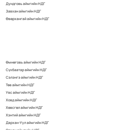
Дундговь аймгийн НДГ
Завхан аймгийн НДГ
Өвөрхангай аймгийн НДГ
Өмнөговь аймгийн НДГ
Сүхбаатар аймгийн НДГ
Сэлэнгэ аймгийн НДГ
Төв аймгийн НДГ
Увс аймгийн НДГ
Ховд аймгийн НДГ
Хөвсгөл аймгийн НДГ
Хэнтий аймгийн НДГ
Дархан-Уул аймгийн НДГ