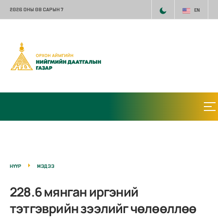
2026 ОНЫ 08 САРЫН 7
EN
НҮҮР
МЭДЭЭ
228.6 мянган иргэний
тэтгэврийн зээлийг чөлөөллөө