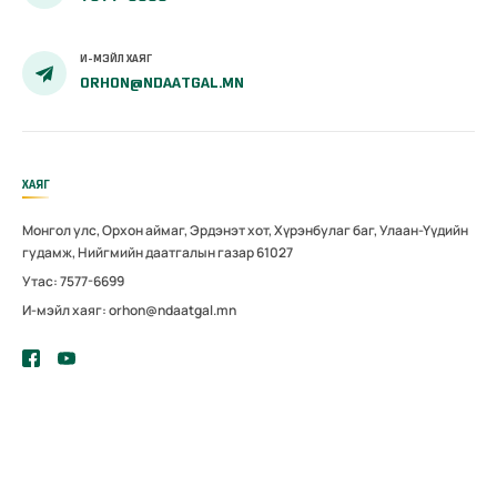
И-МЭЙЛ ХАЯГ
ORHON@NDAATGAL.MN
ХАЯГ
Монгол улс, Орхон аймаг, Эрдэнэт хот, Хүрэнбулаг баг, Улаан-Үүдийн
гудамж, Нийгмийн даатгалын газар 61027
Утас: 7577-6699
И-мэйл хаяг: orhon@ndaatgal.mn