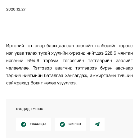
2020.12.27
Иргэний тэтгэвэр барьцаалсан зээлийн төлбөрийг төрөөс
нэг удаа төлөх тухай хуулийн хүрээнд нийтдээ 228.6 мянган
иргэний 694.9 тэрбум төгрөгийн тэтгэврийн зээлийг
чөлөөллөө. Тэтгэвэр авагчид тэтгэврээ бүрэн авснаар
тэдний нийгмийн баталгаа хангагдаж, амжиргааны түвшин
сайжрахад бодит нөлөө үзүүллээ.
БУСДАД ТҮГЭЭХ
ХУВААЛЦАХ
ЖИРГЭХ