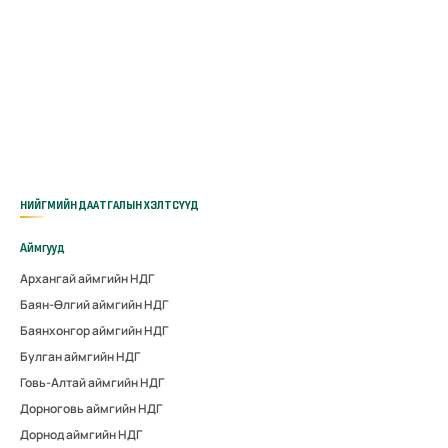
НИЙГМИЙН ДААТГАЛЫН ХЭЛТСҮҮД
Аймгууд
Архангай аймгийн НДГ
Баян-Өлгий аймгийн НДГ
Баянхонгор аймгийн НДГ
Булган аймгийн НДГ
Говь-Алтай аймгийн НДГ
Дорноговь аймгийн НДГ
Дорнод аймгийн НДГ