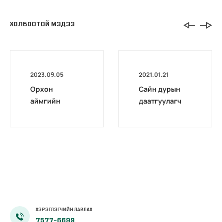
ХОЛБООТОЙ МЭДЭЭ
2023.09.05
2021.01.21
Орхон
Сайн дурын
аймгийн
даатгуулагч
Нийгмийн
эхийн
даатгалын
жирэмсний
газар
болон
фейсбүүк
амаржсаны
хуудас
тэтгэмжийг
100 хувиар
олгож эхэллээ
ХЭРЭГЛЭГЧИЙН ЛАВЛАХ
7577-6699