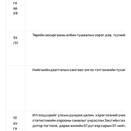
га
ар
09
Төрийн захиргааны албан тушаалын зэрэг дэв, түүний н
34
/31
Нийгмийн даатгалын сангаас олгох тэтгэмжийн тухай
Итгэлцүүрийг улсын дундаж цалин, хэрэглээний үнийн 
10
статистикийн хорооны саналыг үндэслэн Засгийн газар 
ду
дотор тогтоож, дараа жилийн 01 дүгээр сарын 01-ний өд
га