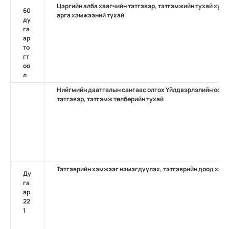
Цэргийн алба хаагчийн тэтгэвэр, тэтгэмжийн тухай хуу
60
арга хэмжээний тухай
ду
га
ар
то
гт
оо
л
Нийгмийн даатгалын сангаас олгох Үйлдвэрлэлийн осол
тэтгэвэр, тэтгэмж төлбөрийн тухай
Тэтгэврийн хэмжээг нэмэгдүүлэх, тэтгэврийн доод хэмж
Ду
га
ар
22
1