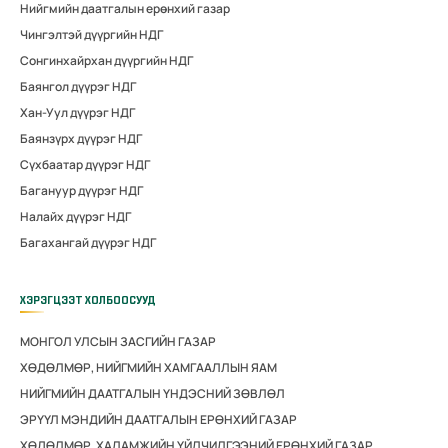
Нийгмийн даатгалын ерөнхий газар
Чингэлтэй дүүргийн НДГ
Сонгинхайрхан дүүргийн НДГ
Баянгол дүүрэг НДГ
Хан-Уул дүүрэг НДГ
Баянзүрх дүүрэг НДГ
Сүхбаатар дүүрэг НДГ
Багануур дүүрэг НДГ
Налайх дүүрэг НДГ
Багахангай дүүрэг НДГ
ХЭРЭГЦЭЭТ ХОЛБООСУУД
МОНГОЛ УЛСЫН ЗАСГИЙН ГАЗАР
ХӨДӨЛМӨР, НИЙГМИЙН ХАМГААЛЛЫН ЯАМ
НИЙГМИЙН ДААТГАЛЫН ҮНДЭСНИЙ ЗӨВЛӨЛ
ЭРҮҮЛ МЭНДИЙН ДААТГАЛЫН ЕРӨНХИЙ ГАЗАР
ХӨДӨЛМӨР, ХАЛАМЖИЙН ҮЙЛЧИЛГЭЭНИЙ ЕРӨНХИЙ ГАЗАР