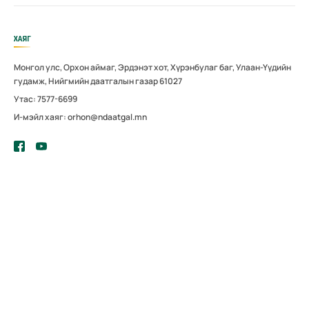
ХАЯГ
Монгол улс, Орхон аймаг, Эрдэнэт хот, Хүрэнбулаг баг, Улаан-Үүдийн
гудамж, Нийгмийн даатгалын газар 61027
Утас: 7577-6699
И-мэйл хаяг: orhon@ndaatgal.mn