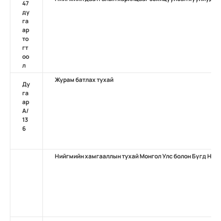
47
ду
га
ар
то
гт
оо
л
Журам батлах тухай
Ду
га
ар
А/
13
6
Нийгмийн хамгааллын тухай Монгол Улс болон Бүгд Най