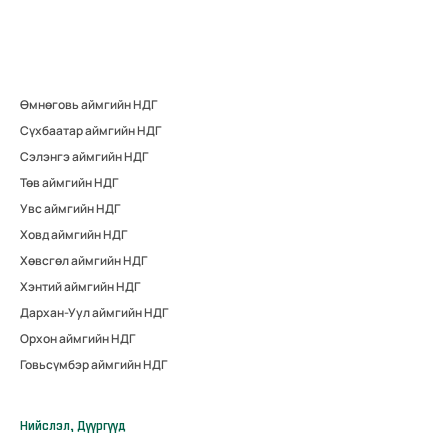
Өмнөговь аймгийн НДГ
Сүхбаатар аймгийн НДГ
Сэлэнгэ аймгийн НДГ
Төв аймгийн НДГ
Увс аймгийн НДГ
Ховд аймгийн НДГ
Хөвсгөл аймгийн НДГ
Хэнтий аймгийн НДГ
Дархан-Уул аймгийн НДГ
Орхон аймгийн НДГ
Говьсүмбэр аймгийн НДГ
Нийслэл, Дүүргүүд