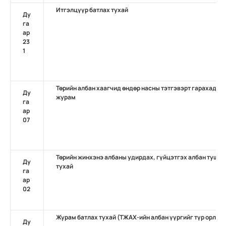
Итгэлцүүр батлах тухай
Ду
га
ар
23
1
Төрийн албан хаагчид өндөр насны тэтгэвэрт гарахад нэ
Ду
журам
га
ар
07
Төрийн жинхэнэ албаны удирдах, гүйцэтгэх албан тушаа
Ду
тухай
га
ар
02
Журам батлах тухай (ТЖАХ-ийн албан үүргийг түр орлон
Ду