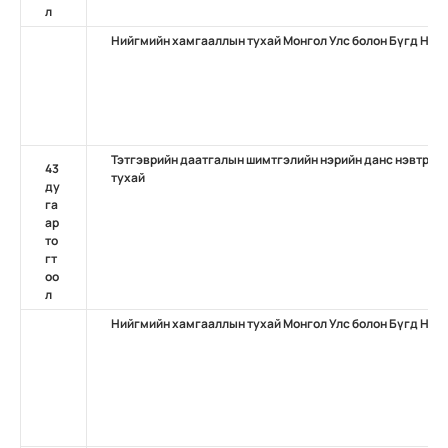
л
Нийгмийн хамгааллын тухай Монгол Улс болон Бүгд Най
Тэтгэврийн даатгалын шимтгэлийн нэрийн данс нэвтрүүл
43
тухай
ду
га
ар
то
гт
оо
л
Нийгмийн хамгааллын тухай Монгол Улс болон Бүгд На