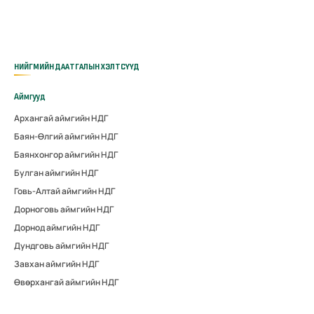
НИЙГМИЙН ДААТГАЛЫН ХЭЛТСҮҮД
Аймгууд
Архангай аймгийн НДГ
Баян-Өлгий аймгийн НДГ
Баянхонгор аймгийн НДГ
Булган аймгийн НДГ
Говь-Алтай аймгийн НДГ
Дорноговь аймгийн НДГ
Дорнод аймгийн НДГ
Дундговь аймгийн НДГ
Завхан аймгийн НДГ
Өвөрхангай аймгийн НДГ