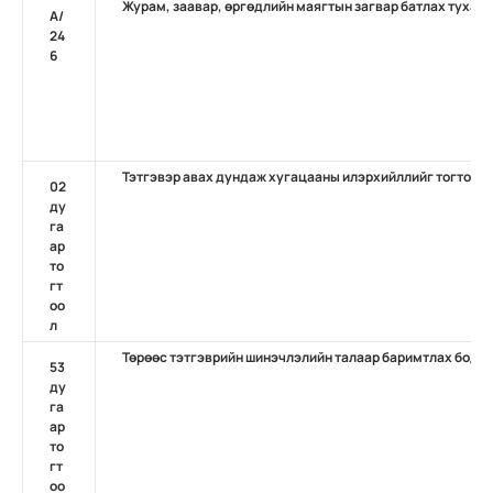
Журам, заавар, өргөдлийн маягтын загвар батлах тухай
A/
24
6
Тэтгэвэр авах дундаж хугацааны илэрхийллийг тогтоох 
02
ду
га
ар
то
гт
оо
л
Төрөөс тэтгэврийн шинэчлэлийн талаар баримтлах бодло
53
ду
га
ар
то
гт
оо