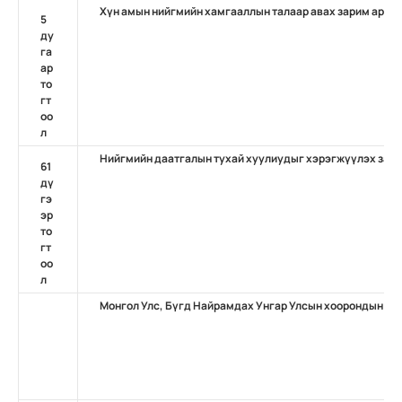
Хүн амын нийгмийн хамгааллын талаар авах зарим арга
5
ду
га
ар
то
гт
оо
л
Нийгмийн даатгалын тухай хуулиудыг хэрэгжүүлэх зари
61
дү
гэ
эр
то
гт
оо
л
Монгол Улс, Бүгд Найрамдах Унгар Улсын хоорондын н