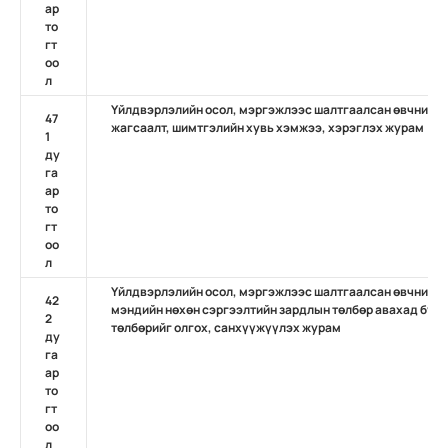
ар
то
гт
оо
л
Үйлдвэрлэлийн осол, мэргэжлээс шалтгаалсан өвчний д
47
жагсаалт, шимтгэлийн хувь хэмжээ, хэрэглэх журам
1
ду
га
ар
то
гт
оо
л
Үйлдвэрлэлийн осол, мэргэжлээс шалтгаалсан өвчний д
42
мэндийн нөхөн сэргээлтийн зардлын төлбөр авахад бүрд
2
төлбөрийг олгох, санхүүжүүлэх журам
ду
га
ар
то
гт
оо
л