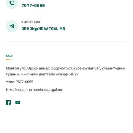
7577-6699
И-МЭЙЛ ХАЯГ
ORHON@NDAATGAL.MN
ХАЯГ
Монгол улс, Орхон аймаг, Эрдэнэт хот, Хүрэнбулаг баг, Улаан-Үүдийн
гудамж, Нийгмийн даатгалын газар 61027
Утас: 7577-6699
И-мэйл хаяг: orhon@ndaatgal.mn