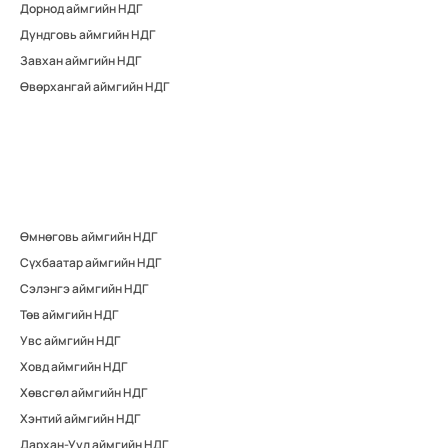
Дорнод аймгийн НДГ
Дундговь аймгийн НДГ
Завхан аймгийн НДГ
Өвөрхангай аймгийн НДГ
Өмнөговь аймгийн НДГ
Сүхбаатар аймгийн НДГ
Сэлэнгэ аймгийн НДГ
Төв аймгийн НДГ
Увс аймгийн НДГ
Ховд аймгийн НДГ
Хөвсгөл аймгийн НДГ
Хэнтий аймгийн НДГ
Дархан-Уул аймгийн НДГ