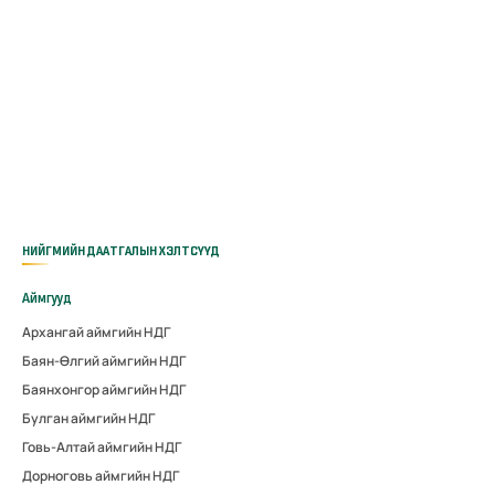
НИЙГМИЙН ДААТГАЛЫН ХЭЛТСҮҮД
Аймгууд
Архангай аймгийн НДГ
Баян-Өлгий аймгийн НДГ
Баянхонгор аймгийн НДГ
Булган аймгийн НДГ
Говь-Алтай аймгийн НДГ
Дорноговь аймгийн НДГ