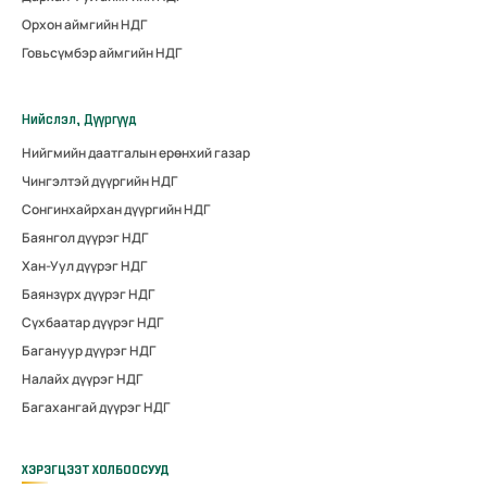
Орхон аймгийн НДГ
Говьсүмбэр аймгийн НДГ
Нийслэл, Дүүргүүд
Нийгмийн даатгалын ерөнхий газар
Чингэлтэй дүүргийн НДГ
Сонгинхайрхан дүүргийн НДГ
Баянгол дүүрэг НДГ
Хан-Уул дүүрэг НДГ
Баянзүрх дүүрэг НДГ
Сүхбаатар дүүрэг НДГ
Багануур дүүрэг НДГ
Налайх дүүрэг НДГ
Багахангай дүүрэг НДГ
ХЭРЭГЦЭЭТ ХОЛБООСУУД