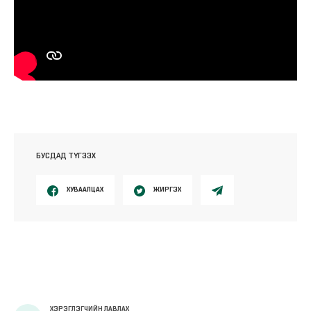
БУСДАД ТҮГЭЭХ
ХУВААЛЦАХ
ЖИРГЭХ
ХЭРЭГЛЭГЧИЙН ЛАВЛАХ