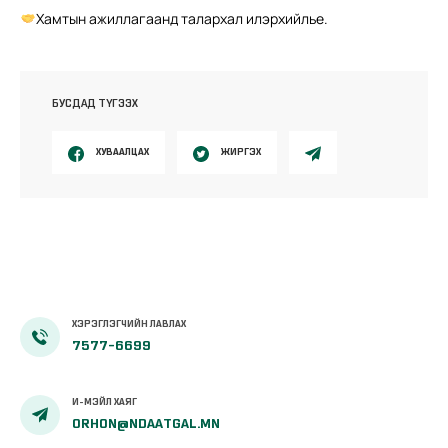
Хамтын ажиллагаанд талархал илэрхийлье.
БУСДАД ТҮГЭЭХ
ХУВААЛЦАХ
ЖИРГЭХ
ХЭРЭГЛЭГЧИЙН ЛАВЛАХ
7577-6699
И-МЭЙЛ ХАЯГ
ORHON@NDAATGAL.MN