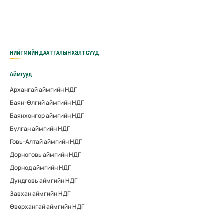
НИЙГМИЙН ДААТГАЛЫН ХЭЛТСҮҮД
Аймгууд
Архангай аймгийн НДГ
Баян-Өлгий аймгийн НДГ
Баянхонгор аймгийн НДГ
Булган аймгийн НДГ
Говь-Алтай аймгийн НДГ
Дорноговь аймгийн НДГ
Дорнод аймгийн НДГ
Дундговь аймгийн НДГ
Завхан аймгийн НДГ
Өвөрхангай аймгийн НДГ