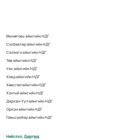
Өмнөговь аймгийн НДГ
Сүхбаатар аймгийн НДГ
Сэлэнгэ аймгийн НДГ
Төв аймгийн НДГ
Увс аймгийн НДГ
Ховд аймгийн НДГ
Хөвсгөл аймгийн НДГ
Хэнтий аймгийн НДГ
Дархан-Уул аймгийн НДГ
Орхон аймгийн НДГ
Говьсүмбэр аймгийн НДГ
Нийслэл, Дүүргүүд