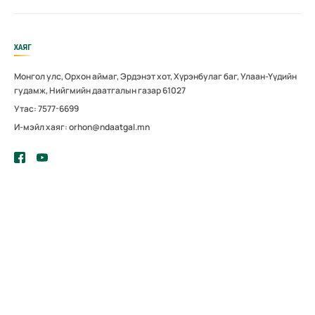
ХАЯГ
Монгол улс, Орхон аймаг, Эрдэнэт хот, Хүрэнбулаг баг, Улаан-Үүдийн
гудамж, Нийгмийн даатгалын газар 61027
Утас: 7577-6699
И-мэйл хаяг: orhon@ndaatgal.mn