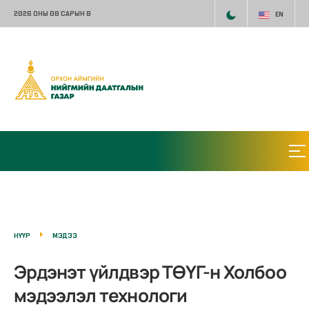
2026 ОНЫ 08 САРЫН 8
EN
НҮҮР
МЭДЭЭ
Эрдэнэт үйлдвэр ТӨҮГ-н Холбоо
мэдээлэл технологи