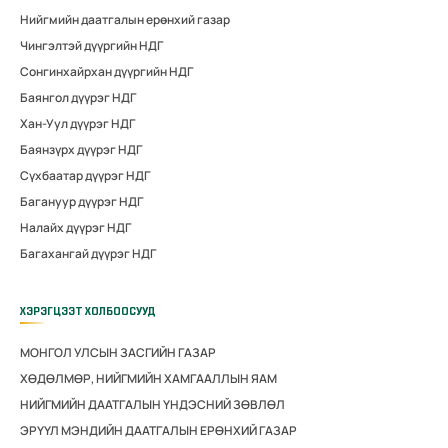
Нийгмийн даатгалын ерөнхий газар
Чингэлтэй дүүргийн НДГ
Сонгинхайрхан дүүргийн НДГ
Баянгол дүүрэг НДГ
Хан-Уул дүүрэг НДГ
Баянзүрх дүүрэг НДГ
Сүхбаатар дүүрэг НДГ
Багануур дүүрэг НДГ
Налайх дүүрэг НДГ
Багахангай дүүрэг НДГ
ХЭРЭГЦЭЭТ ХОЛБООСУУД
МОНГОЛ УЛСЫН ЗАСГИЙН ГАЗАР
ХӨДӨЛМӨР, НИЙГМИЙН ХАМГААЛЛЫН ЯАМ
НИЙГМИЙН ДААТГАЛЫН ҮНДЭСНИЙ ЗӨВЛӨЛ
ЭРҮҮЛ МЭНДИЙН ДААТГАЛЫН ЕРӨНХИЙ ГАЗАР