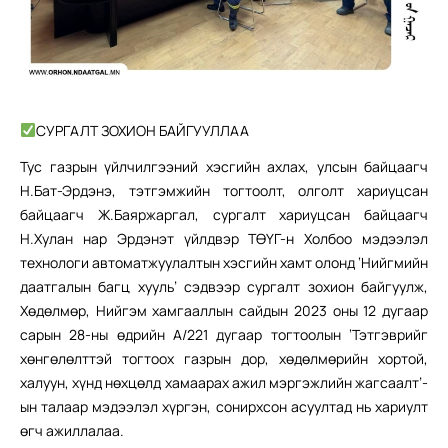
СУРГАЛТ ЗОХИОН БАЙГУУЛЛАА
Тус газрын үйлчилгээний хэсгийн ахлах, улсын байцаагч
Н.Бат-Эрдэнэ, тэтгэмжийн тогтоолт, олголт хариуцсан
байцаагч Ж.Баяржаргал, сургалт хариуцсан байцаагч
Н.Хулан нар Эрдэнэт үйлдвэр ТӨҮГ-н Холбоо мэдээлэл
технологи автоматжуулалтын хэсгийн хамт олонд ‘Нийгмийн
даатгалын багц хууль’ сэдвээр сургалт зохион байгуулж,
Хөдөлмөр, Нийгэм хамгааллын сайдын 2023 оны 12 дугаар
сарын 28-ны өдрийн А/221 дугаар тогтоолын ‘Тэтгэврийг
хөнгөлөлттэй тогтоох газрын дор, хөдөлмөрийн хортой,
халуун, хүнд нөхцөлд хамаарах ажил мэргэжлийн жагсаалт’-
ын талаар мэдээлэл хүргэн, сонирхсон асуултад нь хариулт
өгч ажиллалаа.