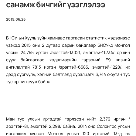
санамж бичгийг үзэглэлээ
2015.06.26
БНСУ-ын Хууль зүйн яамнаас гаргасан статистик мэдээнээс
үзэхэд 2015 оны 2 дугаар сарын байдлаар БНСУ-д Монгол
улсын 24,755 иргэн /эрэгтэй-13021, эмэгтэй-11.734/ оршин
сууж байгаагаас хөдөлмөрийн гэрээний E9 визний
ангилалтай 7813 иргэн /эрэгтэй-6585, эмэгтэй-1228/, их
дээд сургууль, хэлний бэлтгэлд суралцагч 3,744 оюутан тус
тус оршин сууж байна.
Мөн тус улсын иргэдтэй гэрлэсэн нийт 2,379 иргэн /
эрэгтэй-81, эмэгтэй 2,298/ байна. 2014 онд Солонгос улсын
иргэншил хүссэн Монгол улсын 120 иргэний 13-д нь