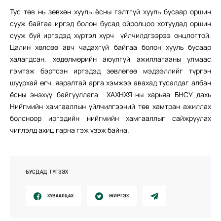
Тус төв нь зөвхөн хууль ёсны гэлтгүй хууль бусаар оршин
сууж байгаа иргэд болон бусад ойролцоо хотуудад оршин
сууж буй иргэдэд хүртэл хүрч үйлчилдгээрээ онцлогтой.
Цалин хөлсөө авч чадахгүй байгаа болон хууль бусаар
халагдсан, хөдөлмөрийн аюулгүй ажиллагааны улмаас
гэмтэж бэртсэн иргэдэд зөвлөгөө мэдээллийг түргэн
шуурхай өгч, яаралтай арга хэмжээ авахад тусалдаг албан
ёсны энэхүү байгууллага ХАХНХЯ-ны харьяа БНСУ дахь
Нийгмийн хамгааллын үйлчилгээний төв хамтран ажиллах
болсноор иргэдийн нийгмийн хамгааллыг сайжруулах
чиглэлд ахиц гарна гэж үзэж байна.
БУСДАД ТҮГЭЭХ
ХУВААЛЦАХ
ЖИРГЭХ