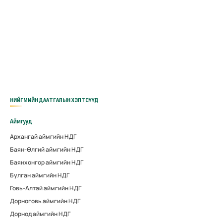
НИЙГМИЙН ДААТГАЛЫН ХЭЛТСҮҮД
Аймгууд
Архангай аймгийн НДГ
Баян-Өлгий аймгийн НДГ
Баянхонгор аймгийн НДГ
Булган аймгийн НДГ
Говь-Алтай аймгийн НДГ
Дорноговь аймгийн НДГ
Дорнод аймгийн НДГ