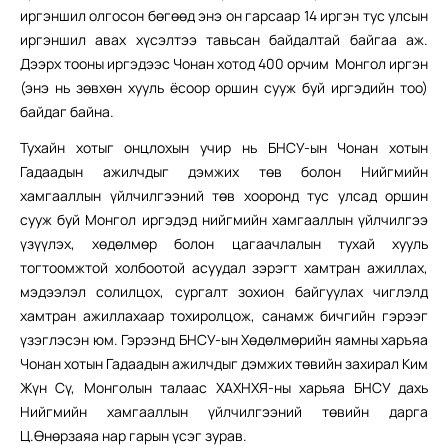
иргэншил олгосон бөгөөд энэ он гарсаар 14 иргэн тус улсын
иргэншил авах хүсэлтээ тавьсан байдалтай байгаа аж.
Дээрх тооны иргэдээс Чонан хотод 400 орчим Монгол иргэн
(энэ нь зөвхөн хууль ёсоор оршин сууж буй иргэдийн тоо)
байдаг байна.
Тухайн хотыг онцлохын учир нь БНСУ-ын Чонан хотын
Гадаадын ажилчдыг дэмжих төв болон Нийгмийн
хамгааллын үйлчилгээний төв хооронд тус улсад оршин
сууж буй Монгол иргэдэд нийгмийн хамгааллын үйлчилгээ
үзүүлэх, хөдөлмөр болон цагаачлалын тухай хууль
тогтоомжтой холбоотой асуудал зэрэгт хамтран ажиллах,
мэдээлэл солилцох, сургалт зохион байгуулах чиглэлд
хамтран ажиллахаар тохиролцож, санамж бичгийн гэрээг
үзэглэсэн юм. Гэрээнд БНСУ-ын Хөдөлмөрийн яамны харъяа
Чонан хотын Гадаадын ажилчдыг дэмжих төвийн захирал Ким
Жүн Сү, Монголын талаас ХАХНХЯ-ны харьяа БНСУ дахь
Нийгмийн хамгааллын үйлчилгээний төвийн дарга
Ц.Өнөрзаяа нар гарын үсэг зурав.