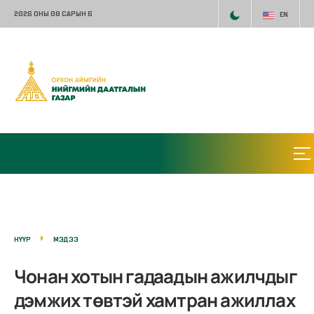
2026 ОНЫ 08 САРЫН 6
EN
НҮҮР
МЭДЭЭ
Чонан хотын гадаадын ажилчдыг
дэмжих төвтэй хамтран ажиллах