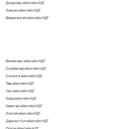
Дундговь аймгийн НДГ
Завхан аймгийн НДГ
Өвөрхангай аймгийн НДГ
Өмнөговь аймгийн НДГ
Сүхбаатар аймгийн НДГ
Сэлэнгэ аймгийн НДГ
Төв аймгийн НДГ
Увс аймгийн НДГ
Ховд аймгийн НДГ
Хөвсгөл аймгийн НДГ
Хэнтий аймгийн НДГ
Дархан-Уул аймгийн НДГ
Орхон аймгийн НДГ