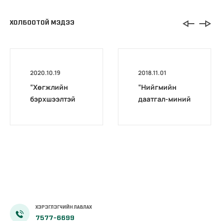
ХОЛБООТОЙ МЭДЭЭ
2020.10.19
2018.11.01
“Хөгжлийн
“Нийгмийн
бэрхшээлтэй
даатгал-миний
иргэдийг
мэргэжил”
бүртгэх,
уралдаан
мэдээлэх үйл
өрсөлдөөнтэй
ажиллагааг
болж
боловсронгуй
өнгөрлөө
болгох
нь”сэдэвт
хэлэлцүүлэг
зохион
ХЭРЭГЛЭГЧИЙН ЛАВЛАХ
байгуулав
7577-6699