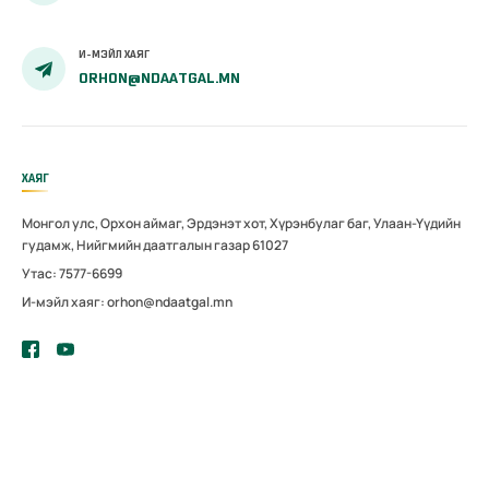
И-МЭЙЛ ХАЯГ
ORHON@NDAATGAL.MN
ХАЯГ
Монгол улс, Орхон аймаг, Эрдэнэт хот, Хүрэнбулаг баг, Улаан-Үүдийн
гудамж, Нийгмийн даатгалын газар 61027
Утас: 7577-6699
И-мэйл хаяг: orhon@ndaatgal.mn