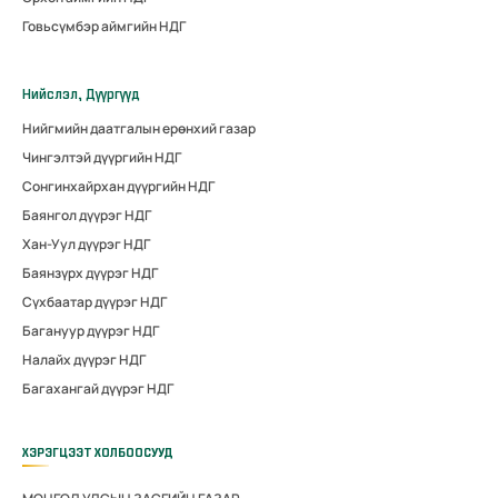
Говьсүмбэр аймгийн НДГ
Нийслэл, Дүүргүүд
Нийгмийн даатгалын ерөнхий газар
Чингэлтэй дүүргийн НДГ
Сонгинхайрхан дүүргийн НДГ
Баянгол дүүрэг НДГ
Хан-Уул дүүрэг НДГ
Баянзүрх дүүрэг НДГ
Сүхбаатар дүүрэг НДГ
Багануур дүүрэг НДГ
Налайх дүүрэг НДГ
Багахангай дүүрэг НДГ
ХЭРЭГЦЭЭТ ХОЛБООСУУД