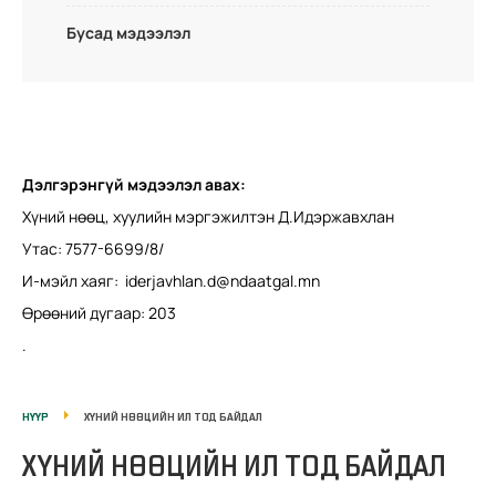
Бусад мэдээлэл
Дэлгэрэнгүй мэдээлэл авах:
Хүний нөөц, хуулийн мэргэжилтэн Д.Идэржавхлан
Утас: 7577-6699/8/
И-мэйл хаяг:
iderjavhlan.d@ndaatgal.mn
Өрөөний дугаар: 203
.
НҮҮР
ХҮНИЙ НӨӨЦИЙН ИЛ ТОД БАЙДАЛ
ХҮНИЙ НӨӨЦИЙН ИЛ ТОД БАЙДАЛ