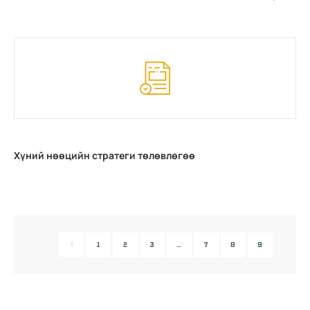
Хүний нөөцийн стратеги төлөвлөгөө
1
2
3
…
7
8
9