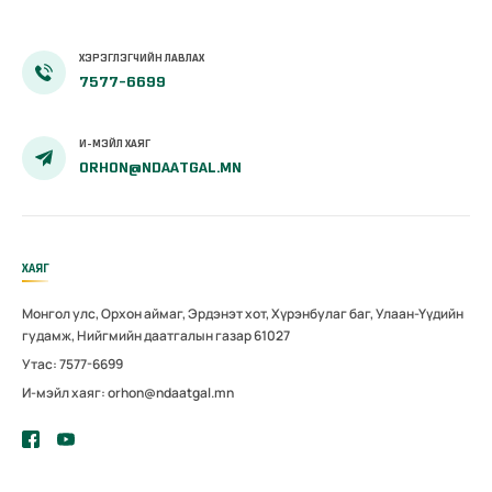
ХЭРЭГЛЭГЧИЙН ЛАВЛАХ
7577-6699
И-МЭЙЛ ХАЯГ
ORHON@NDAATGAL.MN
ХАЯГ
Монгол улс, Орхон аймаг, Эрдэнэт хот, Хүрэнбулаг баг, Улаан-Үүдийн
гудамж, Нийгмийн даатгалын газар 61027
Утас: 7577-6699
И-мэйл хаяг: orhon@ndaatgal.mn