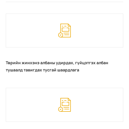
Төрийн жинхэнэ албаны удирдах, гүйцэтгэх албан
тушаалд тавигдах тусгай шаардлага