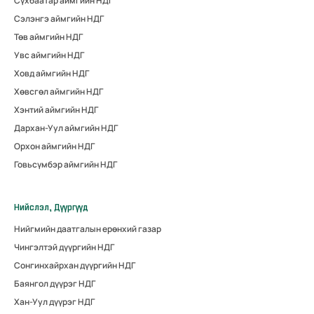
Сүхбаатар аймгийн НДГ
Сэлэнгэ аймгийн НДГ
Төв аймгийн НДГ
Увс аймгийн НДГ
Ховд аймгийн НДГ
Хөвсгөл аймгийн НДГ
Хэнтий аймгийн НДГ
Дархан-Уул аймгийн НДГ
Орхон аймгийн НДГ
Говьсүмбэр аймгийн НДГ
Нийслэл, Дүүргүүд
Нийгмийн даатгалын ерөнхий газар
Чингэлтэй дүүргийн НДГ
Сонгинхайрхан дүүргийн НДГ
Баянгол дүүрэг НДГ
Хан-Уул дүүрэг НДГ