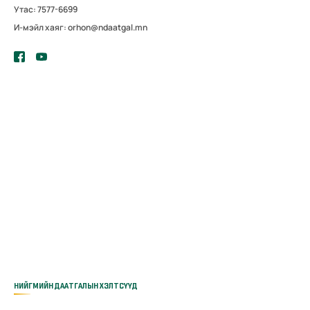
Утас: 7577-6699
И-мэйл хаяг: orhon@ndaatgal.mn
НИЙГМИЙН ДААТГАЛЫН ХЭЛТСҮҮД