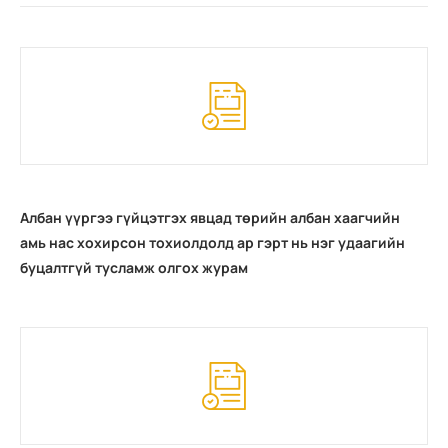
Албан үүргээ гүйцэтгэх явцад төрийн албан хаагчийн
амь нас хохирсон тохиолдолд ар гэрт нь нэг удаагийн
буцалтгүй тусламж олгох журам