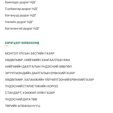
Баянзүрх дүүрэг НДГ
Сүхбаатар дүүрэг НДГ
Багануур дүүрэг НДГ
Налайх дүүрэг НДГ
Багахангай дүүрэг НДГ
ХЭРЭГЦЭЭТ ХОЛБООСУУД
МОНГОЛ УЛСЫН ЗАСГИЙН ГАЗАР
ХӨДӨЛМӨР, НИЙГМИЙН ХАМГААЛЛЫН ЯАМ
НИЙГМИЙН ДААТГАЛЫН ҮНДЭСНИЙ ЗӨВЛӨЛ
ЭРҮҮЛ МЭНДИЙН ДААТГАЛЫН ЕРӨНХИЙ ГАЗАР
ХӨДӨЛМӨР, ХАЛАМЖИЙН ҮЙЛЧИЛГЭЭНИЙ ЕРӨНХИЙ ГАЗАР
ҮНДЭСНИЙ СТАТИСТИКИЙН ХОРОО
СТАНДАРТ, ХЭМЖИЛ ЗҮЙН ГАЗАР
ҮНДЭСНИЙ ДАТА ТӨВ
ТӨРИЙН АЛБАНЫ НУУЦ