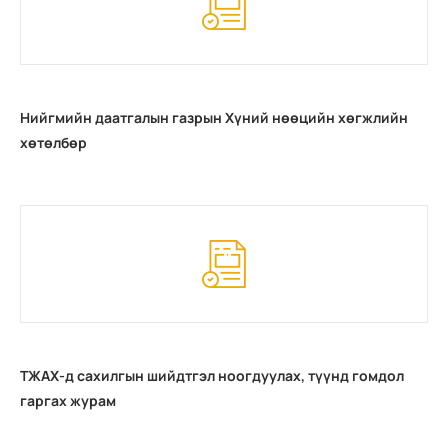
Нийгмийн даатгалын газрын Хүний нөөцийн хөгжлийн
хөтөлбөр
ТЖАХ-д сахилгын шийдтгэл ноогдуулах, түүнд гомдол
гаргах журам