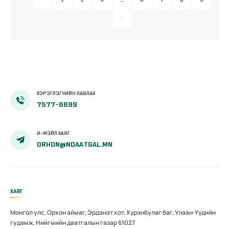
ХЭРЭГЛЭГЧИЙН ЛАВЛАХ
7577-6699
И-МЭЙЛ ХАЯГ
ORHON@NDAATGAL.MN
ХАЯГ
Монгол улс, Орхон аймаг, Эрдэнэт хот, Хүрэнбулаг баг, Улаан-Үүдийн
гудамж, Нийгмийн даатгалын газар 61027