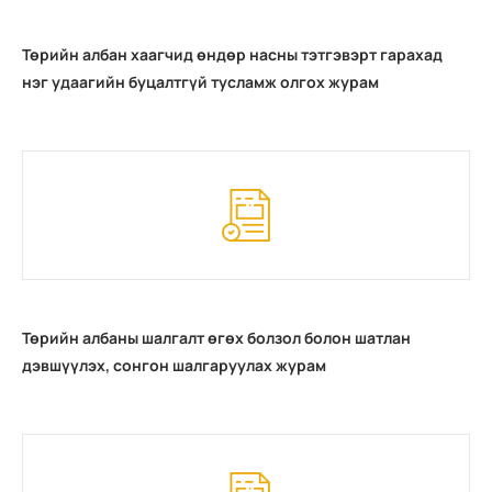
Төрийн албан хаагчид өндөр насны тэтгэвэрт гарахад
нэг удаагийн буцалтгүй тусламж олгох журам
Төрийн албаны шалгалт өгөх болзол болон шатлан
дэвшүүлэх, сонгон шалгаруулах журам