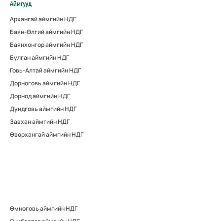
Аймгууд
Архангай аймгийн НДГ
Баян-Өлгий аймгийн НДГ
Баянхонгор аймгийн НДГ
Булган аймгийн НДГ
Говь-Алтай аймгийн НДГ
Дорноговь аймгийн НДГ
Дорнод аймгийн НДГ
Дундговь аймгийн НДГ
Завхан аймгийн НДГ
Өвөрхангай аймгийн НДГ
Өмнөговь аймгийн НДГ