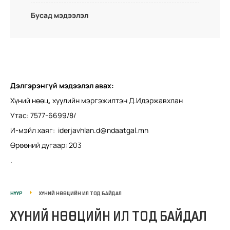
Бусад мэдээлэл
Дэлгэрэнгүй мэдээлэл авах:
Хүний нөөц, хуулийн мэргэжилтэн Д.Идэржавхлан
Утас: 7577-6699/8/
И-мэйл хаяг:
iderjavhlan.d@ndaatgal.mn
Өрөөний дугаар: 203
.
НҮҮР
ХҮНИЙ НӨӨЦИЙН ИЛ ТОД БАЙДАЛ
ХҮНИЙ НӨӨЦИЙН ИЛ ТОД БАЙДАЛ