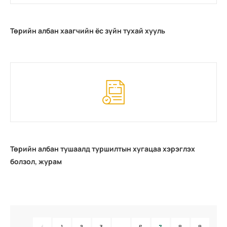
Төрийн албан хаагчийн ёс зүйн тухай хууль
Төрийн албан тушаалд туршилтын хугацаа хэрэглэх
болзол, журам
1
2
3
…
6
7
8
9