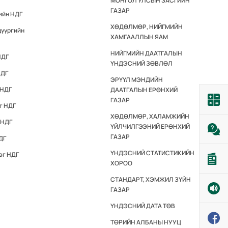
МОНГОЛ УЛСЫН ЗАСГИЙН
ГАЗАР
ийн НДГ
ХӨДӨЛМӨР, НИЙГМИЙН
дүүргийн
ХАМГААЛЛЫН ЯАМ
НИЙГМИЙН ДААТГАЛЫН
НДГ
ҮНДЭСНИЙ ЗӨВЛӨЛ
НДГ
ЭРҮҮЛ МЭНДИЙН
 НДГ
ДААТГАЛЫН ЕРӨНХИЙ
ГАЗАР
г НДГ
ХӨДӨЛМӨР, ХАЛАМЖИЙН
 НДГ
ҮЙЛЧИЛГЭЭНИЙ ЕРӨНХИЙ
ГАЗАР
ДГ
ҮНДЭСНИЙ СТАТИСТИКИЙН
эг НДГ
ХОРОО
СТАНДАРТ, ХЭМЖИЛ ЗҮЙН
ГАЗАР
ҮНДЭСНИЙ ДАТА ТӨВ
ТӨРИЙН АЛБАНЫ НУУЦ