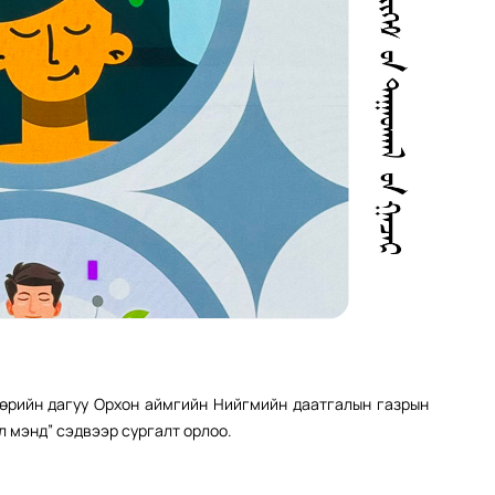
бөрийн дагуу Орхон аймгийн Нийгмийн даатгалын газрын
л мэнд” сэдвээр сургалт орлоо.