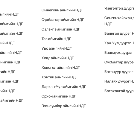
Чингэлтэй дүүрг
Өмнөговь аймгийн НДГ
ймгийн НДГ
Сонгинхайрхан 
Сүхбаатар аймгийн НДГ
 аймгийн НДГ
НДГ
Сэлэнгэ аймгийн НДГ
 аймгийн НДГ
Баянгол дүүрэг 
Төв аймгийн НДГ
гийн НДГ
Хан-Уул дүүрэг 
Увс аймгийн НДГ
аймгийн НДГ
Баянзүрх дүүрэг
Ховд аймгийн НДГ
аймгийн НДГ
Сүхбаатар дүүрэ
Хөвсгөл аймгийн НДГ
гийн НДГ
Багануур дүүрэг
Хэнтий аймгийн НДГ
ймгийн НДГ
Налайх дүүрэг Н
Дархан-Уул аймгийн НДГ
гийн НДГ
Багахангай дүүр
Орхон аймгийн НДГ
 аймгийн НДГ
Говьсүмбэр аймгийн НДГ