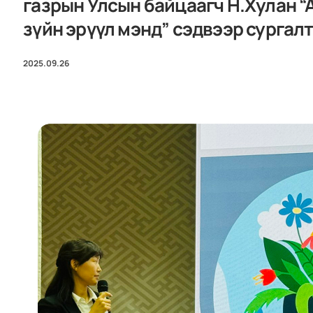
газрын Улсын байцаагч Н.Хулан “
зүйн эрүүл мэнд” сэдвээр сургал
2025.09.26