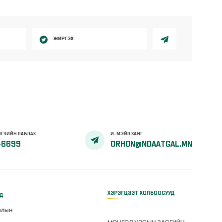
ЖИРГЭХ
ГЧИЙН ЛАВЛАХ
И-МЭЙЛ ХАЯГ
-6699
ORHON@NDAATGAL.MN
ХЭРЭГЦЭЭТ ХОЛБООСУУД
үд
алын