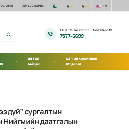
 ТУСЛАМЖ
ХОЛБОО БАРИХ
EN
ТАНД ТУСЛАХ ХЭРЭГЛЭГЧИЙН ЛАВЛАХ
7577-6699
ИЛ ТОД
СЭТГЭЛ ХАНАМЖИЙН
ЭЛ
БАЙДАЛ
СУДАЛГАА
ээдүй” сургалтын
н Нийгмийн даатгалын