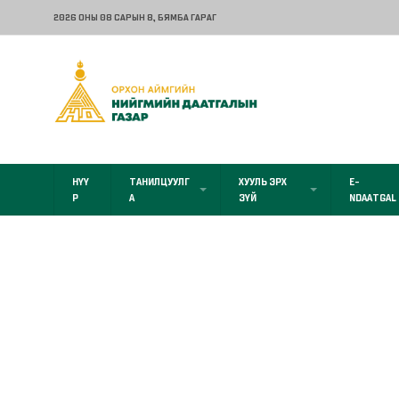
2026 ОНЫ 08 САРЫН 8
, БЯМБА ГАРАГ
НҮҮ
ТАНИЛЦУУЛГ
ХУУЛЬ ЭРХ
E-
Р
А
ЗҮЙ
NDAATGAL