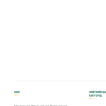
ХАЯГ
НИЙГМИЙН Д
ХЭЛТСҮҮД