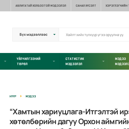
АВЛИГАТАЙ ХОЛБООТОЙ МЭДЭЭЛЭЛ
САНАЛ ХҮСЭЛТ
ХЭРЭГЛЭГЧИЙН
ҮЙЛЧИЛГЭЭНИЙ
СТАТИСТИК
МЭДЭЭ
ТӨРӨЛ
МЭДЭЭЛЭЛ
МЭДЭЭЛ
НҮҮР
МЭДЭЭ
“Хамтын хариуцлага-Итгэлтэй ир
хөтөлбөрийн дагуу Орхон аймгий