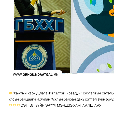
”Хамтын хариуцлага-Итгэлтэй ирээдүй” сургалтын хөтөл
Улсын байцаагч Н.Хулан “Ажлын байран дахь сэтгэл зүйн эрүү
СЭТГЭЛ ЗҮЙН ЭРҮҮЛ МЭНДЭЭ ХАМГААЛЦГААЯ.