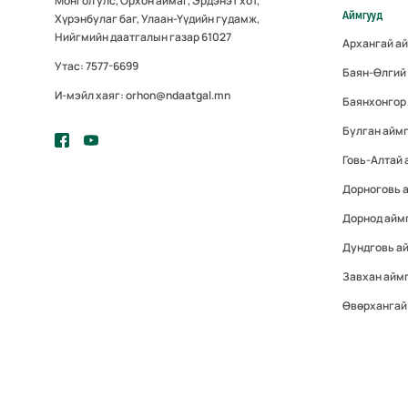
Монгол улс, Орхон аймаг, Эрдэнэт хот,
Аймгууд
Хүрэнбулаг баг, Улаан-Үүдийн гудамж,
Нийгмийн даатгалын газар 61027
Архангай а
Утас: 7577-6699
Баян-Өлгий
И-мэйл хаяг: orhon@ndaatgal.mn
Баянхонгор
Булган айм
Говь-Алтай 
Дорноговь 
Дорнод айм
Дундговь а
Завхан айм
Өвөрхангай