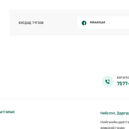
ХУВААЛЦАХ
БУСДАД ТҮГЭЭХ
ХЭРЭГЛЭ
7577
ААТГАЛЫН
Нийслэл, Дүүргү
Нийгмийн даатг
ерөнхий газар