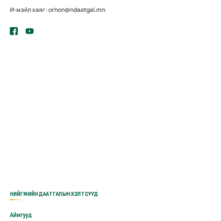
И-мэйл хаяг: orhon@ndaatgal.mn
НИЙГМИЙН ДААТГАЛЫН ХЭЛТСҮҮД
Аймгууд