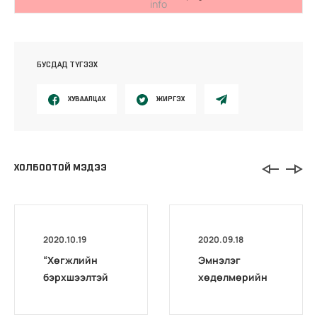
info
БУСДАД ТҮГЭЭХ
ХУВААЛЦАХ
ЖИРГЭХ
ХОЛБООТОЙ МЭДЭЭ
2020.10.19
2020.09.18
“Хөгжлийн
Эмнэлэг
бэрхшээлтэй
хөдөлмөрийн
иргэдийг
магадлах төв
бүртгэх,
комиссоос