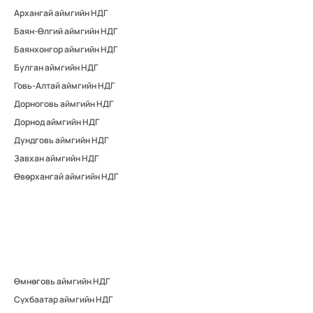
Архангай аймгийн НДГ
Баян-Өлгий аймгийн НДГ
Баянхонгор аймгийн НДГ
Булган аймгийн НДГ
Говь-Алтай аймгийн НДГ
Дорноговь аймгийн НДГ
Дорнод аймгийн НДГ
Дундговь аймгийн НДГ
Завхан аймгийн НДГ
Өвөрхангай аймгийн НДГ
Өмнөговь аймгийн НДГ
Сүхбаатар аймгийн НДГ