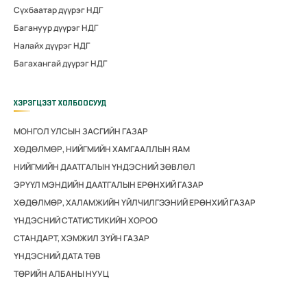
Сүхбаатар дүүрэг НДГ
Багануур дүүрэг НДГ
Налайх дүүрэг НДГ
Багахангай дүүрэг НДГ
ХЭРЭГЦЭЭТ ХОЛБООСУУД
МОНГОЛ УЛСЫН ЗАСГИЙН ГАЗАР
ХӨДӨЛМӨР, НИЙГМИЙН ХАМГААЛЛЫН ЯАМ
НИЙГМИЙН ДААТГАЛЫН ҮНДЭСНИЙ ЗӨВЛӨЛ
ЭРҮҮЛ МЭНДИЙН ДААТГАЛЫН ЕРӨНХИЙ ГАЗАР
ХӨДӨЛМӨР, ХАЛАМЖИЙН ҮЙЛЧИЛГЭЭНИЙ ЕРӨНХИЙ ГАЗАР
ҮНДЭСНИЙ СТАТИСТИКИЙН ХОРОО
СТАНДАРТ, ХЭМЖИЛ ЗҮЙН ГАЗАР
ҮНДЭСНИЙ ДАТА ТӨВ
ТӨРИЙН АЛБАНЫ НУУЦ