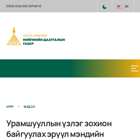
2026 ОНЫ 08 САРЫН 6
EN
НҮҮР
МЭДЭЭ
Урамшууллын үзлэг зохион
байгуулах эрүүл мэндийн