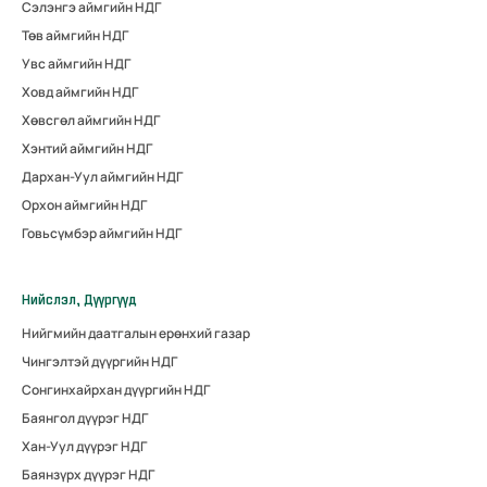
Сэлэнгэ аймгийн НДГ
Төв аймгийн НДГ
Увс аймгийн НДГ
Ховд аймгийн НДГ
Хөвсгөл аймгийн НДГ
Хэнтий аймгийн НДГ
Дархан-Уул аймгийн НДГ
Орхон аймгийн НДГ
Говьсүмбэр аймгийн НДГ
Нийслэл, Дүүргүүд
Нийгмийн даатгалын ерөнхий газар
Чингэлтэй дүүргийн НДГ
Сонгинхайрхан дүүргийн НДГ
Баянгол дүүрэг НДГ
Хан-Уул дүүрэг НДГ
Баянзүрх дүүрэг НДГ