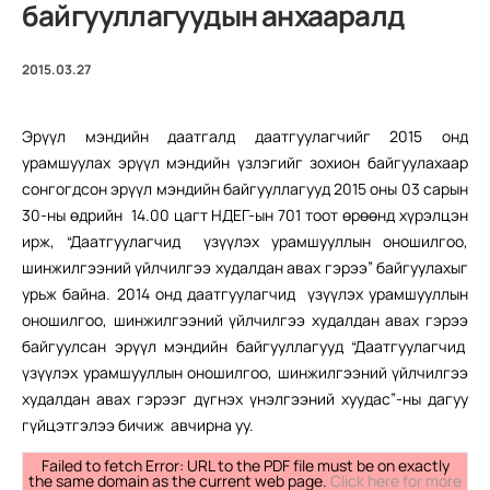
байгууллагуудын анхааралд
2015.03.27
Эрүүл мэндийн даатгалд даатгуулагчийг 2015 онд
урамшуулах эрүүл мэндийн үзлэгийг зохион байгуулахаар
сонгогдсон эрүүл мэндийн байгууллагууд 2015 оны 03 сарын
30-ны өдрийн 14.00 цагт НДЕГ-ын 701 тоот өрөөнд хүрэлцэн
ирж, “Даатгуулагчид үзүүлэх урамшууллын оношилгоо,
шинжилгээний үйлчилгээ худалдан авах гэрээ” байгуулахыг
урьж байна. 2014 онд даатгуулагчид үзүүлэх урамшууллын
оношилгоо, шинжилгээний үйлчилгээ худалдан авах гэрээ
байгуулсан эрүүл мэндийн байгууллагууд “Даатгуулагчид
үзүүлэх урамшууллын оношилгоо, шинжилгээний үйлчилгээ
худалдан авах гэрээг дүгнэх үнэлгээний хуудас”-ны дагуу
гүйцэтгэлээ бичиж авчирна уу.
Failed to fetch Error: URL to the PDF file must be on exactly
the same domain as the current web page.
Click here for more