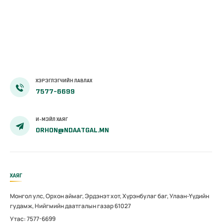
мэдээлэх үйл
Архангай,
ажиллагааг
Дархан-уул,
боловсронгуй
Хөвсгөл
болгох
аймгуудад
нь”сэдэвт
дахин
хэлэлцүүлэг
магадлал
зохион
зохион
ХЭРЭГЛЭГЧИЙН ЛАВЛАХ
байгуулав
байгуулав
7577-6699
И-МЭЙЛ ХАЯГ
ORHON@NDAATGAL.MN
ХАЯГ
Монгол улс, Орхон аймаг, Эрдэнэт хот, Хүрэнбулаг баг, Улаан-Үүдийн
гудамж, Нийгмийн даатгалын газар 61027
Утас: 7577-6699