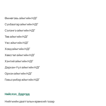
Өмнөговь аймгийн НДГ
Сүхбаатар аймгийн НДГ
Сэлэнгэ аймгийн НДГ
Төв аймгийн НДГ
Увс аймгийн НДГ
Ховд аймгийн НДГ
Хөвсгөл аймгийн НДГ
Хэнтий аймгийн НДГ
Дархан-Уул аймгийн НДГ
Орхон аймгийн НДГ
Говьсүмбэр аймгийн НДГ
Нийслэл, Дүүргүүд
Нийгмийн даатгалын ерөнхий газар