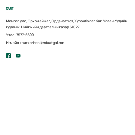
ХАЯГ
Монгол улс, Орхон аймаг, Эрдэнэт хот, Хүрэнбулаг баг, Улаан-Үүдийн
гудамж, Нийгмийн даатгалын газар 61027
Утас: 7577-6699
И-мэйл хаяг: orhon@ndaatgal.mn