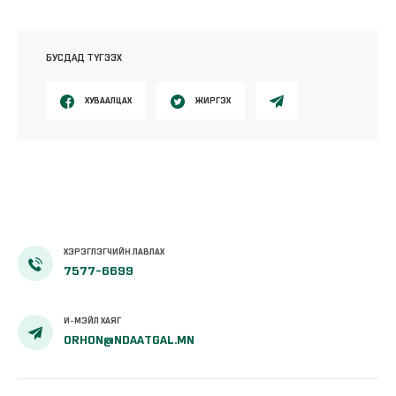
БУСДАД ТҮГЭЭХ
ХУВААЛЦАХ
ЖИРГЭХ
ХЭРЭГЛЭГЧИЙН ЛАВЛАХ
7577-6699
И-МЭЙЛ ХАЯГ
ORHON@NDAATGAL.MN