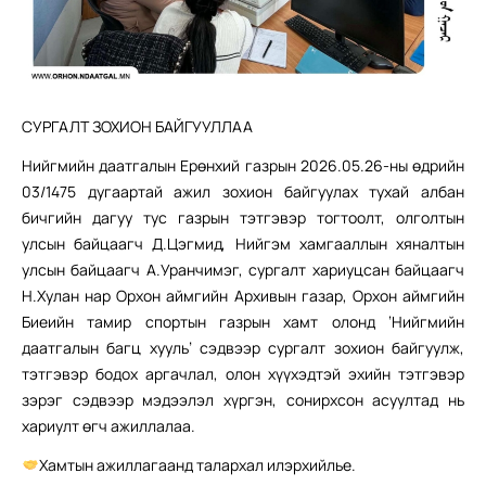
СУРГАЛТ ЗОХИОН БАЙГУУЛЛАА
Нийгмийн даатгалын Ерөнхий газрын 2026.05.26-ны өдрийн
03/1475 дугаартай ажил зохион байгуулах тухай албан
бичгийн дагуу тус газрын тэтгэвэр тогтоолт, олголтын
улсын байцаагч Д.Цэгмид, Нийгэм хамгааллын хяналтын
улсын байцаагч А.Уранчимэг, сургалт хариуцсан байцаагч
Н.Хулан нар Орхон аймгийн Архивын газар, Орхон аймгийн
Биеийн тамир спортын газрын хамт олонд ‘Нийгмийн
даатгалын багц хууль’ сэдвээр сургалт зохион байгуулж,
тэтгэвэр бодох аргачлал, олон хүүхэдтэй эхийн тэтгэвэр
зэрэг сэдвээр мэдээлэл хүргэн, сонирхсон асуултад нь
хариулт өгч ажиллалаа.
Хамтын ажиллагаанд талархал илэрхийлье.