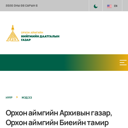
2026 ОНЫ 08 САРЫН 6
EN
НҮҮР
МЭДЭЭ
Орхон аймгийн Архивын газар,
Орхон аймгийн Биеийн тамир