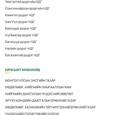
Чингэлтэй дүүргийн НДГ
Сонгинхайрхан дүүргийн НДГ
Баянгол дүүрэг НДГ
Хан-Уул дүүрэг НДГ
Баянзүрх дүүрэг НДГ
Сүхбаатар дүүрэг НДГ
Багануур дүүрэг НДГ
Налайх дүүрэг НДГ
Багахангай дүүрэг НДГ
ХЭРЭГЦЭЭТ ХОЛБООСУУД
МОНГОЛ УЛСЫН ЗАСГИЙН ГАЗАР
ХӨДӨЛМӨР, НИЙГМИЙН ХАМГААЛЛЫН ЯАМ
НИЙГМИЙН ДААТГАЛЫН ҮНДЭСНИЙ ЗӨВЛӨЛ
ЭРҮҮЛ МЭНДИЙН ДААТГАЛЫН ЕРӨНХИЙ ГАЗАР
ХӨДӨЛМӨР, ХАЛАМЖИЙН ҮЙЛЧИЛГЭЭНИЙ ЕРӨНХИЙ ГАЗАР
ҮНДЭСНИЙ СТАТИСТИКИЙН ХОРОО