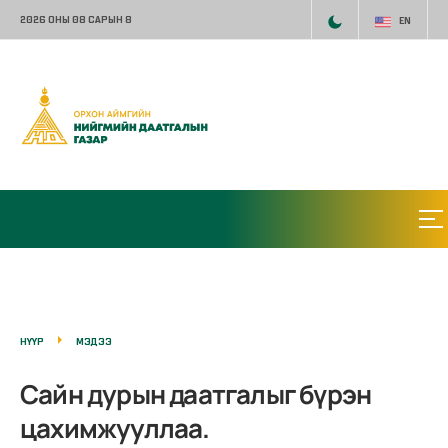
2026 ОНЫ 08 САРЫН 8
EN
НҮҮР
МЭДЭЭ
Сайн дурын даатгалыг бүрэн
цахимжууллаа.