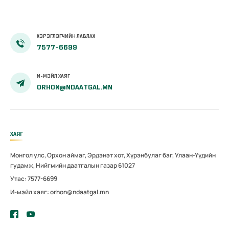
олгож эхэллээ
ХЭРЭГЛЭГЧИЙН ЛАВЛАХ
7577-6699
И-МЭЙЛ ХАЯГ
ORHON@NDAATGAL.MN
ХАЯГ
Монгол улс, Орхон аймаг, Эрдэнэт хот, Хүрэнбулаг баг, Улаан-Үүдийн
гудамж, Нийгмийн даатгалын газар 61027
Утас: 7577-6699
И-мэйл хаяг: orhon@ndaatgal.mn