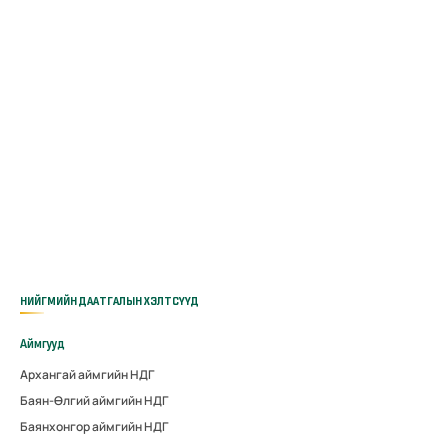
НИЙГМИЙН ДААТГАЛЫН ХЭЛТСҮҮД
Аймгууд
Архангай аймгийн НДГ
Баян-Өлгий аймгийн НДГ
Баянхонгор аймгийн НДГ