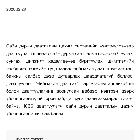
2020.12.29
Сайн дурын даатгалын цахим системийг нэвтрүүлсэнээр
даатгуулагч шинээр сайн дурын даатгалын гэрээ байгуулах,
сунгах, шилжилт хөдөлгөөнөө бүртгүүлэх, шимтгэлийн
төлбөрөө төлөхийн тулд заавал нийгмийн даатгалын хэлтэс,
банкны салбар дээр дугаарлах шаардлагагүй боллоо.
Даатгуулагч “Нийгмийн даатгал” гар утасны аппликэйшн
болон даатгуулагчид зориулсан вэбээр нэвтрэн дээрх
үйлчилгээнүүдийг орон зай, цаг хугацааны хамааралгүй авч
байна. 1066 даатгуулагч сайн дурын даатгалын цахим
үйлчилгээг ашиглаж байна.
БУСДАД ТҮГЭЭХ