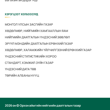
Багахангай дүүрэг НДГ
ХЭРЭГЦЭЭТ ХОЛБООСУУД
МОНГОЛ УЛСЫН ЗАСГИЙН ГАЗАР
ХӨДӨЛМӨР, НИЙГМИЙН ХАМГААЛЛЫН ЯАМ
НИЙГМИЙН ДААТГАЛЫН ҮНДЭСНИЙ ЗӨВЛӨЛ
ЭРҮҮЛ МЭНДИЙН ДААТГАЛЫН ЕРӨНХИЙ ГАЗАР
ХӨДӨЛМӨР, ХАЛАМЖИЙН ҮЙЛЧИЛГЭЭНИЙ ЕРӨНХИЙ ГАЗАР
ҮНДЭСНИЙ СТАТИСТИКИЙН ХОРОО
СТАНДАРТ, ХЭМЖИЛ ЗҮЙН ГАЗАР
ҮНДЭСНИЙ ДАТА ТӨВ
ТӨРИЙН АЛБАНЫ НУУЦ
2026 он © Орхон аймгийн нийгмийн даатгалын газар