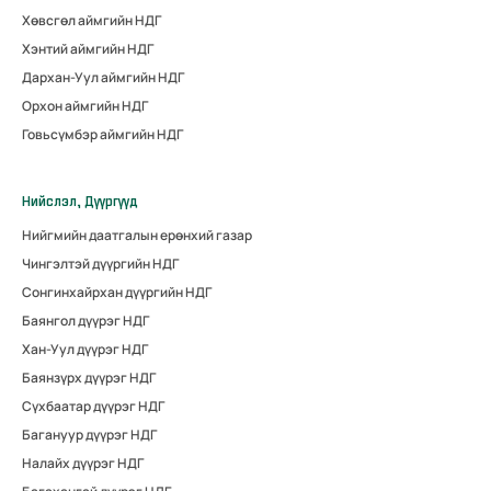
Хөвсгөл аймгийн НДГ
Хэнтий аймгийн НДГ
Дархан-Уул аймгийн НДГ
Орхон аймгийн НДГ
Говьсүмбэр аймгийн НДГ
Нийслэл, Дүүргүүд
Нийгмийн даатгалын ерөнхий газар
Чингэлтэй дүүргийн НДГ
Сонгинхайрхан дүүргийн НДГ
Баянгол дүүрэг НДГ
Хан-Уул дүүрэг НДГ
Баянзүрх дүүрэг НДГ
Сүхбаатар дүүрэг НДГ
Багануур дүүрэг НДГ
Налайх дүүрэг НДГ