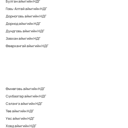
Булган аймгийн НДГ
Говь-Алтай аймгийн НДГ
Дорноговь аймгийн НДГ
Дорнод аймгийн НДГ
Дундговь аймгийн НДГ
Завхан аймгийн НДГ
Өвөрхангай аймгийн НДГ
Өмнөговь аймгийн НДГ
Сүхбаатар аймгийн НДГ
Сэлэнгэ аймгийн НДГ
Төв аймгийн НДГ
Увс аймгийн НДГ
Ховд аймгийн НДГ