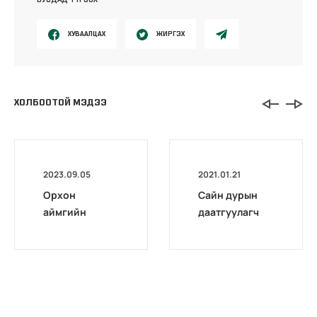
ХУВААЛЦАХ
ЖИРГЭХ
ХОЛБООТОЙ МЭДЭЭ
2023.09.05
2021.01.21
Орхон
Сайн дурын
аймгийн
даатгуулагч
Нийгмийн
эхийн
даатгалын
жирэмсний
газар
болон
фейсбүүк
амаржсаны
хуудас
тэтгэмжийг
100 хувиар