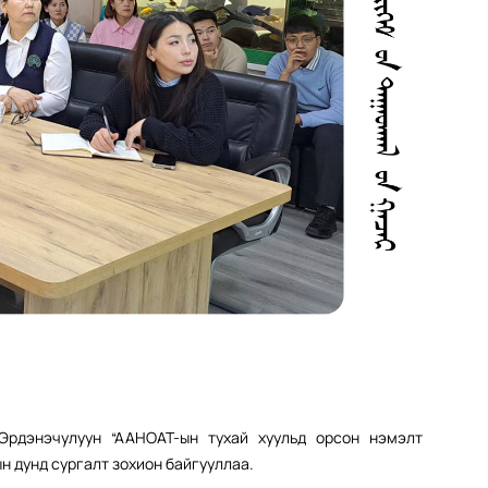
Эрдэнэчулуун “ААНОАТ-ын тухай хуульд орсон нэмэлт
ын дунд сургалт зохион байгууллаа.