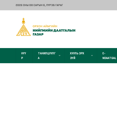
2026 ОНЫ 08 САРЫН 6
, ПҮРЭВ ГАРАГ
НҮҮ
ТАНИЛЦУУЛГ
ХУУЛЬ ЭРХ
E-
Р
А
ЗҮЙ
NDAATGAL