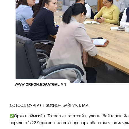
ДОТООД СУРГАЛТ ЗОХИОН БАЙГУУЛЛАА
Орхон аймгийн Татварын хэлтсийн улсын байцаагч Ж.
өөрчлөлт” /22.9 дэх хөнгөлөлт/ сэдвээр албан хаагч, ажилчд