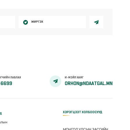
ЖИРГЭХ
ГЧИЙН ЛАВЛАХ
И-МЭЙЛ ХАЯГ
-6699
ORHON@NDAATGAL.MN
ХЭРЭГЦЭЭТ ХОЛБООСУУД
үд
алын
МОНГОЛ УЛСЫН ЗАСГИЙН