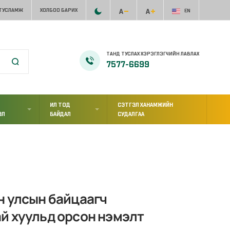
 ТУСЛАМЖ
ХОЛБОО БАРИХ
EN
ТАНД ТУСЛАХ ХЭРЭГЛЭГЧИЙН ЛАВЛАХ
7577-6699
ИЛ ТОД
СЭТГЭЛ ХАНАМЖИЙН
ЭЛ
БАЙДАЛ
СУДАЛГАА
н улсын байцаагч
й хуульд орсон нэмэлт