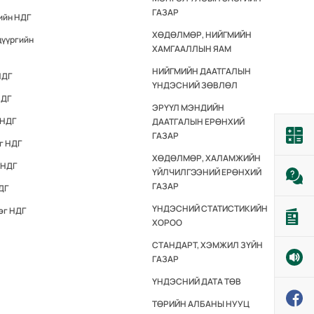
ГАЗАР
ийн НДГ
ХӨДӨЛМӨР, НИЙГМИЙН
дүүргийн
ХАМГААЛЛЫН ЯАМ
НИЙГМИЙН ДААТГАЛЫН
НДГ
ҮНДЭСНИЙ ЗӨВЛӨЛ
НДГ
ЭРҮҮЛ МЭНДИЙН
 НДГ
ДААТГАЛЫН ЕРӨНХИЙ
ГАЗАР
г НДГ
ХӨДӨЛМӨР, ХАЛАМЖИЙН
 НДГ
ҮЙЛЧИЛГЭЭНИЙ ЕРӨНХИЙ
ГАЗАР
ДГ
ҮНДЭСНИЙ СТАТИСТИКИЙН
эг НДГ
ХОРОО
СТАНДАРТ, ХЭМЖИЛ ЗҮЙН
ГАЗАР
ҮНДЭСНИЙ ДАТА ТӨВ
ТӨРИЙН АЛБАНЫ НУУЦ