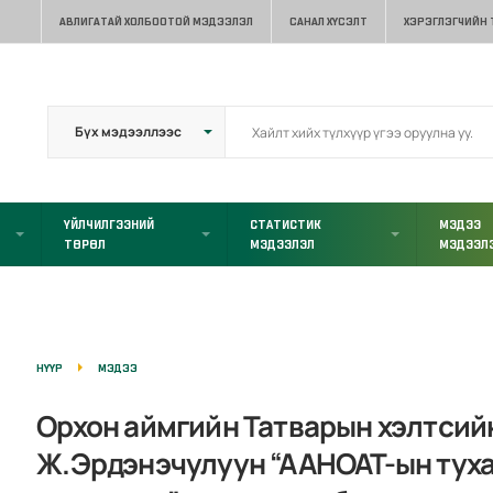
АВЛИГАТАЙ ХОЛБООТОЙ МЭДЭЭЛЭЛ
САНАЛ ХҮСЭЛТ
ХЭРЭГЛЭГЧИЙН
ҮЙЛЧИЛГЭЭНИЙ
СТАТИСТИК
МЭДЭЭ
ТӨРӨЛ
МЭДЭЭЛЭЛ
МЭДЭЭЛ
НҮҮР
МЭДЭЭ
Орхон аймгийн Татварын хэлтсий
Ж.Эрдэнэчулуун “ААНОАТ-ын туха