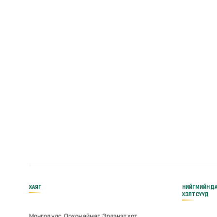
ХАЯГ
НИЙГМИЙН Д
ХЭЛТСҮҮД
Монгол улс, Орхон аймаг, Эрдэнэт хот,