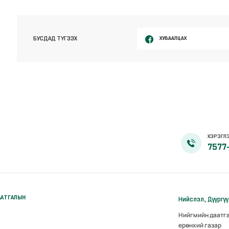
ХУВААЛЦАХ
БУСДАД ТҮГЭЭХ
ХЭРЭГЛЭ
7577
ААТГАЛЫН
Нийслэл, Дүүргү
Нийгмийн даатг
ерөнхий газар