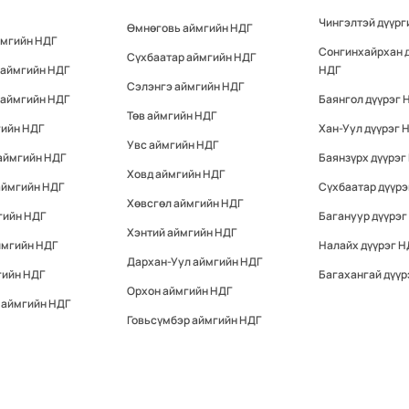
Чингэлтэй дүүрг
Өмнөговь аймгийн НДГ
ймгийн НДГ
Сонгинхайрхан 
Сүхбаатар аймгийн НДГ
 аймгийн НДГ
НДГ
Сэлэнгэ аймгийн НДГ
 аймгийн НДГ
Баянгол дүүрэг 
Төв аймгийн НДГ
гийн НДГ
Хан-Уул дүүрэг 
Увс аймгийн НДГ
аймгийн НДГ
Баянзүрх дүүрэг
Ховд аймгийн НДГ
аймгийн НДГ
Сүхбаатар дүүрэ
Хөвсгөл аймгийн НДГ
гийн НДГ
Багануур дүүрэг
Хэнтий аймгийн НДГ
ймгийн НДГ
Налайх дүүрэг Н
Дархан-Уул аймгийн НДГ
гийн НДГ
Багахангай дүүр
Орхон аймгийн НДГ
 аймгийн НДГ
Говьсүмбэр аймгийн НДГ