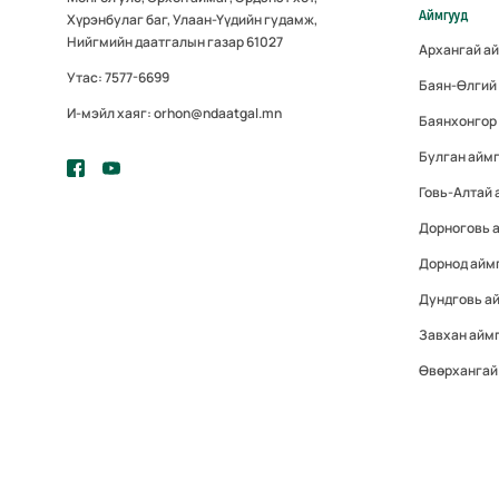
Аймгууд
Хүрэнбулаг баг, Улаан-Үүдийн гудамж,
Нийгмийн даатгалын газар 61027
Архангай а
Утас: 7577-6699
Баян-Өлгий
И-мэйл хаяг: orhon@ndaatgal.mn
Баянхонгор
Булган айм
Говь-Алтай 
Дорноговь 
Дорнод айм
Дундговь а
Завхан айм
Өвөрхангай