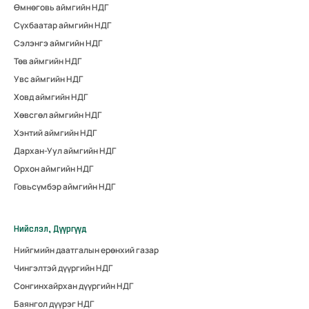
Өмнөговь аймгийн НДГ
Сүхбаатар аймгийн НДГ
Сэлэнгэ аймгийн НДГ
Төв аймгийн НДГ
Увс аймгийн НДГ
Ховд аймгийн НДГ
Хөвсгөл аймгийн НДГ
Хэнтий аймгийн НДГ
Дархан-Уул аймгийн НДГ
Орхон аймгийн НДГ
Говьсүмбэр аймгийн НДГ
Нийслэл, Дүүргүүд
Нийгмийн даатгалын ерөнхий газар
Чингэлтэй дүүргийн НДГ
Сонгинхайрхан дүүргийн НДГ
Баянгол дүүрэг НДГ