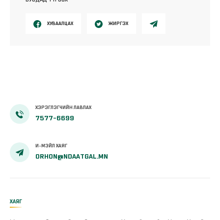
ХУВААЛЦАХ
ЖИРГЭХ
ХЭРЭГЛЭГЧИЙН ЛАВЛАХ
7577-6699
И-МЭЙЛ ХАЯГ
ORHON@NDAATGAL.MN
ХАЯГ