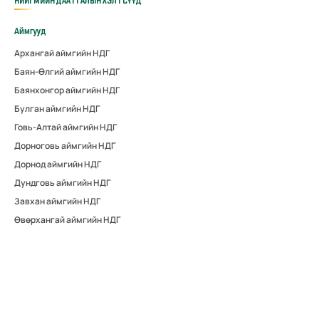
НИЙГМИЙН ДААТГАЛЫН ХЭЛТСҮҮД
Аймгууд
Архангай аймгийн НДГ
Баян-Өлгий аймгийн НДГ
Баянхонгор аймгийн НДГ
Булган аймгийн НДГ
Говь-Алтай аймгийн НДГ
Дорноговь аймгийн НДГ
Дорнод аймгийн НДГ
Дундговь аймгийн НДГ
Завхан аймгийн НДГ
Өвөрхангай аймгийн НДГ