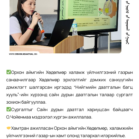
Орхон аймгийн Хөдөлмөр халамж үйлчилгээний газрын
санаачилгаар Хөдөлмөр эрхлэлтийг дэмжих санхүүгийн
дэмжлэгт шалгарсан иргэдэд “Нийгмийн даатгалын багц
хууль”-ийн хүрээнд сайн дурын даатгалын талаар сургалт
зохион байгууллаа.
Сургалтыг Сайн дурын даатгал хариуцсан байцаагч
О.Чойенмаа мэдээлэл хүргэн ажиллалаа.
Хамтран ажилласан Орхон аймгийн Хөдөлмөр, халамжийн
үйлчилгээний газар-ын хамт олонд талархал илэрхийлье.