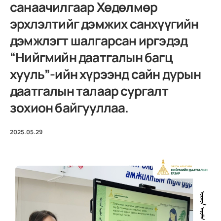
санаачилгаар Хөдөлмөр
эрхлэлтийг дэмжих санхүүгийн
дэмжлэгт шалгарсан иргэдэд
“Нийгмийн даатгалын багц
хууль”-ийн хүрээнд сайн дурын
даатгалын талаар сургалт
зохион байгууллаа.
2025.05.29