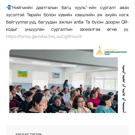
”Нийгмийн даатгалын багц хууль”-ийн сургалт авах
хүсэлтэй Төрийн болон хувийн хэвшлийн аж ахуйн нэгж
байгууллагууд, багуудын ажлын алба Та бүхэн доорхи QR-
кодыг уншуулан сургалтын захиалгаа өгнө үү.
https://forms.gle/oAsc5mLouCgXR44o9
БУСДАД ТҮГЭЭХ