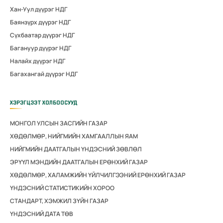
Хан-Уул дүүрэг НДГ
Баянзүрх дүүрэг НДГ
Сүхбаатар дүүрэг НДГ
Багануур дүүрэг НДГ
Налайх дүүрэг НДГ
Багахангай дүүрэг НДГ
ХЭРЭГЦЭЭТ ХОЛБООСУУД
МОНГОЛ УЛСЫН ЗАСГИЙН ГАЗАР
ХӨДӨЛМӨР, НИЙГМИЙН ХАМГААЛЛЫН ЯАМ
НИЙГМИЙН ДААТГАЛЫН ҮНДЭСНИЙ ЗӨВЛӨЛ
ЭРҮҮЛ МЭНДИЙН ДААТГАЛЫН ЕРӨНХИЙ ГАЗАР
ХӨДӨЛМӨР, ХАЛАМЖИЙН ҮЙЛЧИЛГЭЭНИЙ ЕРӨНХИЙ ГАЗАР
ҮНДЭСНИЙ СТАТИСТИКИЙН ХОРОО
СТАНДАРТ, ХЭМЖИЛ ЗҮЙН ГАЗАР
ҮНДЭСНИЙ ДАТА ТӨВ