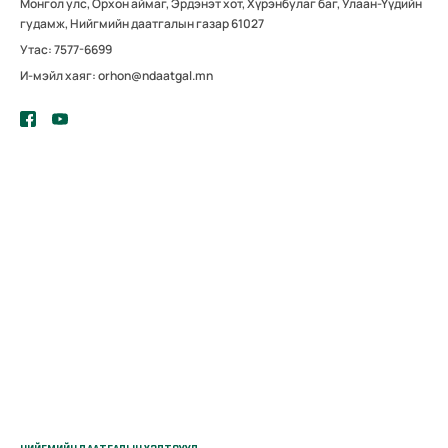
Монгол улс, Орхон аймаг, Эрдэнэт хот, Хүрэнбулаг баг, Улаан-Үүдийн
гудамж, Нийгмийн даатгалын газар 61027
Утас: 7577-6699
И-мэйл хаяг: orhon@ndaatgal.mn