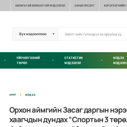
АВЛИГАТАЙ ХОЛБООТОЙ МЭДЭЭЛЭЛ
САНАЛ ХҮСЭЛТ
ХЭРЭГЛЭГЧИЙН
ҮЙЛЧИЛГЭЭНИЙ
СТАТИСТИК
МЭДЭЭ
ТӨРӨЛ
МЭДЭЭЛЭЛ
МЭДЭЭЛ
НҮҮР
МЭДЭЭ
Орхон аймгийн Засаг даргын нэр
хаагчдын дундах “Спортын 3 төрө