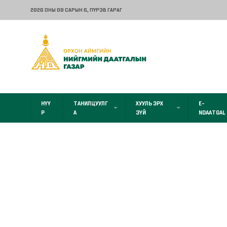
2026 ОНЫ 08 САРЫН 6
, ПҮРЭВ ГАРАГ
НҮҮ
ТАНИЛЦУУЛГ
ХУУЛЬ ЭРХ
E-
Р
А
ЗҮЙ
NDAATGAL