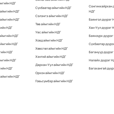
ймгийн НДГ
Сонгинхайрхан 
Сүхбаатар аймгийн НДГ
 аймгийн НДГ
НДГ
Сэлэнгэ аймгийн НДГ
 аймгийн НДГ
Баянгол дүүрэг 
Төв аймгийн НДГ
гийн НДГ
Хан-Уул дүүрэг 
Увс аймгийн НДГ
аймгийн НДГ
Баянзүрх дүүрэг
Ховд аймгийн НДГ
аймгийн НДГ
Сүхбаатар дүүрэ
Хөвсгөл аймгийн НДГ
гийн НДГ
Багануур дүүрэг
Хэнтий аймгийн НДГ
ймгийн НДГ
Налайх дүүрэг Н
Дархан-Уул аймгийн НДГ
гийн НДГ
Багахангай дүүр
Орхон аймгийн НДГ
 аймгийн НДГ
Говьсүмбэр аймгийн НДГ