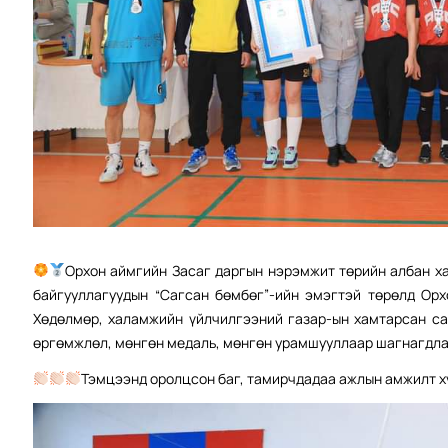
Орхон аймгийн Засаг даргын нэрэмжит төрийн албан ха
байгууллагуудын “Сагсан бөмбөг”-ийн эмэгтэй төрөлд Ор
Хөдөлмөр, халамжийн үйлчилгээний газар-ын хамтарсан са
өргөмжлөл, мөнгөн медаль, мөнгөн урамшууллаар шагнагдла
Тэмцээнд оролцсон баг, тамирчдадаа ажлын амжилт х