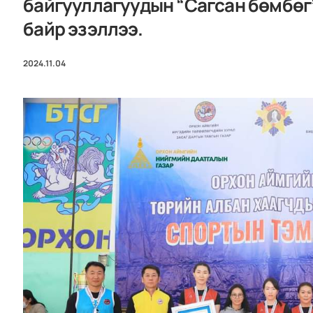
байгууллагуудын “Сагсан бөмбөг”
байр эзэллээ.
2024.11.04