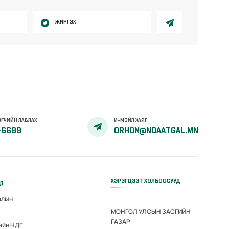
ЖИРГЭХ
ГЧИЙН ЛАВЛАХ
И-МЭЙЛ ХАЯГ
-6699
ORHON@NDAATGAL.MN
ХЭРЭГЦЭЭТ ХОЛБООСУУД
үд
алын
МОНГОЛ УЛСЫН ЗАСГИЙН
ГАЗАР
ийн НДГ