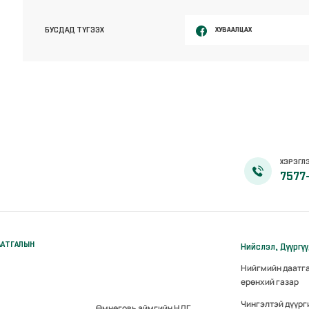
ХУВААЛЦАХ
БУСДАД ТҮГЭЭХ
ХЭРЭГЛЭ
7577
ААТГАЛЫН
Нийслэл, Дүүргү
Нийгмийн даатг
ерөнхий газар
Чингэлтэй дүүрг
Өмнөговь аймгийн НДГ