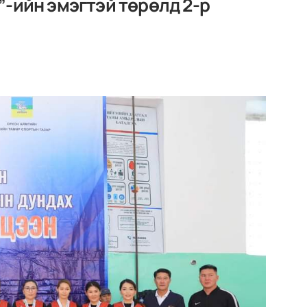
-ийн эмэгтэй төрөлд 2-р