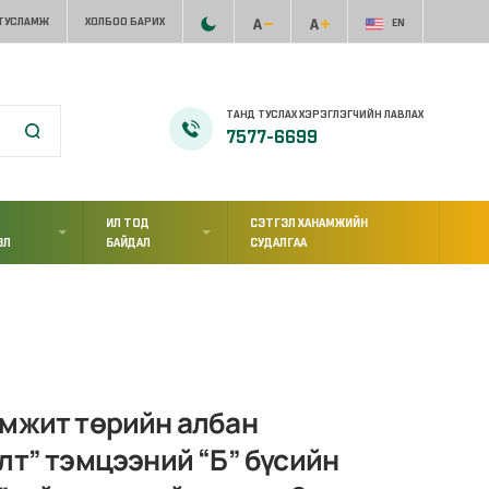
 ТУСЛАМЖ
ХОЛБОО БАРИХ
EN
ТАНД ТУСЛАХ ХЭРЭГЛЭГЧИЙН ЛАВЛАХ
7577-6699
ИЛ ТОД
СЭТГЭЛ ХАНАМЖИЙН
ЭЛ
БАЙДАЛ
СУДАЛГАА
эмжит төрийн албан
лт” тэмцээний “Б” бүсийн