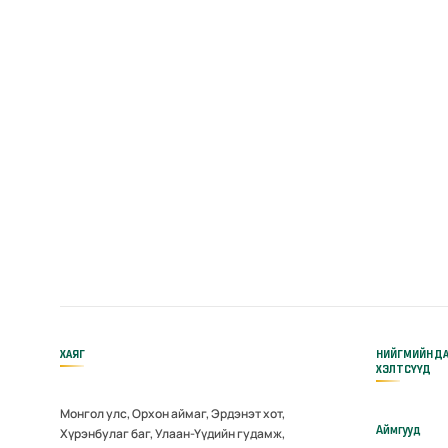
ХАЯГ
НИЙГМИЙН Д
ХЭЛТСҮҮД
Монгол улс, Орхон аймаг, Эрдэнэт хот,
Аймгууд
Хүрэнбулаг баг, Улаан-Үүдийн гудамж,