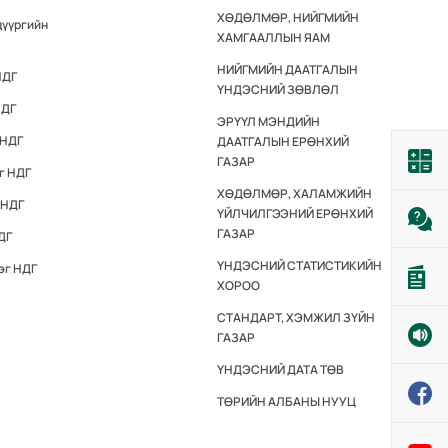
ХӨДӨЛМӨР, НИЙГМИЙН
дүүргийн
ХАМГААЛЛЫН ЯАМ
НИЙГМИЙН ДААТГАЛЫН
НДГ
ҮНДЭСНИЙ ЗӨВЛӨЛ
НДГ
ЭРҮҮЛ МЭНДИЙН
 НДГ
ДААТГАЛЫН ЕРӨНХИЙ
ГАЗАР
г НДГ
ХӨДӨЛМӨР, ХАЛАМЖИЙН
 НДГ
ҮЙЛЧИЛГЭЭНИЙ ЕРӨНХИЙ
ГАЗАР
ДГ
ҮНДЭСНИЙ СТАТИСТИКИЙН
эг НДГ
ХОРОО
СТАНДАРТ, ХЭМЖИЛ ЗҮЙН
ГАЗАР
ҮНДЭСНИЙ ДАТА ТӨВ
ТӨРИЙН АЛБАНЫ НУУЦ