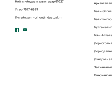
Нийгмийн даатгалын газар 61027
Архангай а
Утас: 7577-6699
Баян-Өлгий
И-мэйл хаяг: orhon@ndaatgal.mn
Баянхонгор
Булган айм
Говь-Алтай 
Дорноговь 
Дорнод айм
Дундговь а
Завхан айм
Өвөрхангай