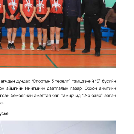
агчдын дундах “Спортын 3 төрөлт” тэмцээний “Б” бүсийн
хон аймгийн Нийгмийн даатгалын газар, Орхон аймгийн
гсан бөмбөгийн эмэгтэй баг тамирчид “2-р байр” эзлэн
а.
үсье.