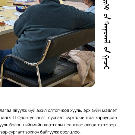
агаа явуулж буй ажил олгогчдод хууль, эрх зүйн мэдлэг
йцаагч П.Одонтунгалаг, сургалт сурталчилгаа хариуцсан
ууль болон нийгмийн даатгалын сангаас олгох тэтгэвэр,
вээр сургалт зохион байгуулж оролцлоо.