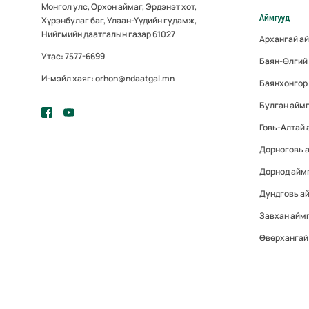
Монгол улс, Орхон аймаг, Эрдэнэт хот,
Аймгууд
Хүрэнбулаг баг, Улаан-Үүдийн гудамж,
Нийгмийн даатгалын газар 61027
Архангай а
Утас: 7577-6699
Баян-Өлгий
И-мэйл хаяг: orhon@ndaatgal.mn
Баянхонгор
Булган айм
Говь-Алтай 
Дорноговь 
Дорнод айм
Дундговь а
Завхан айм
Өвөрхангай