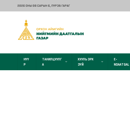
2026 ОНЫ 08 САРЫН 6
, ПҮРЭВ ГАРАГ
НҮҮ
ТАНИЛЦУУЛГ
ХУУЛЬ ЭРХ
E-
Р
А
ЗҮЙ
NDAATGAL