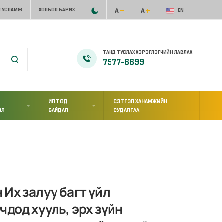
 ТУСЛАМЖ
ХОЛБОО БАРИХ
EN
ТАНД ТУСЛАХ ХЭРЭГЛЭГЧИЙН ЛАВЛАХ
7577-6699
ИЛ ТОД
СЭТГЭЛ ХАНАМЖИЙН
ЭЛ
БАЙДАЛ
СУДАЛГАА
Их залуу багт үйл
чдод хууль, эрх зүйн