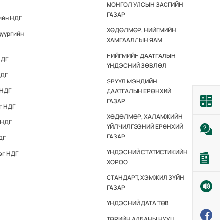
МОНГОЛ УЛСЫН ЗАСГИЙН
ГАЗАР
ийн НДГ
ХӨДӨЛМӨР, НИЙГМИЙН
дүүргийн
ХАМГААЛЛЫН ЯАМ
НИЙГМИЙН ДААТГАЛЫН
НДГ
ҮНДЭСНИЙ ЗӨВЛӨЛ
НДГ
ЭРҮҮЛ МЭНДИЙН
 НДГ
ДААТГАЛЫН ЕРӨНХИЙ
ГАЗАР
г НДГ
ХӨДӨЛМӨР, ХАЛАМЖИЙН
 НДГ
ҮЙЛЧИЛГЭЭНИЙ ЕРӨНХИЙ
ГАЗАР
ДГ
ҮНДЭСНИЙ СТАТИСТИКИЙН
эг НДГ
ХОРОО
СТАНДАРТ, ХЭМЖИЛ ЗҮЙН
ГАЗАР
ҮНДЭСНИЙ ДАТА ТӨВ
ТӨРИЙН АЛБАНЫ НУУЦ