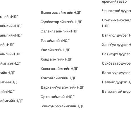
ерөнхий газар
Чингэлтэй дүүрг
Өмнөговь аймгийн НДГ
ймгийн НДГ
Сонгинхайрхан 
Сүхбаатар аймгийн НДГ
 аймгийн НДГ
НДГ
Сэлэнгэ аймгийн НДГ
 аймгийн НДГ
Баянгол дүүрэг 
Төв аймгийн НДГ
гийн НДГ
Хан-Уул дүүрэг 
Увс аймгийн НДГ
аймгийн НДГ
Баянзүрх дүүрэг
Ховд аймгийн НДГ
аймгийн НДГ
Сүхбаатар дүүрэ
Хөвсгөл аймгийн НДГ
гийн НДГ
Багануур дүүрэг
Хэнтий аймгийн НДГ
ймгийн НДГ
Налайх дүүрэг Н
Дархан-Уул аймгийн НДГ
гийн НДГ
Багахангай дүүр
Орхон аймгийн НДГ
 аймгийн НДГ
Говьсүмбэр аймгийн НДГ