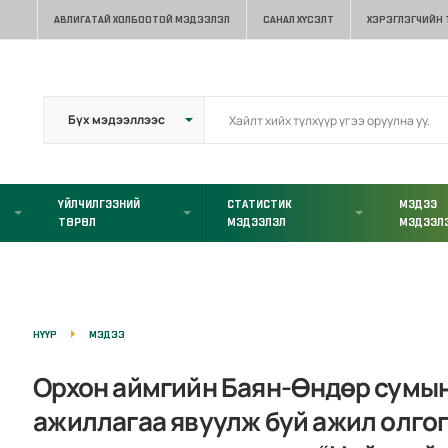
АВЛИГАТАЙ ХОЛБООТОЙ МЭДЭЭЛЭЛ
САНАЛ ХҮСЭЛТ
ХЭРЭГЛЭГЧИЙН
ҮЙЛЧИЛГЭЭНИЙ
СТАТИСТИК
МЭДЭЭ
ТӨРӨЛ
МЭДЭЭЛЭЛ
МЭДЭЭЛ
НҮҮР
МЭДЭЭ
Орхон аймгийн Баян-Өндөр сумын 
ажиллагаа явуулж буй ажил олгог