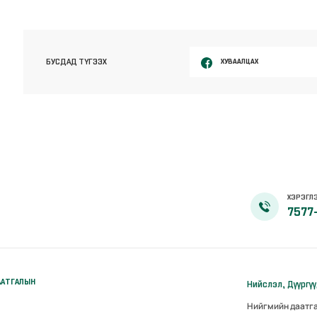
ХУВААЛЦАХ
БУСДАД ТҮГЭЭХ
ХЭРЭГЛЭ
7577
ААТГАЛЫН
Нийслэл, Дүүргү
Нийгмийн даатг