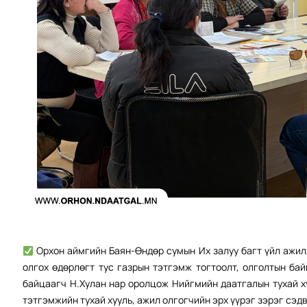
Орхон аймгийн Баян-Өндөр сумын Их залуу багт үйл ажилл
олгох өдөрлөгт тус газрын тэтгэмж тогтоолт, олголтын ба
байцаагч Н.Хулан нар оролцож Нийгмийн даатгалын тухай х
тэтгэмжийн тухай хууль, ажил олгогчийн эрх үүрэг зэрэг сэд