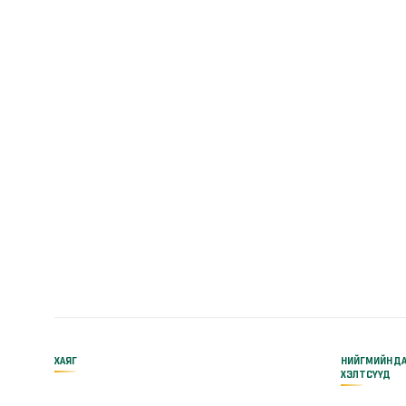
ХАЯГ
НИЙГМИЙН Д
ХЭЛТСҮҮД