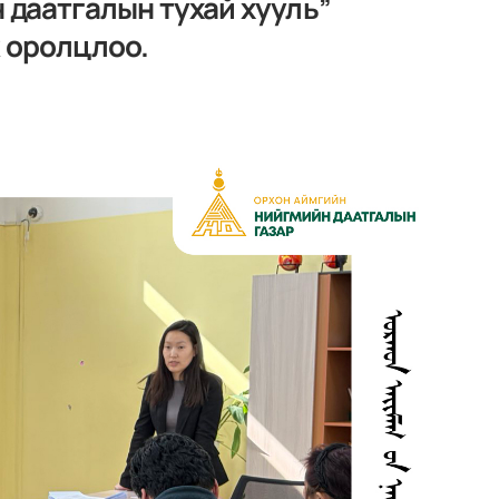
 даатгалын тухай хууль”
 оролцлоо.