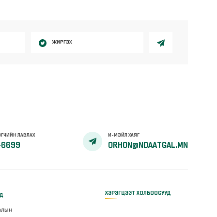
ЖИРГЭХ
ГЧИЙН ЛАВЛАХ
И-МЭЙЛ ХАЯГ
-6699
ORHON@NDAATGAL.MN
ХЭРЭГЦЭЭТ ХОЛБООСУУД
үд
алын