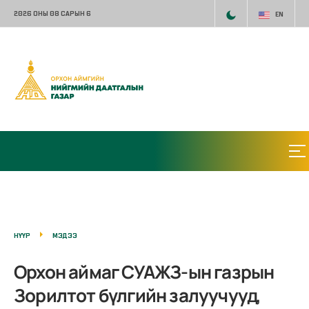
2026 ОНЫ 08 САРЫН 6
EN
НҮҮР
МЭДЭЭ
Орхон аймаг СУАЖЗ-ын газрын
Зорилтот бүлгийн залуучууд,