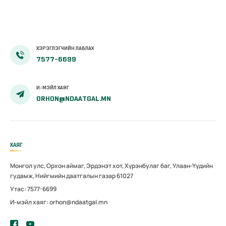
ХЭРЭГЛЭГЧИЙН ЛАВЛАХ
7577-6699
И-МЭЙЛ ХАЯГ
ORHON@NDAATGAL.MN
ХАЯГ
Монгол улс, Орхон аймаг, Эрдэнэт хот, Хүрэнбулаг баг, Улаан-Үүдийн
гудамж, Нийгмийн даатгалын газар 61027
Утас: 7577-6699
И-мэйл хаяг: orhon@ndaatgal.mn