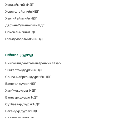
Ховд аймгийн НДГ
Хөвсгөл аймгийн НДГ
Хэнтий аймгийн НДГ
Дархан-Уул аймгийн НДГ
Орхон аймгийн НДГ
Говьсүмбэр аймгийн НДГ
Нийслэл, Дүүргүүд
Нийгмийн даатгалын ерөнхий газар
Чингэлтэй дүүргийн НДГ
Сонгинхайрхан дүүргийн НДГ
Баянгол дүүрэг НДГ
Хан-Уул дүүрэг НДГ
Баянзүрх дүүрэг НДГ
Сүхбаатар дүүрэг НДГ
Багануур дүүрэг НДГ
Налайх дүүрэг НДГ