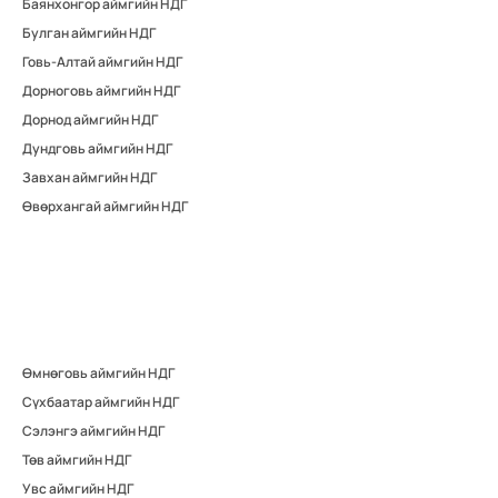
Баянхонгор аймгийн НДГ
Булган аймгийн НДГ
Говь-Алтай аймгийн НДГ
Дорноговь аймгийн НДГ
Дорнод аймгийн НДГ
Дундговь аймгийн НДГ
Завхан аймгийн НДГ
Өвөрхангай аймгийн НДГ
Өмнөговь аймгийн НДГ
Сүхбаатар аймгийн НДГ
Сэлэнгэ аймгийн НДГ
Төв аймгийн НДГ
Увс аймгийн НДГ