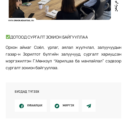
ДОТООД СУРГАЛТ ЗОХИОН БАЙГУУЛЛАА
Орхон аймаг Соёл, урлаг, аялал жуулчлал, залуучуудын
газар-н Зорилтот бүлгийн залуучууд, сургалт хариуцсан
мэргэжилтэн Г.Мөнхзул “Харилцаа ба манлайлал” сэдвээр
сургалт зохион байгууллаа.
БУСДАД ТҮГЭЭХ
ХУВААЛЦАХ
ЖИРГЭХ