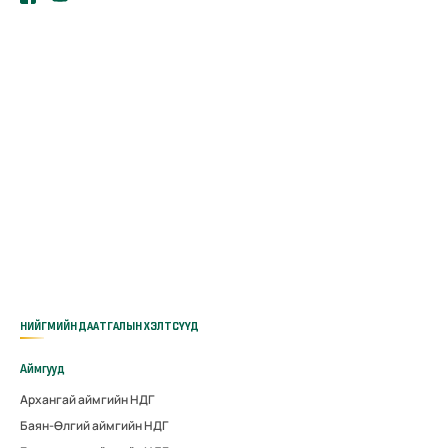
НИЙГМИЙН ДААТГАЛЫН ХЭЛТСҮҮД
Аймгууд
Архангай аймгийн НДГ
Баян-Өлгий аймгийн НДГ