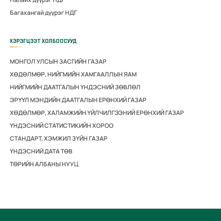
Багахангай дүүрэг НДГ
ХЭРЭГЦЭЭТ ХОЛБООСУУД
МОНГОЛ УЛСЫН ЗАСГИЙН ГАЗАР
ХӨДӨЛМӨР, НИЙГМИЙН ХАМГААЛЛЫН ЯАМ
НИЙГМИЙН ДААТГАЛЫН ҮНДЭСНИЙ ЗӨВЛӨЛ
ЭРҮҮЛ МЭНДИЙН ДААТГАЛЫН ЕРӨНХИЙ ГАЗАР
ХӨДӨЛМӨР, ХАЛАМЖИЙН ҮЙЛЧИЛГЭЭНИЙ ЕРӨНХИЙ ГАЗАР
ҮНДЭСНИЙ СТАТИСТИКИЙН ХОРОО
СТАНДАРТ, ХЭМЖИЛ ЗҮЙН ГАЗАР
ҮНДЭСНИЙ ДАТА ТӨВ
ТӨРИЙН АЛБАНЫ НУУЦ