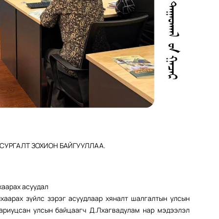
СУРГАЛТ ЗОХИОН БАЙГУУЛЛАА.
хаарах асуудал
хаарах зүйлс зэрэг асуудлаар хяналт шалгалтын улсын
хариуцсан улсын байцаагч Д.Лхагвадулам нар мэдээлэл