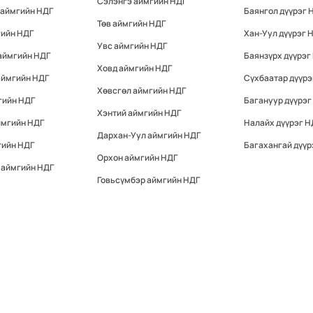
Сэлэнгэ аймгийн НДГ
 аймгийн НДГ
Баянгол дүүрэг 
Төв аймгийн НДГ
гийн НДГ
Хан-Уул дүүрэг 
Увс аймгийн НДГ
аймгийн НДГ
Баянзүрх дүүрэг
Ховд аймгийн НДГ
аймгийн НДГ
Сүхбаатар дүүрэ
Хөвсгөл аймгийн НДГ
гийн НДГ
Багануур дүүрэг
Хэнтий аймгийн НДГ
ймгийн НДГ
Налайх дүүрэг Н
Дархан-Уул аймгийн НДГ
гийн НДГ
Багахангай дүүр
Орхон аймгийн НДГ
 аймгийн НДГ
Говьсүмбэр аймгийн НДГ