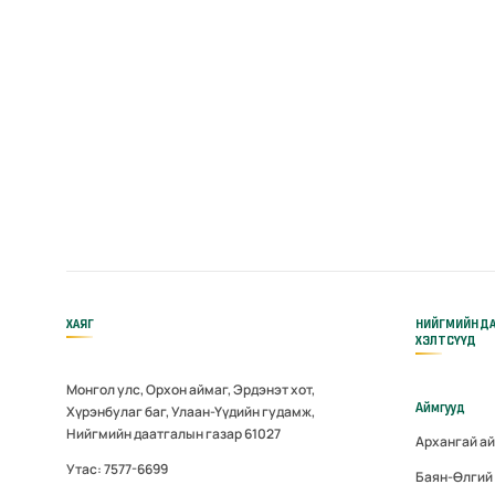
ХАЯГ
НИЙГМИЙН Д
ХЭЛТСҮҮД
Монгол улс, Орхон аймаг, Эрдэнэт хот,
Аймгууд
Хүрэнбулаг баг, Улаан-Үүдийн гудамж,
Нийгмийн даатгалын газар 61027
Архангай а
Утас: 7577-6699
Баян-Өлгий