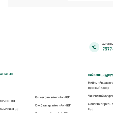
ХЭРЭГЛЭ
7577
ААТГАЛЫН
Нийслэл, Дүүргү
Нийгмийн даатг
ерөнхий газар
Чингэлтэй дүүрг
Өмнөговь аймгийн НДГ
ймгийн НДГ
Сонгинхайрхан 
Сүхбаатар аймгийн НДГ
 аймгийн НДГ
НДГ