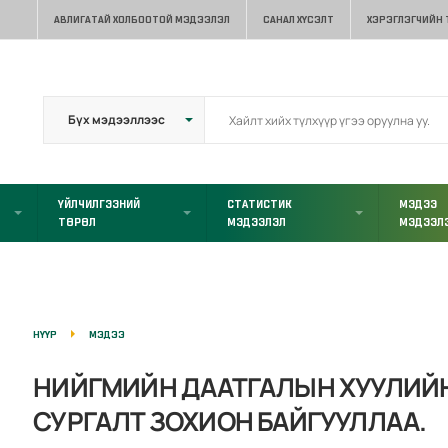
АВЛИГАТАЙ ХОЛБООТОЙ МЭДЭЭЛЭЛ
САНАЛ ХҮСЭЛТ
ХЭРЭГЛЭГЧИЙН
ҮЙЛЧИЛГЭЭНИЙ
СТАТИСТИК
МЭДЭЭ
ТӨРӨЛ
МЭДЭЭЛЭЛ
МЭДЭЭЛ
НҮҮР
МЭДЭЭ
НИЙГМИЙН ДААТГАЛЫН ХУУЛИЙН
СУРГАЛТ ЗОХИОН БАЙГУУЛЛАА.