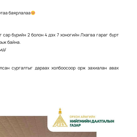
ртаа баярлалаа
 сар бүрийн 2 болон 4 дэх 7 хоногийн Лхагва гараг бүрт
рьж байна.
мд/
улсан сургалтыг дараах холбоосоор орж захиалан авах