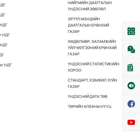
НИЙГМИЙН ДААТГАЛЫН
НДГ
ҮНДЭСНИЙ ЗӨВЛӨЛ
НДГ
ЭРҮҮЛ МЭНДИЙН
 НДГ
ДААТГАЛЫН ЕРӨНХИЙ
ГАЗАР
г НДГ
ХӨДӨЛМӨР, ХАЛАМЖИЙН
 НДГ
ҮЙЛЧИЛГЭЭНИЙ ЕРӨНХИЙ
ГАЗАР
ДГ
ҮНДЭСНИЙ СТАТИСТИКИЙН
эг НДГ
ХОРОО
СТАНДАРТ, ХЭМЖИЛ ЗҮЙН
ГАЗАР
ҮНДЭСНИЙ ДАТА ТӨВ
ТӨРИЙН АЛБАНЫ НУУЦ