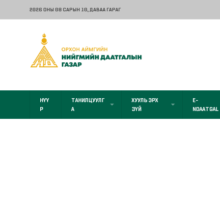
2026 ОНЫ 08 САРЫН 10
, ДАВАА ГАРАГ
НҮҮ
ТАНИЛЦУУЛГ
ХУУЛЬ ЭРХ
E-
Р
А
ЗҮЙ
NDAATGAL