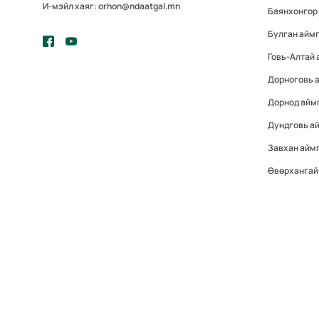
И-мэйл хаяг: orhon@ndaatgal.mn
Баянхонгор
Булган айм
Говь-Алтай 
Дорноговь 
Дорнод айм
Дундговь а
Завхан айм
Өвөрхангай