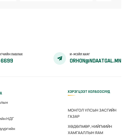
ГЧИЙН ЛАВЛАХ
И-МЭЙЛ ХАЯГ
-6699
ORHON@NDAATGAL.MN
ХЭРЭГЦЭЭТ ХОЛБООСУУД
үд
алын
МОНГОЛ УЛСЫН ЗАСГИЙН
ГАЗАР
ийн НДГ
ХӨДӨЛМӨР, НИЙГМИЙН
дүүргийн
ХАМГААЛЛЫН ЯАМ