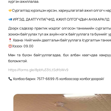
хүргэн ажиллалаа.
Сургалтад хүрэлцэн ирсэн, хариуцлагатай ажил олгогч на
ИРГЭД, ДААТГУУЛАГЧИД, АЖИЛ ОЛГОГЧДЫН АНХААРАЛД
Дээрх сэдвээр практик мэдлэг олгосон танхимийн сургалтыг
зохион байгуулах тул аж ахуйн нэгж байгууллага та бүхнийг у
Хаана: Нийгмийн даатгалын байгууллага /сургалтын танхи
Хэзээ: 09.00
Мөн та бүхэн байгууллагадаа, бүх албан хаагчдаа хамру
боломжтой.
https://forms.gle/8pbYu33tLtSdYbWv9
Холбоо барих: 7577-6699 /5 холбоосоор холбогдоорой/