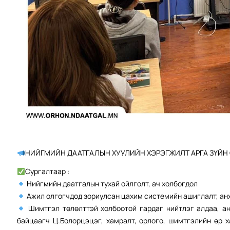
НИЙГМИЙН ДААТГАЛЫН ХУУЛИЙН ХЭРЭГЖИЛТ АРГА ЗҮЙН 
Сургалтаар :
Нийгмийн даатгалын тухай ойлголт, ач холбогдол
Ажил олгогчдод зориулсан цахим системийн ашиглалт, ан
Шимтгэл төлөлттэй холбоотой гардаг нийтлэг алдаа, ан
байцаагч Ц.Болорцэцэг, хамралт, орлого, шимтгэлийн өр 