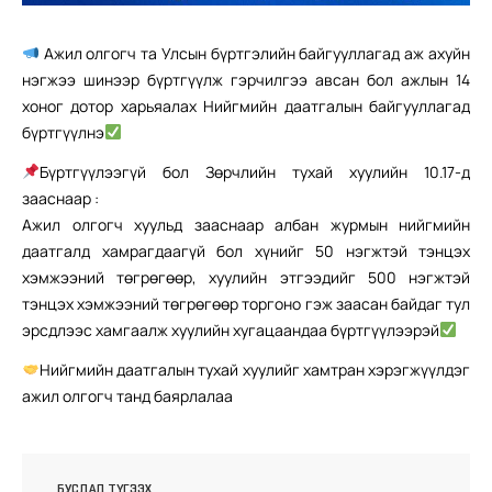
Ажил олгогч та Улсын бүртгэлийн байгууллагад аж ахуйн
нэгжээ шинээр бүртгүүлж гэрчилгээ авсан бол ажлын 14
хоног дотор харьяалах Нийгмийн даатгалын байгууллагад
бүртгүүлнэ
Бүртгүүлээгүй бол Зөрчлийн тухай хуулийн 10.17-д
зааснаар :
Ажил олгогч хуульд зааснаар албан журмын нийгмийн
даатгалд хамрагдаагүй бол хүнийг 50 нэгжтэй тэнцэх
хэмжээний төгрөгөөр, хуулийн этгээдийг 500 нэгжтэй
тэнцэх хэмжээний төгрөгөөр торгоно гэж заасан байдаг тул
эрсдлээс хамгаалж хуулийн хугацаандаа бүртгүүлээрэй
Нийгмийн даатгалын тухай хуулийг хамтран хэрэгжүүлдэг
ажил олгогч танд баярлалаа
БУСДАД ТҮГЭЭХ