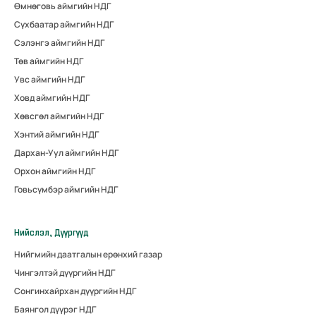
Өмнөговь аймгийн НДГ
Сүхбаатар аймгийн НДГ
Сэлэнгэ аймгийн НДГ
Төв аймгийн НДГ
Увс аймгийн НДГ
Ховд аймгийн НДГ
Хөвсгөл аймгийн НДГ
Хэнтий аймгийн НДГ
Дархан-Уул аймгийн НДГ
Орхон аймгийн НДГ
Говьсүмбэр аймгийн НДГ
Нийслэл, Дүүргүүд
Нийгмийн даатгалын ерөнхий газар
Чингэлтэй дүүргийн НДГ
Сонгинхайрхан дүүргийн НДГ
Баянгол дүүрэг НДГ