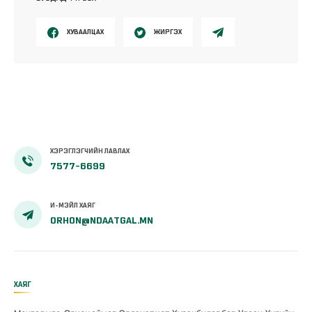
ХУВААЛЦАХ
ЖИРГЭХ
ХЭРЭГЛЭГЧИЙН ЛАВЛАХ
7577-6699
И-МЭЙЛ ХАЯГ
ORHON@NDAATGAL.MN
ХАЯГ