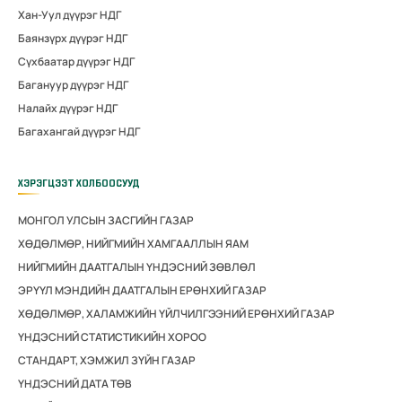
Хан-Уул дүүрэг НДГ
Баянзүрх дүүрэг НДГ
Сүхбаатар дүүрэг НДГ
Багануур дүүрэг НДГ
Налайх дүүрэг НДГ
Багахангай дүүрэг НДГ
ХЭРЭГЦЭЭТ ХОЛБООСУУД
МОНГОЛ УЛСЫН ЗАСГИЙН ГАЗАР
ХӨДӨЛМӨР, НИЙГМИЙН ХАМГААЛЛЫН ЯАМ
НИЙГМИЙН ДААТГАЛЫН ҮНДЭСНИЙ ЗӨВЛӨЛ
ЭРҮҮЛ МЭНДИЙН ДААТГАЛЫН ЕРӨНХИЙ ГАЗАР
ХӨДӨЛМӨР, ХАЛАМЖИЙН ҮЙЛЧИЛГЭЭНИЙ ЕРӨНХИЙ ГАЗАР
ҮНДЭСНИЙ СТАТИСТИКИЙН ХОРОО
СТАНДАРТ, ХЭМЖИЛ ЗҮЙН ГАЗАР
ҮНДЭСНИЙ ДАТА ТӨВ