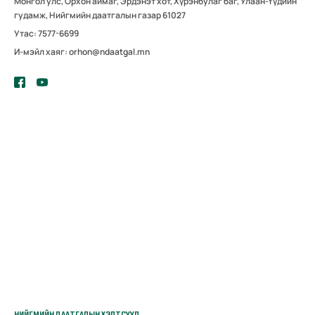
Монгол улс, Орхон аймаг, Эрдэнэт хот, Хүрэнбулаг баг, Улаан-Үүдийн
гудамж, Нийгмийн даатгалын газар 61027
Утас: 7577-6699
И-мэйл хаяг: orhon@ndaatgal.mn
НИЙГМИЙН ДААТГАЛЫН ХЭЛТСҮҮД