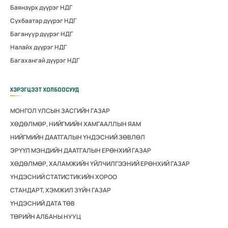
Баянзүрх дүүрэг НДГ
Сүхбаатар дүүрэг НДГ
Багануур дүүрэг НДГ
Налайх дүүрэг НДГ
Багахангай дүүрэг НДГ
ХЭРЭГЦЭЭТ ХОЛБООСУУД
МОНГОЛ УЛСЫН ЗАСГИЙН ГАЗАР
ХӨДӨЛМӨР, НИЙГМИЙН ХАМГААЛЛЫН ЯАМ
НИЙГМИЙН ДААТГАЛЫН ҮНДЭСНИЙ ЗӨВЛӨЛ
ЭРҮҮЛ МЭНДИЙН ДААТГАЛЫН ЕРӨНХИЙ ГАЗАР
ХӨДӨЛМӨР, ХАЛАМЖИЙН ҮЙЛЧИЛГЭЭНИЙ ЕРӨНХИЙ ГАЗАР
ҮНДЭСНИЙ СТАТИСТИКИЙН ХОРОО
СТАНДАРТ, ХЭМЖИЛ ЗҮЙН ГАЗАР
ҮНДЭСНИЙ ДАТА ТӨВ
ТӨРИЙН АЛБАНЫ НУУЦ