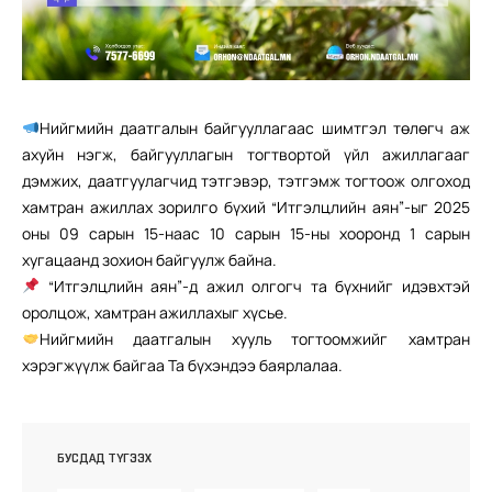
Нийгмийн даатгалын байгууллагаас шимтгэл төлөгч аж
ахуйн нэгж, байгууллагын тогтвортой үйл ажиллагааг
дэмжих, даатгуулагчид тэтгэвэр, тэтгэмж тогтоож олгоход
хамтран ажиллах зорилго бүхий “Итгэлцлийн аян”-ыг 2025
оны 09 сарын 15-наас 10 сарын 15-ны хооронд 1 сарын
хугацаанд зохион байгуулж байна.
“Итгэлцлийн аян”-д ажил олгогч та бүхнийг идэвхтэй
оролцож, хамтран ажиллахыг хүсье.
Нийгмийн даатгалын хууль тогтоомжийг хамтран
хэрэгжүүлж байгаа Та бүхэндээ баярлалаа.
БУСДАД ТҮГЭЭХ