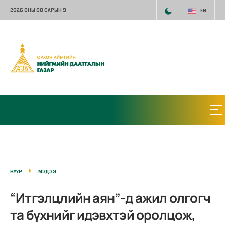
2026 ОНЫ 08 САРЫН 9
EN
НҮҮР
МЭДЭЭ
“Итгэлцлийн аян”-д ажил олгогч
та бүхнийг идэвхтэй оролцож,