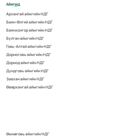
Аймгууд
Архангай аймгийн НДГ
Баян-Өлгий аймгийн НДГ
Баянхонгор аймгийн НДГ
Булган аймгийн НДГ
Говь-Алтай аймгийн НДГ
Дорноговь аймгийн НДГ
Дорнод аймгийн НДГ
Дундговь аймгийн НДГ
Завхан аймгийн НДГ
Өвөрхангай аймгийн НДГ
Өмнөговь аймгийн НДГ