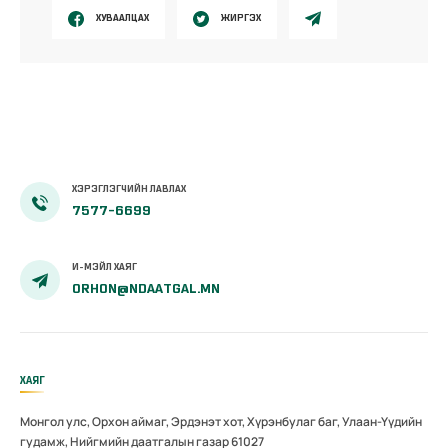
ХУВААЛЦАХ
ЖИРГЭХ
ХЭРЭГЛЭГЧИЙН ЛАВЛАХ
7577-6699
И-МЭЙЛ ХАЯГ
ORHON@NDAATGAL.MN
ХАЯГ
Монгол улс, Орхон аймаг, Эрдэнэт хот, Хүрэнбулаг баг, Улаан-Үүдийн
гудамж, Нийгмийн даатгалын газар 61027