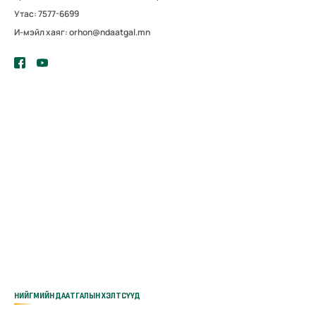
Утас: 7577-6699
И-мэйл хаяг: orhon@ndaatgal.mn
НИЙГМИЙН ДААТГАЛЫН ХЭЛТСҮҮД