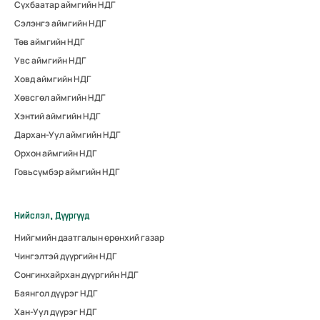
Сүхбаатар аймгийн НДГ
Сэлэнгэ аймгийн НДГ
Төв аймгийн НДГ
Увс аймгийн НДГ
Ховд аймгийн НДГ
Хөвсгөл аймгийн НДГ
Хэнтий аймгийн НДГ
Дархан-Уул аймгийн НДГ
Орхон аймгийн НДГ
Говьсүмбэр аймгийн НДГ
Нийслэл, Дүүргүүд
Нийгмийн даатгалын ерөнхий газар
Чингэлтэй дүүргийн НДГ
Сонгинхайрхан дүүргийн НДГ
Баянгол дүүрэг НДГ
Хан-Уул дүүрэг НДГ