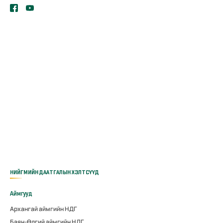
НИЙГМИЙН ДААТГАЛЫН ХЭЛТСҮҮД
Аймгууд
Архангай аймгийн НДГ
Баян-Өлгий аймгийн НДГ