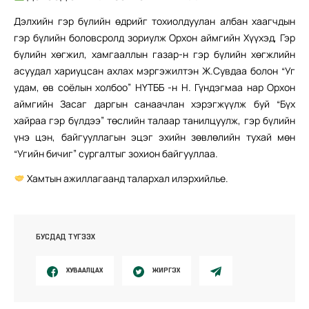
Дэлхийн гэр бүлийн өдрийг тохиолдуулан албан хаагчдын
гэр бүлийн боловсролд зориулж Орхон аймгийн Хүүхэд, Гэр
бүлийн хөгжил, хамгааллын газар-н гэр бүлийн хөгжлийн
асуудал хариуцсан ахлах мэргэжилтэн Ж.Сувдаа болон “Уг
удам, өв соёлын холбоо” НҮТББ -н Н. Гүндэгмаа нар Орхон
аймгийн Засаг даргын санаачлан хэрэгжүүлж буй “Бүх
хайраа гэр бүлдээ” төслийн талаар танилцуулж, гэр бүлийн
үнэ цэн, байгууллагын эцэг эхийн зөвлөлийн тухай мөн
“Угийн бичиг” сургалтыг зохион байгууллаа.
Хамтын ажиллагаанд талархал илэрхийлье.
БУСДАД ТҮГЭЭХ
ХУВААЛЦАХ
ЖИРГЭХ