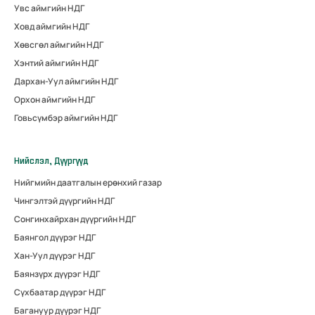
Увс аймгийн НДГ
Ховд аймгийн НДГ
Хөвсгөл аймгийн НДГ
Хэнтий аймгийн НДГ
Дархан-Уул аймгийн НДГ
Орхон аймгийн НДГ
Говьсүмбэр аймгийн НДГ
Нийслэл, Дүүргүүд
Нийгмийн даатгалын ерөнхий газар
Чингэлтэй дүүргийн НДГ
Сонгинхайрхан дүүргийн НДГ
Баянгол дүүрэг НДГ
Хан-Уул дүүрэг НДГ
Баянзүрх дүүрэг НДГ
Сүхбаатар дүүрэг НДГ
Багануур дүүрэг НДГ