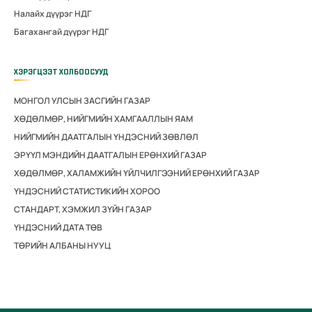
Налайх дүүрэг НДГ
Багахангай дүүрэг НДГ
ХЭРЭГЦЭЭТ ХОЛБООСУУД
МОНГОЛ УЛСЫН ЗАСГИЙН ГАЗАР
ХӨДӨЛМӨР, НИЙГМИЙН ХАМГААЛЛЫН ЯАМ
НИЙГМИЙН ДААТГАЛЫН ҮНДЭСНИЙ ЗӨВЛӨЛ
ЭРҮҮЛ МЭНДИЙН ДААТГАЛЫН ЕРӨНХИЙ ГАЗАР
ХӨДӨЛМӨР, ХАЛАМЖИЙН ҮЙЛЧИЛГЭЭНИЙ ЕРӨНХИЙ ГАЗАР
ҮНДЭСНИЙ СТАТИСТИКИЙН ХОРОО
СТАНДАРТ, ХЭМЖИЛ ЗҮЙН ГАЗАР
ҮНДЭСНИЙ ДАТА ТӨВ
ТӨРИЙН АЛБАНЫ НУУЦ