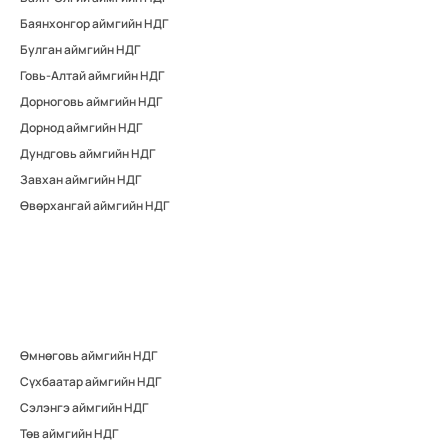
Баянхонгор аймгийн НДГ
Булган аймгийн НДГ
Говь-Алтай аймгийн НДГ
Дорноговь аймгийн НДГ
Дорнод аймгийн НДГ
Дундговь аймгийн НДГ
Завхан аймгийн НДГ
Өвөрхангай аймгийн НДГ
Өмнөговь аймгийн НДГ
Сүхбаатар аймгийн НДГ
Сэлэнгэ аймгийн НДГ
Төв аймгийн НДГ