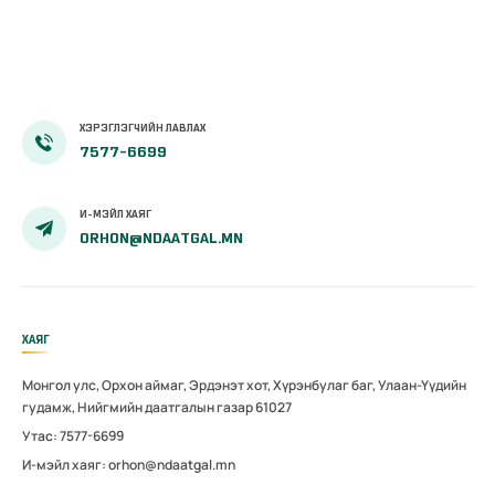
ХЭРЭГЛЭГЧИЙН ЛАВЛАХ
7577-6699
И-МЭЙЛ ХАЯГ
ORHON@NDAATGAL.MN
ХАЯГ
Монгол улс, Орхон аймаг, Эрдэнэт хот, Хүрэнбулаг баг, Улаан-Үүдийн
гудамж, Нийгмийн даатгалын газар 61027
Утас: 7577-6699
И-мэйл хаяг: orhon@ndaatgal.mn