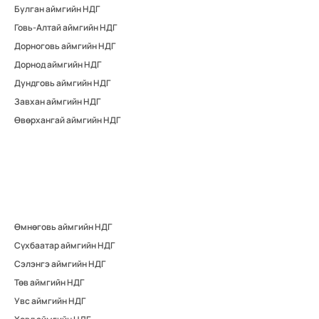
Булган аймгийн НДГ
Говь-Алтай аймгийн НДГ
Дорноговь аймгийн НДГ
Дорнод аймгийн НДГ
Дундговь аймгийн НДГ
Завхан аймгийн НДГ
Өвөрхангай аймгийн НДГ
Өмнөговь аймгийн НДГ
Сүхбаатар аймгийн НДГ
Сэлэнгэ аймгийн НДГ
Төв аймгийн НДГ
Увс аймгийн НДГ