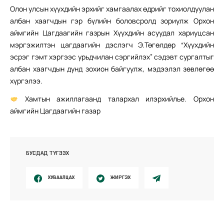
Олон улсын хүүхдийн эрхийг хамгаалах өдрийг тохиолдуулан
албан хаагчдын гэр бүлийн боловсролд зориулж Орхон
аймгийн Цагдаагийн газрын Хүүхдийн асуудал хариуцсан
мэргэжилтэн цагдаагийн дэслэгч Э.Төгөлдөр “Хүүхдийн
эсрэг гэмт хэргээс урьдчилан сэргийлэх” сэдэвт сургалтыг
албан хаагчдын дунд зохион байгуулж, мэдээлэл зөвлөгөө
хүргэлээ.
Хамтын ажиллагаанд талархал илэрхийлье. Орхон
аймгийн Цагдаагийн газар
БУСДАД ТҮГЭЭХ
ХУВААЛЦАХ
ЖИРГЭХ