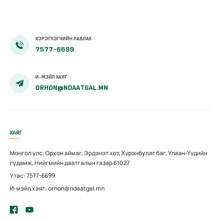
ХЭРЭГЛЭГЧИЙН ЛАВЛАХ
7577-6699
И-МЭЙЛ ХАЯГ
ORHON@NDAATGAL.MN
ХАЯГ
Монгол улс, Орхон аймаг, Эрдэнэт хот, Хүрэнбулаг баг, Улаан-Үүдийн
гудамж, Нийгмийн даатгалын газар 61027
Утас: 7577-6699
И-мэйл хаяг: orhon@ndaatgal.mn