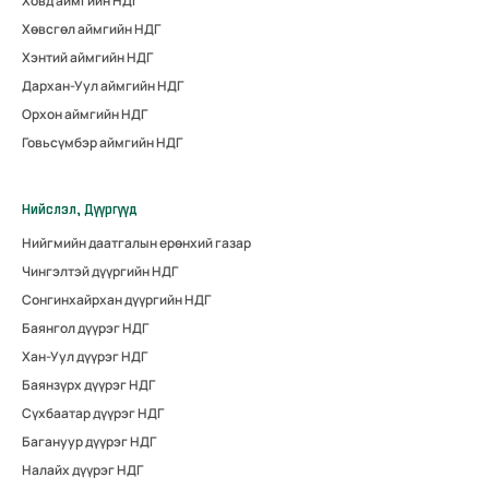
Ховд аймгийн НДГ
Хөвсгөл аймгийн НДГ
Хэнтий аймгийн НДГ
Дархан-Уул аймгийн НДГ
Орхон аймгийн НДГ
Говьсүмбэр аймгийн НДГ
Нийслэл, Дүүргүүд
Нийгмийн даатгалын ерөнхий газар
Чингэлтэй дүүргийн НДГ
Сонгинхайрхан дүүргийн НДГ
Баянгол дүүрэг НДГ
Хан-Уул дүүрэг НДГ
Баянзүрх дүүрэг НДГ
Сүхбаатар дүүрэг НДГ
Багануур дүүрэг НДГ
Налайх дүүрэг НДГ