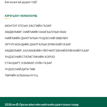
Багахангай дүүрэг НДГ
ХЭРЭГЦЭЭТ ХОЛБООСУУД
МОНГОЛ УЛСЫН ЗАСГИЙН ГАЗАР
ХӨДӨЛМӨР, НИЙГМИЙН ХАМГААЛЛЫН ЯАМ
НИЙГМИЙН ДААТГАЛЫН ҮНДЭСНИЙ ЗӨВЛӨЛ
ЭРҮҮЛ МЭНДИЙН ДААТГАЛЫН ЕРӨНХИЙ ГАЗАР
ХӨДӨЛМӨР, ХАЛАМЖИЙН ҮЙЛЧИЛГЭЭНИЙ ЕРӨНХИЙ ГАЗАР
ҮНДЭСНИЙ СТАТИСТИКИЙН ХОРОО
СТАНДАРТ, ХЭМЖИЛ ЗҮЙН ГАЗАР
ҮНДЭСНИЙ ДАТА ТӨВ
ТӨРИЙН АЛБАНЫ НУУЦ
2026 он © Орхон аймгийн нийгмийн даатгалын газар