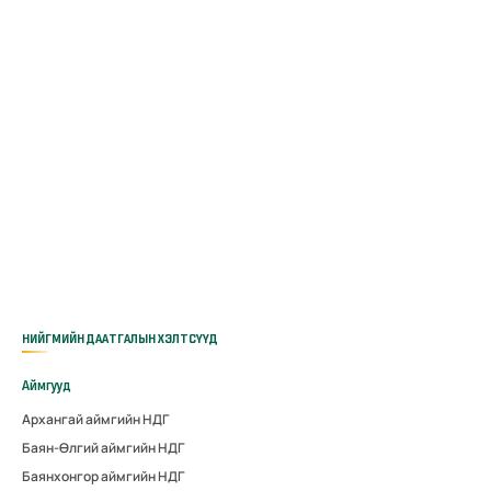
НИЙГМИЙН ДААТГАЛЫН ХЭЛТСҮҮД
Аймгууд
Архангай аймгийн НДГ
Баян-Өлгий аймгийн НДГ
Баянхонгор аймгийн НДГ