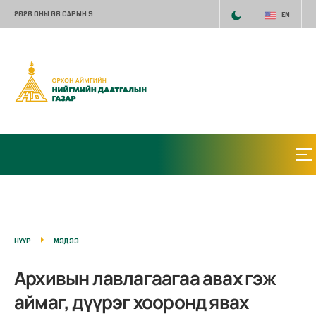
2026 ОНЫ 08 САРЫН 9
EN
НҮҮР
МЭДЭЭ
Архивын лавлагаагаа авах гэж
аймаг, дүүрэг хооронд явах