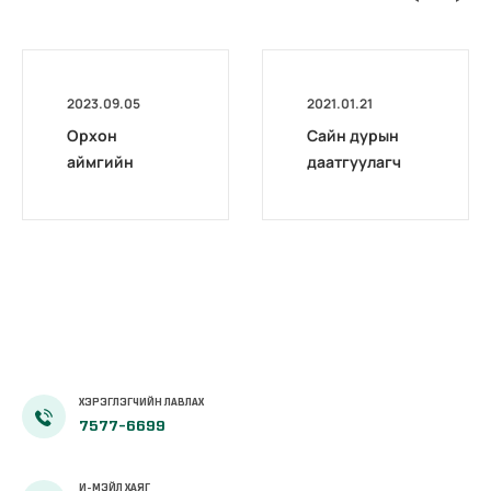
2023.09.05
2021.01.21
Орхон
Сайн дурын
аймгийн
даатгуулагч
Нийгмийн
эхийн
даатгалын
жирэмсний
газар
болон
фейсбүүк
амаржсаны
хуудас
тэтгэмжийг
100 хувиар
олгож эхэллээ
ХЭРЭГЛЭГЧИЙН ЛАВЛАХ
7577-6699
И-МЭЙЛ ХАЯГ