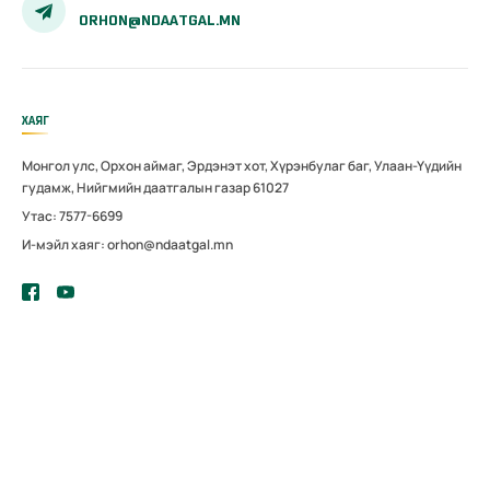
ORHON@NDAATGAL.MN
ХАЯГ
Монгол улс, Орхон аймаг, Эрдэнэт хот, Хүрэнбулаг баг, Улаан-Үүдийн
гудамж, Нийгмийн даатгалын газар 61027
Утас: 7577-6699
И-мэйл хаяг: orhon@ndaatgal.mn