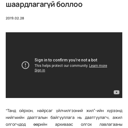
шаардлагагүй боллоо
2019.02.28
“Танд ойрхон, найрсаг үйлчилгээний жил”-ийн хүрээнд
нийгмийн даатгалын байгууллага нь даатгуулагч, ажил
олгогчдод өөрийн архиваас олгох лавлагааны