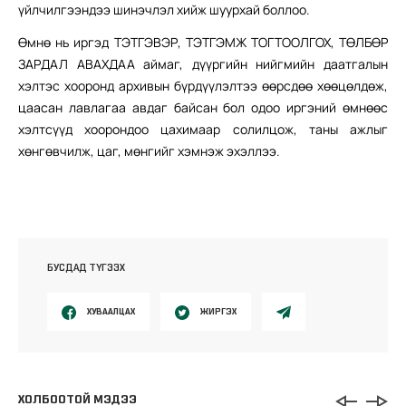
үйлчилгээндээ шинэчлэл хийж шуурхай боллоо.
Өмнө нь иргэд ТЭТГЭВЭР, ТЭТГЭМЖ ТОГТООЛГОХ, ТӨЛБӨР
ЗАРДАЛ АВАХДАА аймаг, дүүргийн нийгмийн даатгалын
хэлтэс хооронд архивын бүрдүүлэлтээ өөрсдөө хөөцөлдөж,
цаасан лавлагаа авдаг байсан бол одоо иргэний өмнөөс
хэлтсүүд хоорондоо цахимаар солилцож, таны ажлыг
хөнгөвчилж, цаг, мөнгийг хэмнэж эхэллээ.
БУСДАД ТҮГЭЭХ
ХУВААЛЦАХ
ЖИРГЭХ
ХОЛБООТОЙ МЭДЭЭ