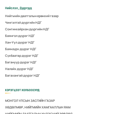
Нийслэл, Дүүргүүд
Нийгмийн даатгалын ерөнхий газар
Чингэлтэй дүүргийн НДГ
Сонгинхайрхан дүүргийн НДГ
Баянгол дүүрэг НДГ
Хан-Уул дүүрэг НДГ
Баянзүрх дүүрэг НДГ
Сүхбаатар дүүрэг НДГ
Багануур дүүрэг НДГ
Налайх дүүрэг НДГ
Багахангай дүүрэг НДГ
ХЭРЭГЦЭЭТ ХОЛБООСУУД
МОНГОЛ УЛСЫН ЗАСГИЙН ГАЗАР
ХӨДӨЛМӨР, НИЙГМИЙН ХАМГААЛЛЫН ЯАМ
НИЙГМИЙН ДААТГАЛЫН ҮНДЭСНИЙ ЗӨВЛӨЛ