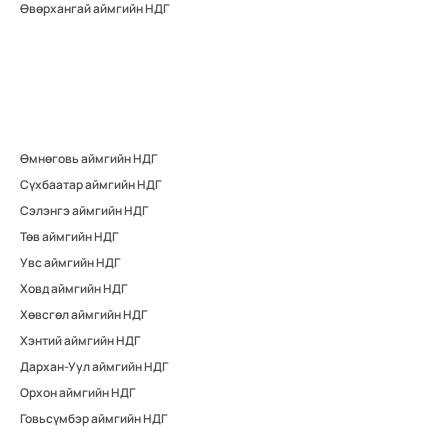
Өвөрхангай аймгийн НДГ
Өмнөговь аймгийн НДГ
Сүхбаатар аймгийн НДГ
Сэлэнгэ аймгийн НДГ
Төв аймгийн НДГ
Увс аймгийн НДГ
Ховд аймгийн НДГ
Хөвсгөл аймгийн НДГ
Хэнтий аймгийн НДГ
Дархан-Уул аймгийн НДГ
Орхон аймгийн НДГ
Говьсүмбэр аймгийн НДГ