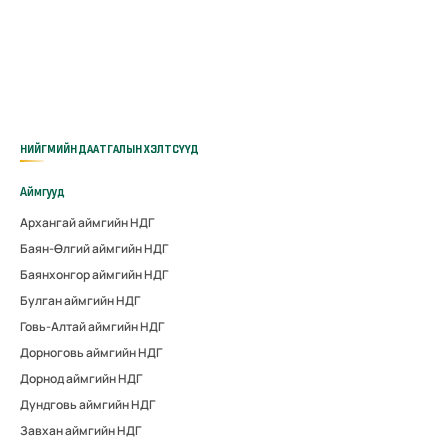
НИЙГМИЙН ДААТГАЛЫН ХЭЛТСҮҮД
Аймгууд
Архангай аймгийн НДГ
Баян-Өлгий аймгийн НДГ
Баянхонгор аймгийн НДГ
Булган аймгийн НДГ
Говь-Алтай аймгийн НДГ
Дорноговь аймгийн НДГ
Дорнод аймгийн НДГ
Дундговь аймгийн НДГ
Завхан аймгийн НДГ