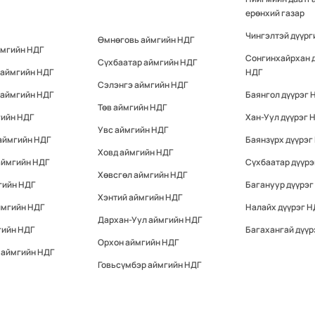
ерөнхий газар
Чингэлтэй дүүрг
Өмнөговь аймгийн НДГ
ймгийн НДГ
Сонгинхайрхан 
Сүхбаатар аймгийн НДГ
 аймгийн НДГ
НДГ
Сэлэнгэ аймгийн НДГ
 аймгийн НДГ
Баянгол дүүрэг 
Төв аймгийн НДГ
гийн НДГ
Хан-Уул дүүрэг 
Увс аймгийн НДГ
аймгийн НДГ
Баянзүрх дүүрэг
Ховд аймгийн НДГ
аймгийн НДГ
Сүхбаатар дүүрэ
Хөвсгөл аймгийн НДГ
гийн НДГ
Багануур дүүрэг
Хэнтий аймгийн НДГ
ймгийн НДГ
Налайх дүүрэг Н
Дархан-Уул аймгийн НДГ
гийн НДГ
Багахангай дүүр
Орхон аймгийн НДГ
 аймгийн НДГ
Говьсүмбэр аймгийн НДГ