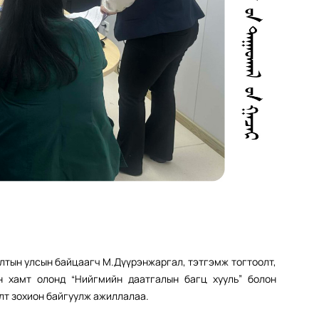
лтын улсын байцаагч М.Дүүрэнжаргал, тэтгэмж тогтоолт,
 хамт олонд “Нийгмийн даатгалын багц хууль” болон
лт зохион байгуулж ажиллалаа.