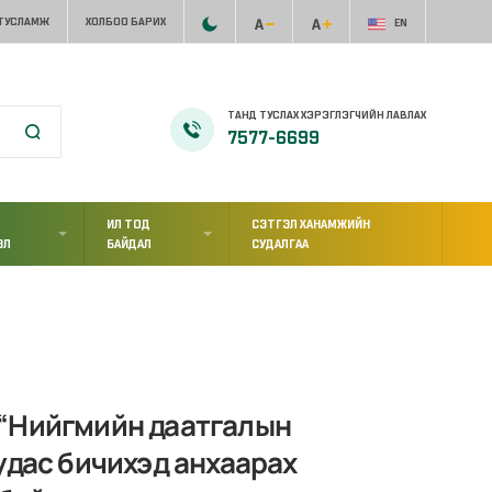
 ТУСЛАМЖ
ХОЛБОО БАРИХ
EN
ТАНД ТУСЛАХ ХЭРЭГЛЭГЧИЙН ЛАВЛАХ
7577-6699
ИЛ ТОД
СЭТГЭЛ ХАНАМЖИЙН
ЭЛ
БАЙДАЛ
СУДАЛГАА
 “Нийгмийн даатгалын
удас бичихэд анхаарах