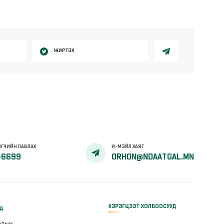
ЖИРГЭХ
ГЧИЙН ЛАВЛАХ
И-МЭЙЛ ХАЯГ
-6699
ORHON@NDAATGAL.MN
ХЭРЭГЦЭЭТ ХОЛБООСУУД
үд
алын