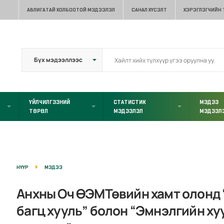
АВЛИГАТАЙ ХОЛБООТОЙ МЭДЭЭЛЭЛ
САНАЛ ХҮСЭЛТ
ХЭРЭГЛЭГЧИЙН
ҮЙЛЧИЛГЭЭНИЙ
СТАТИСТИК
МЭДЭЭ
ТӨРӨЛ
МЭДЭЭЛЭЛ
МЭДЭЭЛ
НҮҮР
МЭДЭЭ
Анхны Оч ӨЭМТөвийн хамт олонд
багц хууль” болон “Эмнэлгийн ху