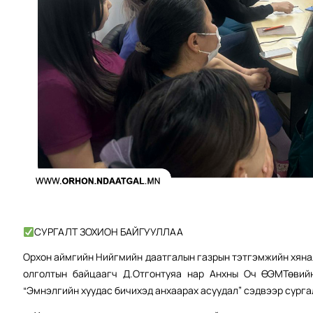
СУРГАЛТ ЗОХИОН БАЙГУУЛЛАА
Орхон аймгийн Нийгмийн даатгалын газрын тэтгэмжийн хяна
олголтын байцаагч Д.Отгонтуяа нар Анхны Оч ӨЭМТөвийн
“Эмнэлгийн хуудас бичихэд анхаарах асуудал” сэдвээр сурга