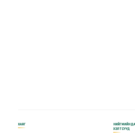
ХАЯГ
НИЙГМИЙН Д
ХЭЛТСҮҮД