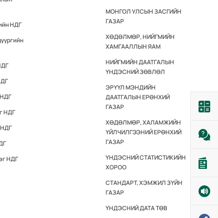
МОНГОЛ УЛСЫН ЗАСГИЙН
ГАЗАР
ийн НДГ
ХӨДӨЛМӨР, НИЙГМИЙН
дүүргийн
ХАМГААЛЛЫН ЯАМ
НИЙГМИЙН ДААТГАЛЫН
НДГ
ҮНДЭСНИЙ ЗӨВЛӨЛ
НДГ
ЭРҮҮЛ МЭНДИЙН
 НДГ
ДААТГАЛЫН ЕРӨНХИЙ
ГАЗАР
г НДГ
ХӨДӨЛМӨР, ХАЛАМЖИЙН
 НДГ
ҮЙЛЧИЛГЭЭНИЙ ЕРӨНХИЙ
ГАЗАР
ДГ
ҮНДЭСНИЙ СТАТИСТИКИЙН
эг НДГ
ХОРОО
СТАНДАРТ, ХЭМЖИЛ ЗҮЙН
ГАЗАР
ҮНДЭСНИЙ ДАТА ТӨВ