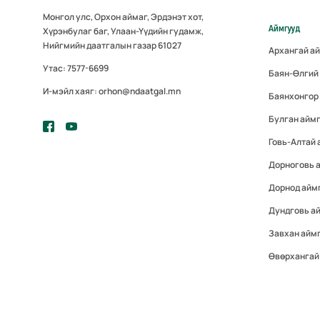
Монгол улс, Орхон аймаг, Эрдэнэт хот,
Аймгууд
Хүрэнбулаг баг, Улаан-Үүдийн гудамж,
Нийгмийн даатгалын газар 61027
Архангай а
Утас: 7577-6699
Баян-Өлгий
И-мэйл хаяг: orhon@ndaatgal.mn
Баянхонгор
Булган айм
Говь-Алтай 
Дорноговь 
Дорнод айм
Дундговь а
Завхан айм
Өвөрхангай