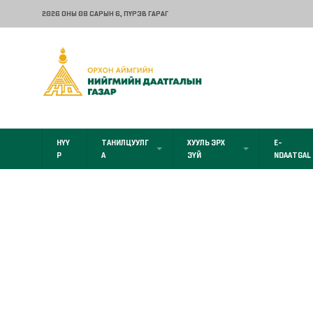
2026 ОНЫ 08 САРЫН 6
, ПҮРЭВ ГАРАГ
НҮҮ
ТАНИЛЦУУЛГ
ХУУЛЬ ЭРХ
E-
Р
А
ЗҮЙ
NDAATGAL