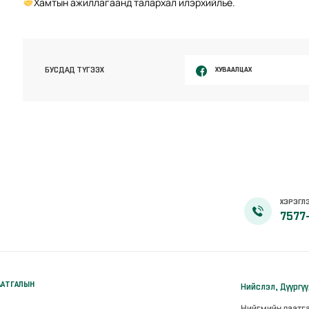
Хамтын ажиллагаанд талархал илэрхийлье.
ХУВААЛЦАХ
БУСДАД ТҮГЭЭХ
ХЭРЭГЛЭ
7577
ААТГАЛЫН
Нийслэл, Дүүргү
Нийгмийн даатг