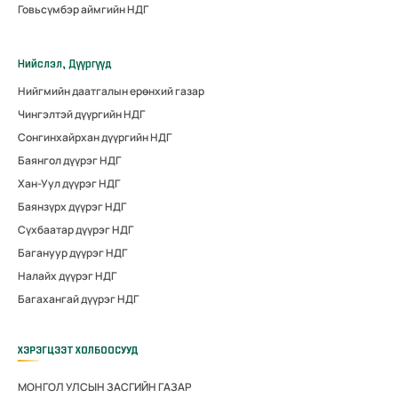
Говьсүмбэр аймгийн НДГ
Нийслэл, Дүүргүүд
Нийгмийн даатгалын ерөнхий газар
Чингэлтэй дүүргийн НДГ
Сонгинхайрхан дүүргийн НДГ
Баянгол дүүрэг НДГ
Хан-Уул дүүрэг НДГ
Баянзүрх дүүрэг НДГ
Сүхбаатар дүүрэг НДГ
Багануур дүүрэг НДГ
Налайх дүүрэг НДГ
Багахангай дүүрэг НДГ
ХЭРЭГЦЭЭТ ХОЛБООСУУД
МОНГОЛ УЛСЫН ЗАСГИЙН ГАЗАР