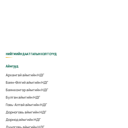
НИЙГМИЙН ДААТГАЛЫН ХЭЛТСҮҮД
Аймгууд
Архангай аймгийн НДГ
Баян-Өлгий аймгийн НДГ
Баянхонгор аймгийн НДГ
Булган аймгийн НДГ
Говь-Алтай аймгийн НДГ
Дорноговь аймгийн НДГ
Дорнод аймгийн НДГ
Дундговь аймгийн НДГ