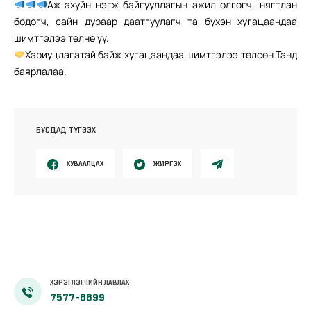
Аж ахуйн нэгж байгууллагын ажил олгогч, нягтлан
бодогч, сайн дураар даатгуулагч та бүхэн хугацаандаа
шимтгэлээ төлнө үү.
Хариуцлагатай байж хугацаандаа шимтгэлээ төлсөн Танд
баярлалаа.
БУСДАД ТҮГЭЭХ
ХУВААЛЦАХ
ЖИРГЭХ
ХЭРЭГЛЭГЧИЙН ЛАВЛАХ
7577-6699