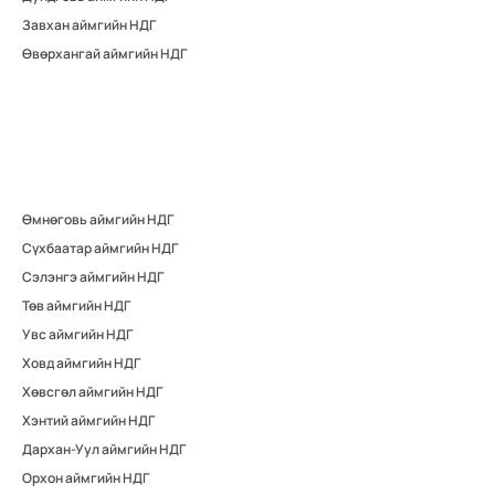
Завхан аймгийн НДГ
Өвөрхангай аймгийн НДГ
Өмнөговь аймгийн НДГ
Сүхбаатар аймгийн НДГ
Сэлэнгэ аймгийн НДГ
Төв аймгийн НДГ
Увс аймгийн НДГ
Ховд аймгийн НДГ
Хөвсгөл аймгийн НДГ
Хэнтий аймгийн НДГ
Дархан-Уул аймгийн НДГ
Орхон аймгийн НДГ