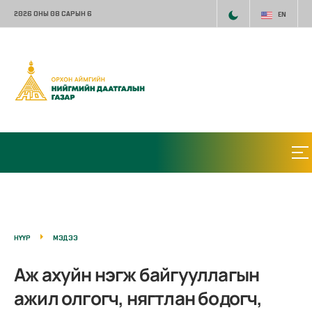
2026 ОНЫ 08 САРЫН 6
EN
НҮҮР
МЭДЭЭ
Аж ахуйн нэгж байгууллагын
ажил олгогч, нягтлан бодогч,