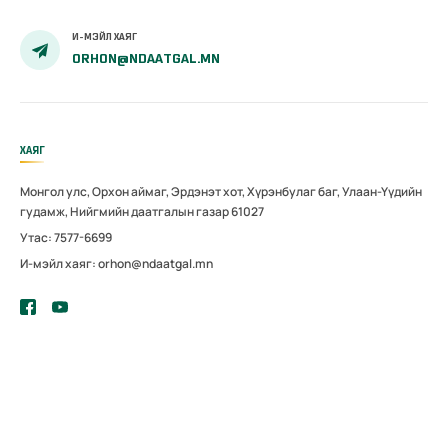
И-МЭЙЛ ХАЯГ
ORHON@NDAATGAL.MN
ХАЯГ
Монгол улс, Орхон аймаг, Эрдэнэт хот, Хүрэнбулаг баг, Улаан-Үүдийн
гудамж, Нийгмийн даатгалын газар 61027
Утас: 7577-6699
И-мэйл хаяг: orhon@ndaatgal.mn