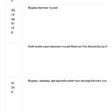
л
Журам батлах тухай
Ду
га
ар
А/
13
6
Нийгмийн хамгааллын тухай Монгол Улс болон Бүгд Най
Журам, заавар, өргөдлийн маягтын загвар батлах тухай
A/
24
6