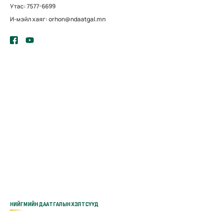
Утас: 7577-6699
И-мэйл хаяг: orhon@ndaatgal.mn
НИЙГМИЙН ДААТГАЛЫН ХЭЛТСҮҮД