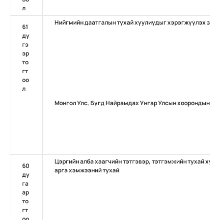
л
Нийгмийн даатгалын тухай хуулиудыг хэрэгжүүлэх зари
61
дү
гэ
эр
то
гт
оо
л
Монгол Улс, Бүгд Найрамдах Унгар Улсын хоорондын н
Цэргийн алба хаагчийн тэтгэвэр, тэтгэмжийн тухай хуу
60
арга хэмжээний тухай
ду
га
ар
то
гт
оо