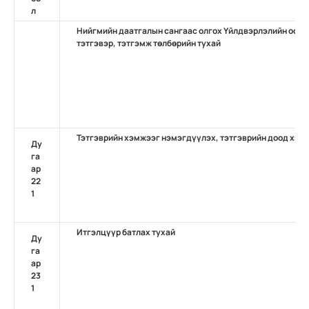
л
Нийгмийн даатгалын сангаас олгох Үйлдвэрлэлийн осол
тэтгэвэр, тэтгэмж төлбөрийн тухай
Тэтгэврийн хэмжээг нэмэгдүүлэх, тэтгэврийн доод хэмж
Ду
га
ар
22
1
Итгэлцүүр батлах тухай
Ду
га
ар
23
1