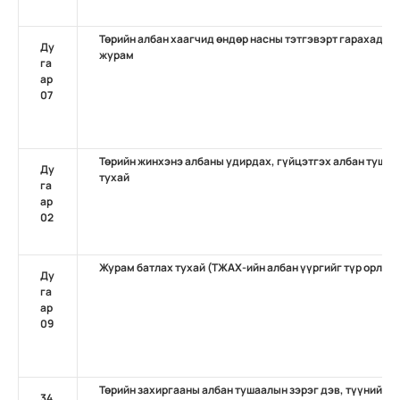
Төрийн албан хаагчид өндөр насны тэтгэвэрт гарахад нэ
Ду
журам
га
ар
07
Төрийн жинхэнэ албаны удирдах, гүйцэтгэх албан тушаа
Ду
тухай
га
ар
02
Журам батлах тухай (ТЖАХ-ийн албан үүргийг түр орлон
Ду
га
ар
09
Төрийн захиргааны албан тушаалын зэрэг дэв, түүний н
34