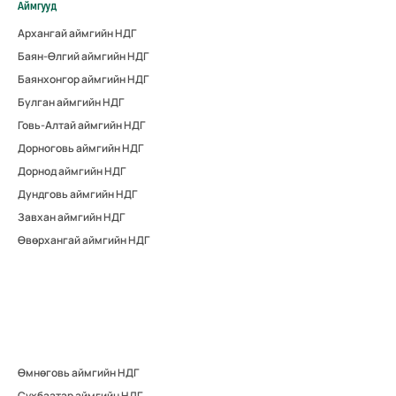
Аймгууд
Архангай аймгийн НДГ
Баян-Өлгий аймгийн НДГ
Баянхонгор аймгийн НДГ
Булган аймгийн НДГ
Говь-Алтай аймгийн НДГ
Дорноговь аймгийн НДГ
Дорнод аймгийн НДГ
Дундговь аймгийн НДГ
Завхан аймгийн НДГ
Өвөрхангай аймгийн НДГ
Өмнөговь аймгийн НДГ
Сүхбаатар аймгийн НДГ