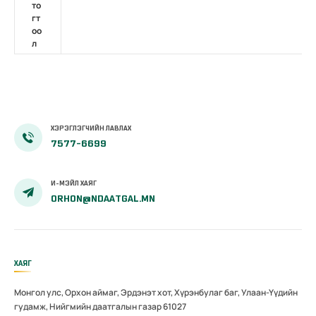
то
гт
оо
л
ХЭРЭГЛЭГЧИЙН ЛАВЛАХ
7577-6699
И-МЭЙЛ ХАЯГ
ORHON@NDAATGAL.MN
ХАЯГ
Монгол улс, Орхон аймаг, Эрдэнэт хот, Хүрэнбулаг баг, Улаан-Үүдийн
гудамж, Нийгмийн даатгалын газар 61027