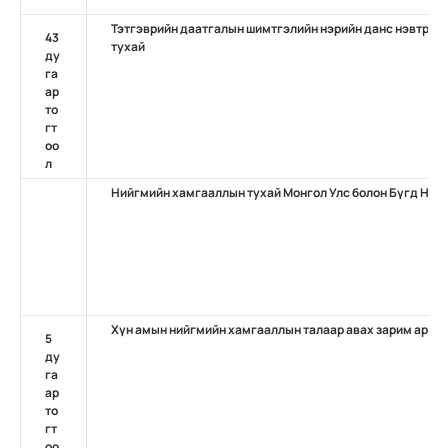
Тэтгэврийн даатгалын шимтгэлийн нэрийн данс нэвтрүүл
43
тухай
ду
га
ар
то
гт
оо
л
Нийгмийн хамгааллын тухай Монгол Улс болон Бүгд На
Хүн амын нийгмийн хамгааллын талаар авах зарим арга
5
ду
га
ар
то
гт
оо