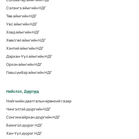
Сэлэнгэ аймгийн НДГ
Төв аймгийн НДГ
Увс аймгийн НДГ
Ховд аймгийн НДГ
Хөвсгөл аймгийн НДГ
Хэнтий аймгийн НДГ
Дархан-Уул аймгийн НДГ
Орхон аймгийн НДГ
Говьсүмбэр аймгийн НДГ
Нийслэл, Дүүргүүд
Нийгмийн даатгалын ерөнхий газар
Чингэлтэй дүүргийн НДГ
Сонгинхайрхан дүүргийн НДГ
Баянгол дүүрэг НДГ
Хан-Уул дүүрэг НДГ