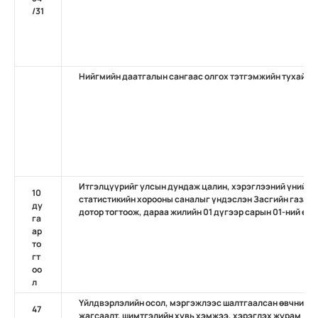
/31
Нийгмийн даатгалын сангаас олгох тэтгэмжийн тухай
Итгэлцүүрийг улсын дундаж цалин, хэрэглээний үнийн 
10
статистикийн хорооны саналыг үндэслэн Засгийн газар 
ду
дотор тогтоож, дараа жилийн 01 дүгээр сарын 01-ний өд
га
ар
то
гт
оо
л
Үйлдвэрлэлийн осол, мэргэжлээс шалтгаалсан өвчний д
47
жагсаалт, шимтгэлийн хувь хэмжээ, хэрэглэх журам