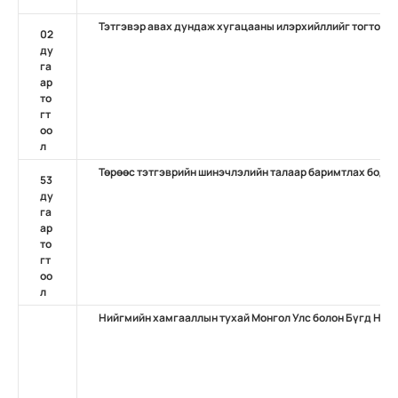
Тэтгэвэр авах дундаж хугацааны илэрхийллийг тогтоох 
02
ду
га
ар
то
гт
оо
л
Төрөөс тэтгэврийн шинэчлэлийн талаар баримтлах бодло
53
ду
га
ар
то
гт
оо
л
Нийгмийн хамгааллын тухай Монгол Улс болон Бүгд Най