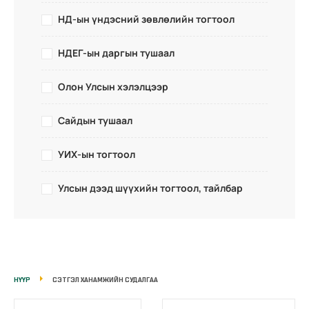
НД-ын үндэсний зөвлөлийн тогтоол
НДЕГ-ын даргын тушаал
Олон Улсын хэлэлцээр
Сайдын тушаал
УИХ-ын тогтоол
Улсын дээд шүүхийн тогтоол, тайлбар
НҮҮР
СЭТГЭЛ ХАНАМЖИЙН СУДАЛГАА