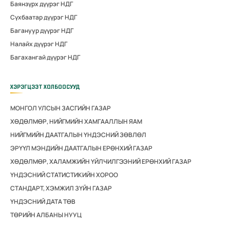
Баянзүрх дүүрэг НДГ
Сүхбаатар дүүрэг НДГ
Багануур дүүрэг НДГ
Налайх дүүрэг НДГ
Багахангай дүүрэг НДГ
ХЭРЭГЦЭЭТ ХОЛБООСУУД
МОНГОЛ УЛСЫН ЗАСГИЙН ГАЗАР
ХӨДӨЛМӨР, НИЙГМИЙН ХАМГААЛЛЫН ЯАМ
НИЙГМИЙН ДААТГАЛЫН ҮНДЭСНИЙ ЗӨВЛӨЛ
ЭРҮҮЛ МЭНДИЙН ДААТГАЛЫН ЕРӨНХИЙ ГАЗАР
ХӨДӨЛМӨР, ХАЛАМЖИЙН ҮЙЛЧИЛГЭЭНИЙ ЕРӨНХИЙ ГАЗАР
ҮНДЭСНИЙ СТАТИСТИКИЙН ХОРОО
СТАНДАРТ, ХЭМЖИЛ ЗҮЙН ГАЗАР
ҮНДЭСНИЙ ДАТА ТӨВ
ТӨРИЙН АЛБАНЫ НУУЦ