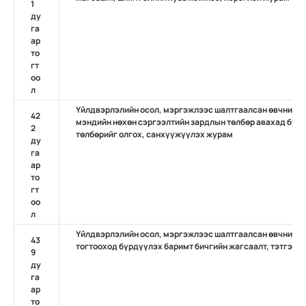
1
ду
га
ар
то
гт
оо
л
Үйлдвэрлэлийн осол, мэргэжлээс шалтгаалсан өвчний д
42
мэндийн нөхөн сэргээлтийн зардлын төлбөр авахад бүрд
2
төлбөрийг олгох, санхүүжүүлэх журам
ду
га
ар
то
гт
оо
л
Үйлдвэрлэлийн осол, мэргэжлээс шалтгаалсан өвчний да
43
тогтооход бүрдүүлэх баримт бичгийн жагсаалт, тэтгэвэр
9
ду
га
ар
то