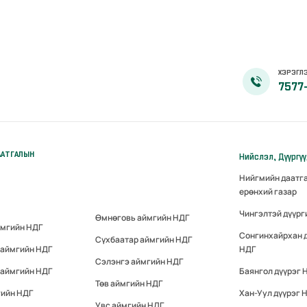
ХЭРЭГЛЭ
7577
ААТГАЛЫН
Нийслэл, Дүүргү
Нийгмийн даатг
ерөнхий газар
Чингэлтэй дүүрг
Өмнөговь аймгийн НДГ
ймгийн НДГ
Сонгинхайрхан 
Сүхбаатар аймгийн НДГ
 аймгийн НДГ
НДГ
Сэлэнгэ аймгийн НДГ
 аймгийн НДГ
Баянгол дүүрэг 
Төв аймгийн НДГ
гийн НДГ
Хан-Уул дүүрэг 
Увс аймгийн НДГ