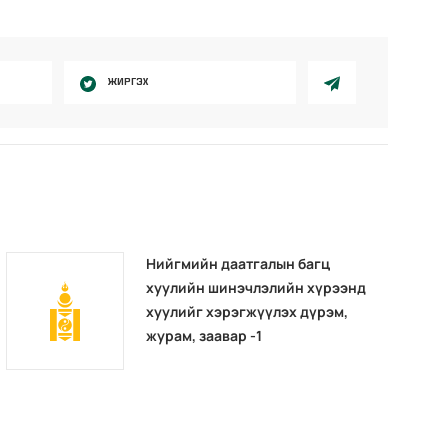
ЖИРГЭХ
Нийгмийн даатгалын багц
хуулийн шинэчлэлийн хүрээнд
хуулийг хэрэгжүүлэх дүрэм,
журам, заавар -1