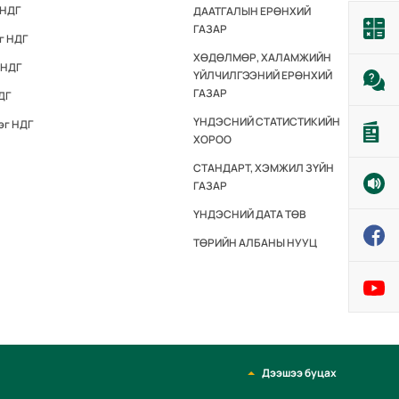
 НДГ
ДААТГАЛЫН ЕРӨНХИЙ
ГАЗАР
г НДГ
ХӨДӨЛМӨР, ХАЛАМЖИЙН
 НДГ
ҮЙЛЧИЛГЭЭНИЙ ЕРӨНХИЙ
ГАЗАР
ДГ
ҮНДЭСНИЙ СТАТИСТИКИЙН
эг НДГ
ХОРОО
СТАНДАРТ, ХЭМЖИЛ ЗҮЙН
ГАЗАР
ҮНДЭСНИЙ ДАТА ТӨВ
ТӨРИЙН АЛБАНЫ НУУЦ
Дээшээ буцах