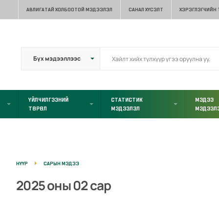
АВЛИГАТАЙ ХОЛБООТОЙ МЭДЭЭЛЭЛ
САНАЛ ХҮСЭЛТ
ХЭРЭГЛЭГЧИЙН
ҮЙЛЧИЛГЭЭНИЙ
СТАТИСТИК
МЭДЭЭ
ТӨРӨЛ
МЭДЭЭЛЭЛ
МЭДЭЭЛ
НҮҮР
САРЫН МЭДЭЭ
2025 оны 02 сар