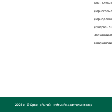
Говь-Алтай 
Дорноговь 
Дорнод айм
Дундговь а
Завхан айм
Өвөрхангай
2026 он © Орхон аймгийн нийгмийн даатгалын газар