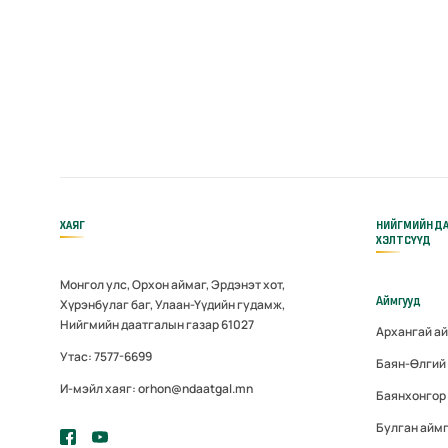
ХАЯГ
НИЙГМИЙН Д
ХЭЛТСҮҮД
Монгол улс, Орхон аймаг, Эрдэнэт хот,
Аймгууд
Хүрэнбулаг баг, Улаан-Үүдийн гудамж,
Нийгмийн даатгалын газар 61027
Архангай а
Утас: 7577-6699
Баян-Өлгий
И-мэйл хаяг: orhon@ndaatgal.mn
Баянхонгор
Булган айм