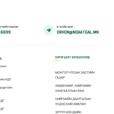
ГЧИЙН ЛАВЛАХ
И-МЭЙЛ ХАЯГ
-6699
ORHON@NDAATGAL.MN
ХЭРЭГЦЭЭТ ХОЛБООСУУД
үд
алын
МОНГОЛ УЛСЫН ЗАСГИЙН
ГАЗАР
ийн НДГ
ХӨДӨЛМӨР, НИЙГМИЙН
дүүргийн
ХАМГААЛЛЫН ЯАМ
НИЙГМИЙН ДААТГАЛЫН
НДГ
ҮНДЭСНИЙ ЗӨВЛӨЛ
НДГ
ЭРҮҮЛ МЭНДИЙН