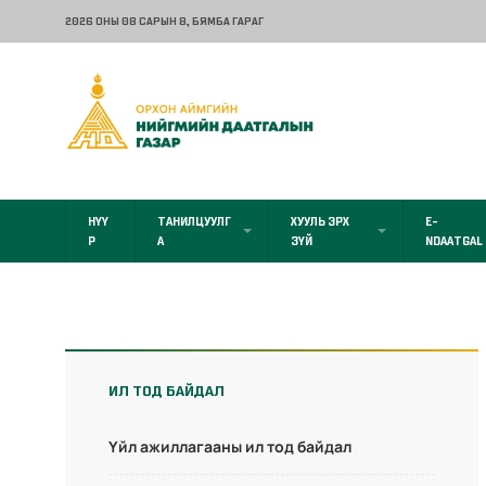
2026 ОНЫ 08 САРЫН 8
, БЯМБА ГАРАГ
НҮҮ
ТАНИЛЦУУЛГ
ХУУЛЬ ЭРХ
E-
Р
А
ЗҮЙ
NDAATGAL
ИЛ ТОД БАЙДАЛ
Үйл ажиллагааны ил тод байдал