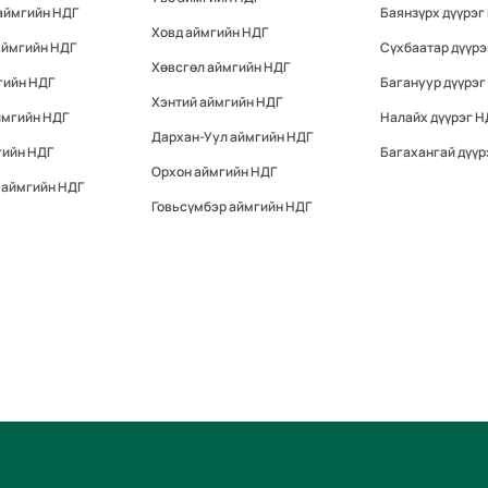
аймгийн НДГ
Баянзүрх дүүрэг
Ховд аймгийн НДГ
аймгийн НДГ
Сүхбаатар дүүрэ
Хөвсгөл аймгийн НДГ
гийн НДГ
Багануур дүүрэг
Хэнтий аймгийн НДГ
ймгийн НДГ
Налайх дүүрэг Н
Дархан-Уул аймгийн НДГ
гийн НДГ
Багахангай дүүр
Орхон аймгийн НДГ
 аймгийн НДГ
Говьсүмбэр аймгийн НДГ