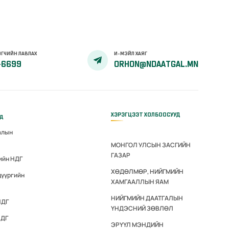
ГЧИЙН ЛАВЛАХ
И-МЭЙЛ ХАЯГ
-6699
ORHON@NDAATGAL.MN
ХЭРЭГЦЭЭТ ХОЛБООСУУД
үд
алын
МОНГОЛ УЛСЫН ЗАСГИЙН
ГАЗАР
ийн НДГ
ХӨДӨЛМӨР, НИЙГМИЙН
дүүргийн
ХАМГААЛЛЫН ЯАМ
НИЙГМИЙН ДААТГАЛЫН
НДГ
ҮНДЭСНИЙ ЗӨВЛӨЛ
НДГ
ЭРҮҮЛ МЭНДИЙН