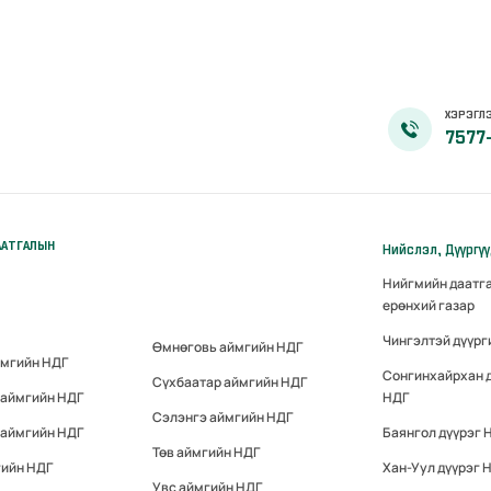
ХЭРЭГЛЭ
7577
ААТГАЛЫН
Нийслэл, Дүүргү
Нийгмийн даатг
ерөнхий газар
Чингэлтэй дүүрг
Өмнөговь аймгийн НДГ
ймгийн НДГ
Сонгинхайрхан 
Сүхбаатар аймгийн НДГ
 аймгийн НДГ
НДГ
Сэлэнгэ аймгийн НДГ
 аймгийн НДГ
Баянгол дүүрэг 
Төв аймгийн НДГ
гийн НДГ
Хан-Уул дүүрэг 
Увс аймгийн НДГ