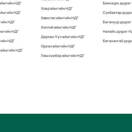
аймгийн НДГ
Баянзүрх дүүрэг
Ховд аймгийн НДГ
аймгийн НДГ
Сүхбаатар дүүрэ
Хөвсгөл аймгийн НДГ
гийн НДГ
Багануур дүүрэг
Хэнтий аймгийн НДГ
ймгийн НДГ
Налайх дүүрэг Н
Дархан-Уул аймгийн НДГ
гийн НДГ
Багахангай дүүр
Орхон аймгийн НДГ
 аймгийн НДГ
Говьсүмбэр аймгийн НДГ