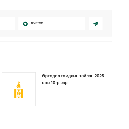
ЖИРГЭХ
Өргөдөл гомдлын тайлан 2025
оны 10-р сар