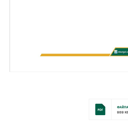
ФАЙЛА
909 K