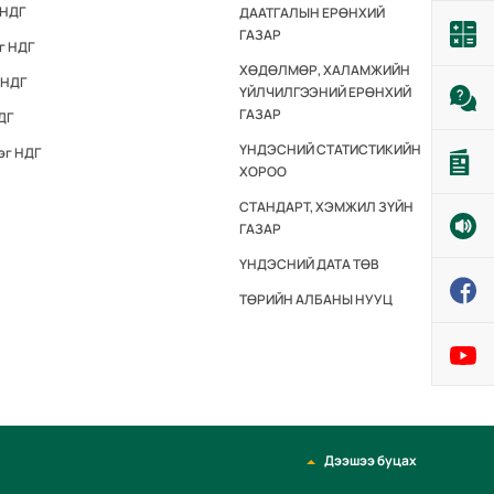
 НДГ
ДААТГАЛЫН ЕРӨНХИЙ
ГАЗАР
г НДГ
ХӨДӨЛМӨР, ХАЛАМЖИЙН
 НДГ
ҮЙЛЧИЛГЭЭНИЙ ЕРӨНХИЙ
ГАЗАР
ДГ
ҮНДЭСНИЙ СТАТИСТИКИЙН
эг НДГ
ХОРОО
СТАНДАРТ, ХЭМЖИЛ ЗҮЙН
ГАЗАР
ҮНДЭСНИЙ ДАТА ТӨВ
ТӨРИЙН АЛБАНЫ НУУЦ
Дээшээ буцах