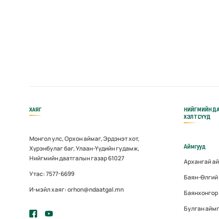
ХАЯГ
НИЙГМИЙН Д
ХЭЛТСҮҮД
Монгол улс, Орхон аймаг, Эрдэнэт хот,
Аймгууд
Хүрэнбулаг баг, Улаан-Үүдийн гудамж,
Нийгмийн даатгалын газар 61027
Архангай а
Утас: 7577-6699
Баян-Өлгий
И-мэйл хаяг: orhon@ndaatgal.mn
Баянхонгор
Булган айм