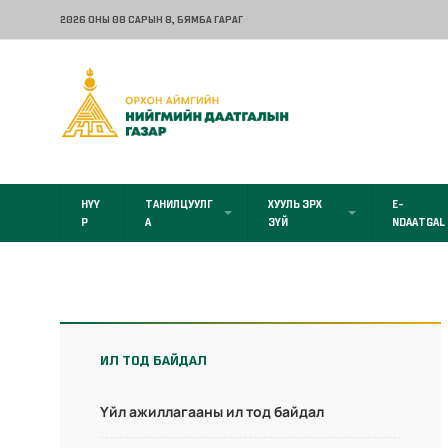
2026 ОНЫ 08 САРЫН 8
, БЯМБА ГАРАГ
НҮҮ
ТАНИЛЦУУЛГ
ХУУЛЬ ЭРХ
E-
Р
А
ЗҮЙ
NDAATGAL
ИЛ ТОД БАЙДАЛ
Үйл ажиллагааны ил тод байдал