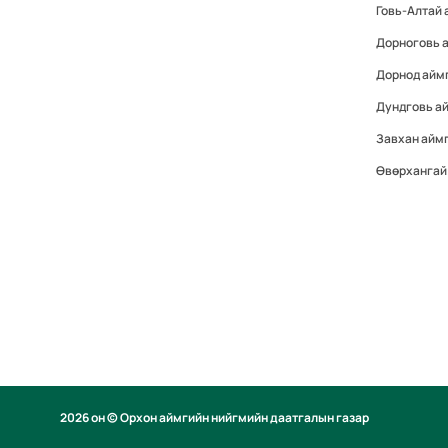
Говь-Алтай 
Дорноговь 
Дорнод айм
Дундговь а
Завхан айм
Өвөрхангай
2026 он © Орхон аймгийн нийгмийн даатгалын газар