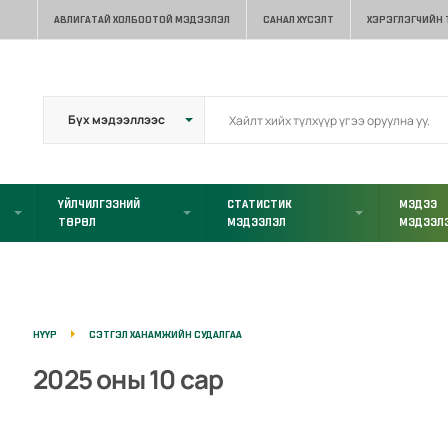
АВЛИГАТАЙ ХОЛБООТОЙ МЭДЭЭЛЭЛ
САНАЛ ХҮСЭЛТ
ХЭРЭГЛЭГЧИЙН
ҮЙЛЧИЛГЭЭНИЙ
СТАТИСТИК
МЭДЭЭ
ТӨРӨЛ
МЭДЭЭЛЭЛ
МЭДЭЭЛ
НҮҮР
СЭТГЭЛ ХАНАМЖИЙН СУДАЛГАА
2025 оны 10 сар