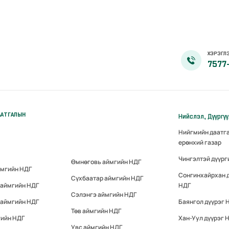
ХЭРЭГЛЭ
7577
ААТГАЛЫН
Нийслэл, Дүүргү
Нийгмийн даатг
ерөнхий газар
Чингэлтэй дүүрг
Өмнөговь аймгийн НДГ
ймгийн НДГ
Сонгинхайрхан 
Сүхбаатар аймгийн НДГ
 аймгийн НДГ
НДГ
Сэлэнгэ аймгийн НДГ
 аймгийн НДГ
Баянгол дүүрэг 
Төв аймгийн НДГ
гийн НДГ
Хан-Уул дүүрэг 
Увс аймгийн НДГ