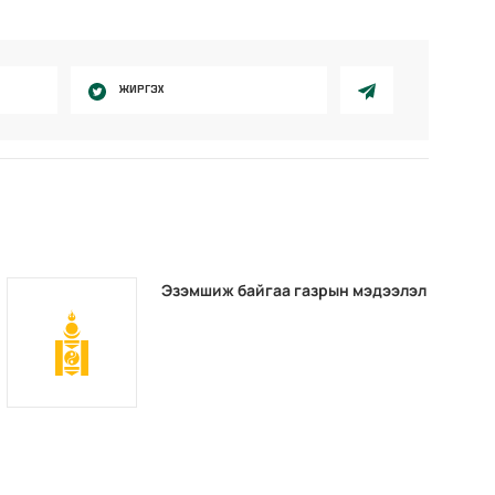
ЖИРГЭХ
Эзэмшиж байгаа газрын мэдээлэл