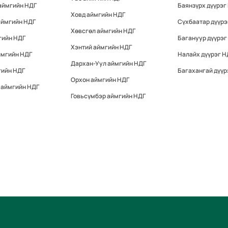
аймгийн НДГ
Баянзүрх дүүрэг
Ховд аймгийн НДГ
аймгийн НДГ
Сүхбаатар дүүрэ
Хөвсгөл аймгийн НДГ
гийн НДГ
Багануур дүүрэг
Хэнтий аймгийн НДГ
ймгийн НДГ
Налайх дүүрэг Н
Дархан-Уул аймгийн НДГ
гийн НДГ
Багахангай дүүр
Орхон аймгийн НДГ
 аймгийн НДГ
Говьсүмбэр аймгийн НДГ