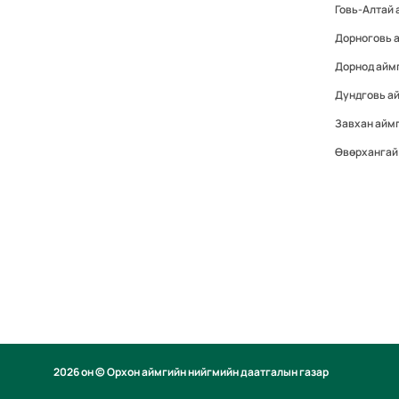
Говь-Алтай 
Дорноговь 
Дорнод айм
Дундговь а
Завхан айм
Өвөрхангай
2026 он © Орхон аймгийн нийгмийн даатгалын газар