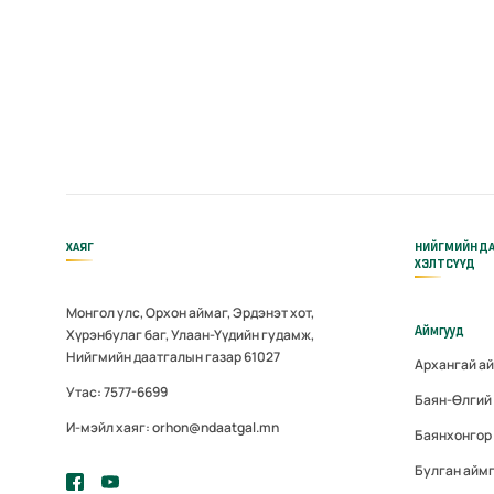
ХАЯГ
НИЙГМИЙН Д
ХЭЛТСҮҮД
Монгол улс, Орхон аймаг, Эрдэнэт хот,
Аймгууд
Хүрэнбулаг баг, Улаан-Үүдийн гудамж,
Нийгмийн даатгалын газар 61027
Архангай а
Утас: 7577-6699
Баян-Өлгий
И-мэйл хаяг: orhon@ndaatgal.mn
Баянхонгор
Булган айм