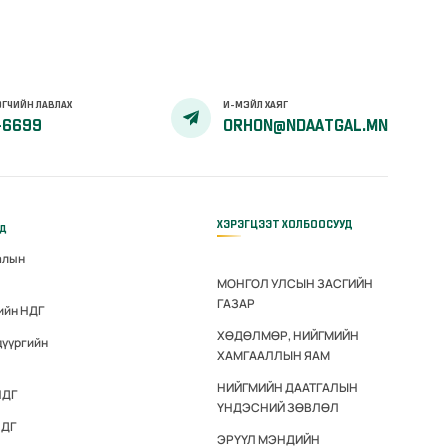
ГЧИЙН ЛАВЛАХ
И-МЭЙЛ ХАЯГ
-6699
ORHON@NDAATGAL.MN
ХЭРЭГЦЭЭТ ХОЛБООСУУД
үд
алын
МОНГОЛ УЛСЫН ЗАСГИЙН
ГАЗАР
ийн НДГ
ХӨДӨЛМӨР, НИЙГМИЙН
дүүргийн
ХАМГААЛЛЫН ЯАМ
НИЙГМИЙН ДААТГАЛЫН
НДГ
ҮНДЭСНИЙ ЗӨВЛӨЛ
НДГ
ЭРҮҮЛ МЭНДИЙН