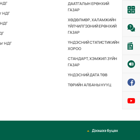
 НДГ
ДААТГАЛЫН ЕРӨНХИЙ
ГАЗАР
г НДГ
ХӨДӨЛМӨР, ХАЛАМЖИЙН
 НДГ
ҮЙЛЧИЛГЭЭНИЙ ЕРӨНХИЙ
ГАЗАР
ДГ
ҮНДЭСНИЙ СТАТИСТИКИЙН
эг НДГ
ХОРОО
СТАНДАРТ, ХЭМЖИЛ ЗҮЙН
ГАЗАР
ҮНДЭСНИЙ ДАТА ТӨВ
ТӨРИЙН АЛБАНЫ НУУЦ
Дээшээ буцах