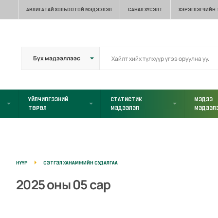
АВЛИГАТАЙ ХОЛБООТОЙ МЭДЭЭЛЭЛ
САНАЛ ХҮСЭЛТ
ХЭРЭГЛЭГЧИЙН
ҮЙЛЧИЛГЭЭНИЙ
СТАТИСТИК
МЭДЭЭ
ТӨРӨЛ
МЭДЭЭЛЭЛ
МЭДЭЭЛ
НҮҮР
СЭТГЭЛ ХАНАМЖИЙН СУДАЛГАА
2025 оны 05 сар