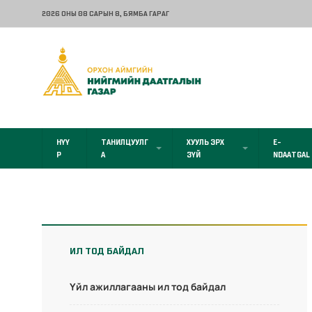
2026 ОНЫ 08 САРЫН 8
, БЯМБА ГАРАГ
НҮҮ
ТАНИЛЦУУЛГ
ХУУЛЬ ЭРХ
E-
Р
А
ЗҮЙ
NDAATGAL
ИЛ ТОД БАЙДАЛ
Үйл ажиллагааны ил тод байдал