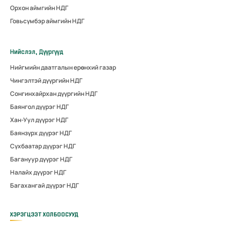
Орхон аймгийн НДГ
Говьсүмбэр аймгийн НДГ
Нийслэл, Дүүргүүд
Нийгмийн даатгалын ерөнхий газар
Чингэлтэй дүүргийн НДГ
Сонгинхайрхан дүүргийн НДГ
Баянгол дүүрэг НДГ
Хан-Уул дүүрэг НДГ
Баянзүрх дүүрэг НДГ
Сүхбаатар дүүрэг НДГ
Багануур дүүрэг НДГ
Налайх дүүрэг НДГ
Багахангай дүүрэг НДГ
ХЭРЭГЦЭЭТ ХОЛБООСУУД