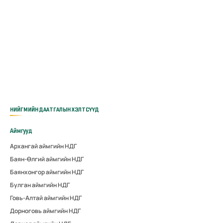
НИЙГМИЙН ДААТГАЛЫН ХЭЛТСҮҮД
Аймгууд
Архангай аймгийн НДГ
Баян-Өлгий аймгийн НДГ
Баянхонгор аймгийн НДГ
Булган аймгийн НДГ
Говь-Алтай аймгийн НДГ
Дорноговь аймгийн НДГ