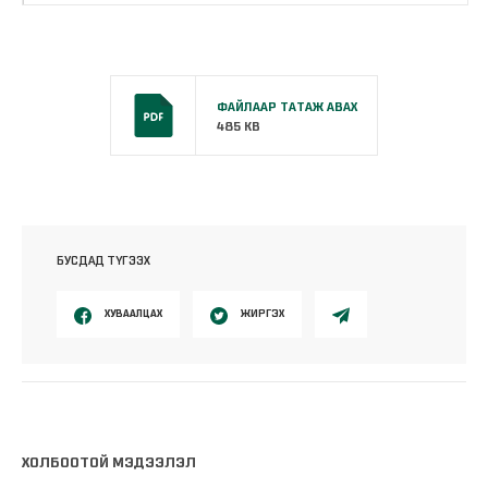
ФАЙЛААР ТАТАЖ АВАХ
485 KB
БУСДАД ТҮГЭЭХ
ХУВААЛЦАХ
ЖИРГЭХ
ХОЛБООТОЙ МЭДЭЭЛЭЛ