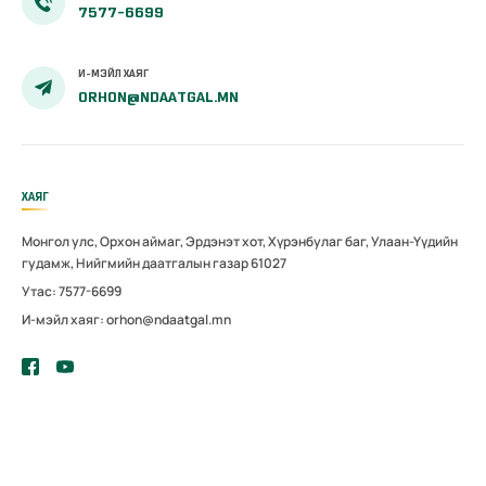
7577-6699
И-МЭЙЛ ХАЯГ
ORHON@NDAATGAL.MN
ХАЯГ
Монгол улс, Орхон аймаг, Эрдэнэт хот, Хүрэнбулаг баг, Улаан-Үүдийн
гудамж, Нийгмийн даатгалын газар 61027
Утас: 7577-6699
И-мэйл хаяг: orhon@ndaatgal.mn