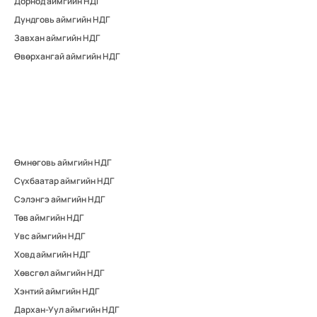
Дорнод аймгийн НДГ
Дундговь аймгийн НДГ
Завхан аймгийн НДГ
Өвөрхангай аймгийн НДГ
Өмнөговь аймгийн НДГ
Сүхбаатар аймгийн НДГ
Сэлэнгэ аймгийн НДГ
Төв аймгийн НДГ
Увс аймгийн НДГ
Ховд аймгийн НДГ
Хөвсгөл аймгийн НДГ
Хэнтий аймгийн НДГ
Дархан-Уул аймгийн НДГ