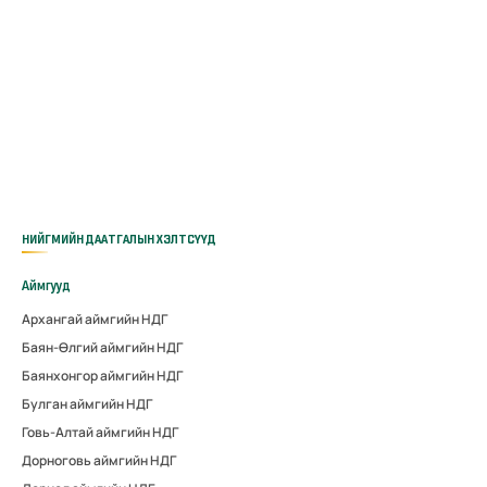
НИЙГМИЙН ДААТГАЛЫН ХЭЛТСҮҮД
Аймгууд
Архангай аймгийн НДГ
Баян-Өлгий аймгийн НДГ
Баянхонгор аймгийн НДГ
Булган аймгийн НДГ
Говь-Алтай аймгийн НДГ
Дорноговь аймгийн НДГ