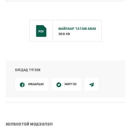
ФАЙЛААР ТАТАЖ АВАХ
368 KB
БУСДАД ТҮГЭЭХ
ХУВААЛЦАХ
ЖИРГЭХ
ХОЛБООТОЙ МЭДЭЭЛЭЛ