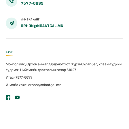
7577-6699
И-МЭЙЛ ХАЯГ
ORHON@NDAATGAL.MN
ХАЯГ
Монгол улс, Орхон аймаг, Эрдэнэт хот, Хүрэнбулаг баг, Улаан-Үүдийн
гудамж, Нийгмийн даатгалын газар 61027
Утас: 7577-6699
И-мэйл хаяг: orhon@ndaatgal.mn