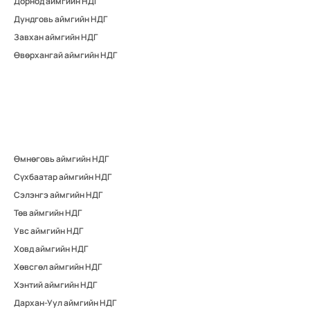
Дорнод аймгийн НДГ
Дундговь аймгийн НДГ
Завхан аймгийн НДГ
Өвөрхангай аймгийн НДГ
Өмнөговь аймгийн НДГ
Сүхбаатар аймгийн НДГ
Сэлэнгэ аймгийн НДГ
Төв аймгийн НДГ
Увс аймгийн НДГ
Ховд аймгийн НДГ
Хөвсгөл аймгийн НДГ
Хэнтий аймгийн НДГ
Дархан-Уул аймгийн НДГ