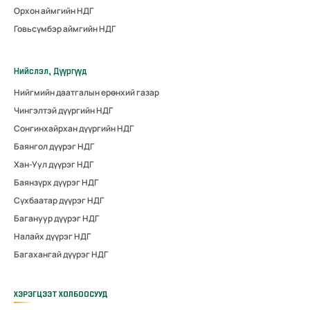
Орхон аймгийн НДГ
Говьсүмбэр аймгийн НДГ
Нийслэл, Дүүргүүд
Нийгмийн даатгалын ерөнхий газар
Чингэлтэй дүүргийн НДГ
Сонгинхайрхан дүүргийн НДГ
Баянгол дүүрэг НДГ
Хан-Уул дүүрэг НДГ
Баянзүрх дүүрэг НДГ
Сүхбаатар дүүрэг НДГ
Багануур дүүрэг НДГ
Налайх дүүрэг НДГ
Багахангай дүүрэг НДГ
ХЭРЭГЦЭЭТ ХОЛБООСУУД