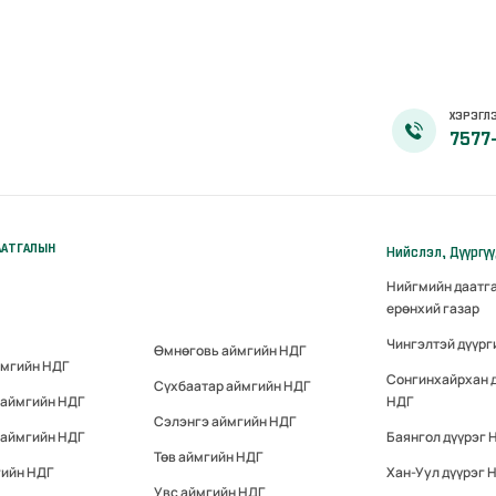
ХЭРЭГЛЭ
7577
ААТГАЛЫН
Нийслэл, Дүүргү
Нийгмийн даатг
ерөнхий газар
Чингэлтэй дүүрг
Өмнөговь аймгийн НДГ
ймгийн НДГ
Сонгинхайрхан 
Сүхбаатар аймгийн НДГ
 аймгийн НДГ
НДГ
Сэлэнгэ аймгийн НДГ
 аймгийн НДГ
Баянгол дүүрэг 
Төв аймгийн НДГ
гийн НДГ
Хан-Уул дүүрэг 
Увс аймгийн НДГ