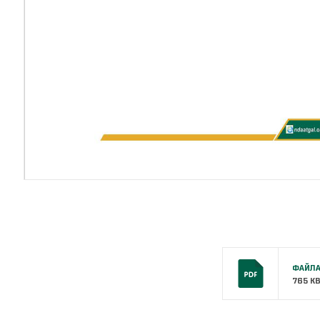
ФАЙЛА
765 K