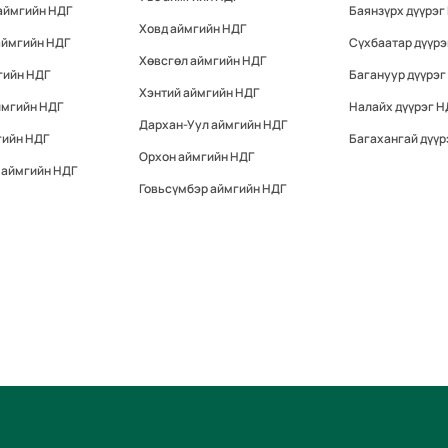
аймгийн НДГ
Баянзүрх дүүрэг
Ховд аймгийн НДГ
аймгийн НДГ
Сүхбаатар дүүрэ
Хөвсгөл аймгийн НДГ
гийн НДГ
Багануур дүүрэг
Хэнтий аймгийн НДГ
ймгийн НДГ
Налайх дүүрэг Н
Дархан-Уул аймгийн НДГ
гийн НДГ
Багахангай дүүр
Орхон аймгийн НДГ
 аймгийн НДГ
Говьсүмбэр аймгийн НДГ