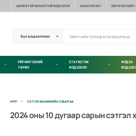
АВЛИГАТАЙ ХОЛБООТОЙ МЭДЭЭЛЭЛ
САНАЛ ХҮСЭЛТ
ХЭРЭГЛЭГЧИЙН
ҮЙЛЧИЛГЭЭНИЙ
СТАТИСТИК
МЭДЭЭ
ТӨРӨЛ
МЭДЭЭЛЭЛ
МЭДЭЭЛ
НҮҮР
СЭТГЭЛ ХАНАМЖИЙН СУДАЛГАА
2024 оны 10 дугаар сарын сэтгэл