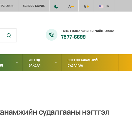
 ТУСЛАМЖ
ХОЛБОО БАРИХ
EN
ТАНД ТУСЛАХ ХЭРЭГЛЭГЧИЙН ЛАВЛАХ
7577-6699
ИЛ ТОД
СЭТГЭЛ ХАНАМЖИЙН
ЭЛ
БАЙДАЛ
СУДАЛГАА
 ханамжийн судалгааны нэгтгэл