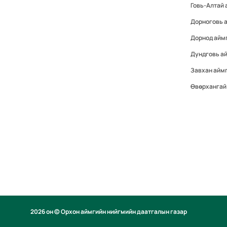
Говь-Алтай 
Дорноговь 
Дорнод айм
Дундговь а
Завхан айм
Өвөрхангай
2026 он © Орхон аймгийн нийгмийн даатгалын газар