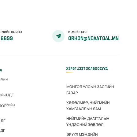
ГЧИЙН ЛАВЛАХ
И-МЭЙЛ ХАЯГ
-6699
ORHON@NDAATGAL.MN
ХЭРЭГЦЭЭТ ХОЛБООСУУД
үд
алын
МОНГОЛ УЛСЫН ЗАСГИЙН
ГАЗАР
ийн НДГ
ХӨДӨЛМӨР, НИЙГМИЙН
дүүргийн
ХАМГААЛЛЫН ЯАМ
НИЙГМИЙН ДААТГАЛЫН
НДГ
ҮНДЭСНИЙ ЗӨВЛӨЛ
НДГ
ЭРҮҮЛ МЭНДИЙН