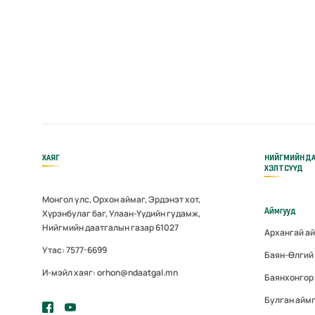
ХАЯГ
НИЙГМИЙН Д
ХЭЛТСҮҮД
Монгол улс, Орхон аймаг, Эрдэнэт хот,
Аймгууд
Хүрэнбулаг баг, Улаан-Үүдийн гудамж,
Нийгмийн даатгалын газар 61027
Архангай а
Утас: 7577-6699
Баян-Өлгий
И-мэйл хаяг: orhon@ndaatgal.mn
Баянхонгор
Булган айм