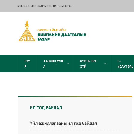
2026 ОНЫ 08 САРЫН 6
, ПҮРЭВ ГАРАГ
НҮҮ
ТАНИЛЦУУЛГ
ХУУЛЬ ЭРХ
E-
Р
А
ЗҮЙ
NDAATGAL
ИЛ ТОД БАЙДАЛ
Үйл ажиллагааны ил тод байдал