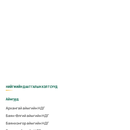
НИЙГМИЙН ДААТГАЛЫН ХЭЛТСҮҮД
Аймгууд
Архангай аймгийн НДГ
Баян-Өлгий аймгийн НДГ
Баянхонгор аймгийн НДГ