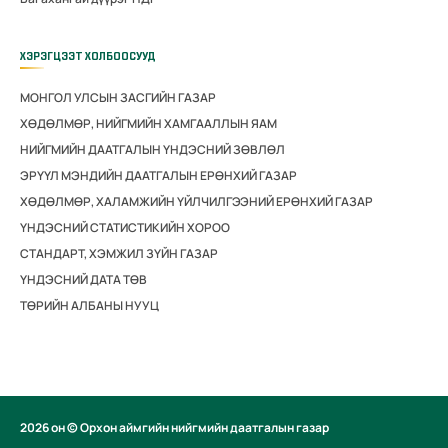
ХЭРЭГЦЭЭТ ХОЛБООСУУД
МОНГОЛ УЛСЫН ЗАСГИЙН ГАЗАР
ХӨДӨЛМӨР, НИЙГМИЙН ХАМГААЛЛЫН ЯАМ
НИЙГМИЙН ДААТГАЛЫН ҮНДЭСНИЙ ЗӨВЛӨЛ
ЭРҮҮЛ МЭНДИЙН ДААТГАЛЫН ЕРӨНХИЙ ГАЗАР
ХӨДӨЛМӨР, ХАЛАМЖИЙН ҮЙЛЧИЛГЭЭНИЙ ЕРӨНХИЙ ГАЗАР
ҮНДЭСНИЙ СТАТИСТИКИЙН ХОРОО
СТАНДАРТ, ХЭМЖИЛ ЗҮЙН ГАЗАР
ҮНДЭСНИЙ ДАТА ТӨВ
ТӨРИЙН АЛБАНЫ НУУЦ
2026 он © Орхон аймгийн нийгмийн даатгалын газар