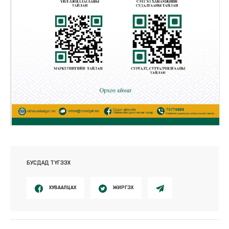
БУСДАД ТҮГЭЭХ
ХУВААЛЦАХ
ЖИРГЭХ