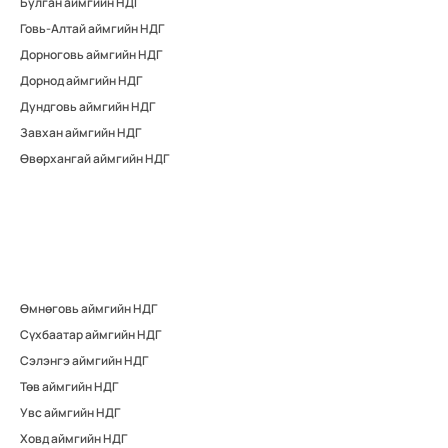
Булган аймгийн НДГ
Говь-Алтай аймгийн НДГ
Дорноговь аймгийн НДГ
Дорнод аймгийн НДГ
Дундговь аймгийн НДГ
Завхан аймгийн НДГ
Өвөрхангай аймгийн НДГ
Өмнөговь аймгийн НДГ
Сүхбаатар аймгийн НДГ
Сэлэнгэ аймгийн НДГ
Төв аймгийн НДГ
Увс аймгийн НДГ
Ховд аймгийн НДГ