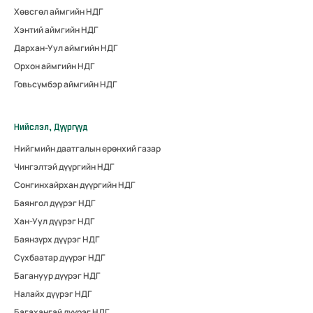
Хөвсгөл аймгийн НДГ
Хэнтий аймгийн НДГ
Дархан-Уул аймгийн НДГ
Орхон аймгийн НДГ
Говьсүмбэр аймгийн НДГ
Нийслэл, Дүүргүүд
Нийгмийн даатгалын ерөнхий газар
Чингэлтэй дүүргийн НДГ
Сонгинхайрхан дүүргийн НДГ
Баянгол дүүрэг НДГ
Хан-Уул дүүрэг НДГ
Баянзүрх дүүрэг НДГ
Сүхбаатар дүүрэг НДГ
Багануур дүүрэг НДГ
Налайх дүүрэг НДГ
Багахангай дүүрэг НДГ