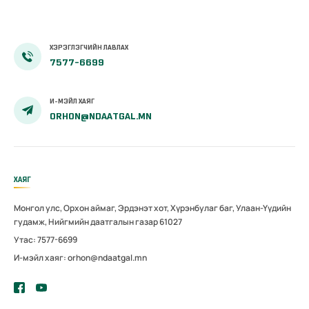
ХЭРЭГЛЭГЧИЙН ЛАВЛАХ
7577-6699
И-МЭЙЛ ХАЯГ
ORHON@NDAATGAL.MN
ХАЯГ
Монгол улс, Орхон аймаг, Эрдэнэт хот, Хүрэнбулаг баг, Улаан-Үүдийн
гудамж, Нийгмийн даатгалын газар 61027
Утас: 7577-6699
И-мэйл хаяг: orhon@ndaatgal.mn