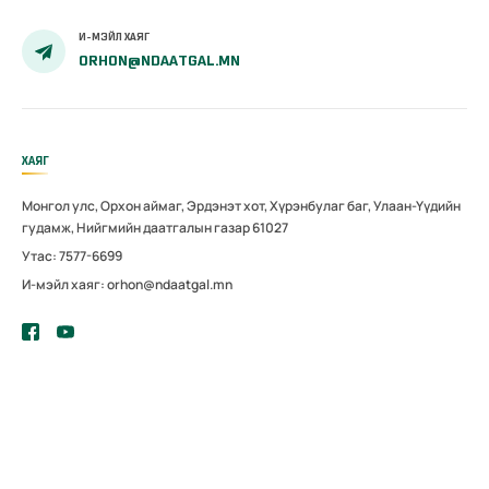
И-МЭЙЛ ХАЯГ
ORHON@NDAATGAL.MN
ХАЯГ
Монгол улс, Орхон аймаг, Эрдэнэт хот, Хүрэнбулаг баг, Улаан-Үүдийн
гудамж, Нийгмийн даатгалын газар 61027
Утас: 7577-6699
И-мэйл хаяг: orhon@ndaatgal.mn