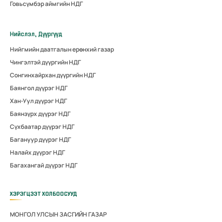
Говьсүмбэр аймгийн НДГ
Нийслэл, Дүүргүүд
Нийгмийн даатгалын ерөнхий газар
Чингэлтэй дүүргийн НДГ
Сонгинхайрхан дүүргийн НДГ
Баянгол дүүрэг НДГ
Хан-Уул дүүрэг НДГ
Баянзүрх дүүрэг НДГ
Сүхбаатар дүүрэг НДГ
Багануур дүүрэг НДГ
Налайх дүүрэг НДГ
Багахангай дүүрэг НДГ
ХЭРЭГЦЭЭТ ХОЛБООСУУД
МОНГОЛ УЛСЫН ЗАСГИЙН ГАЗАР