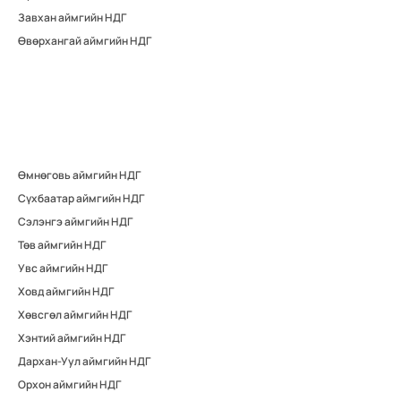
Завхан аймгийн НДГ
Өвөрхангай аймгийн НДГ
Өмнөговь аймгийн НДГ
Сүхбаатар аймгийн НДГ
Сэлэнгэ аймгийн НДГ
Төв аймгийн НДГ
Увс аймгийн НДГ
Ховд аймгийн НДГ
Хөвсгөл аймгийн НДГ
Хэнтий аймгийн НДГ
Дархан-Уул аймгийн НДГ
Орхон аймгийн НДГ