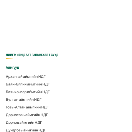
НИЙГМИЙН ДААТГАЛЫН ХЭЛТСҮҮД
Аймгууд
Архангай аймгийн НДГ
Баян-Өлгий аймгийн НДГ
Баянхонгор аймгийн НДГ
Булган аймгийн НДГ
Говь-Алтай аймгийн НДГ
Дорноговь аймгийн НДГ
Дорнод аймгийн НДГ
Дундговь аймгийн НДГ