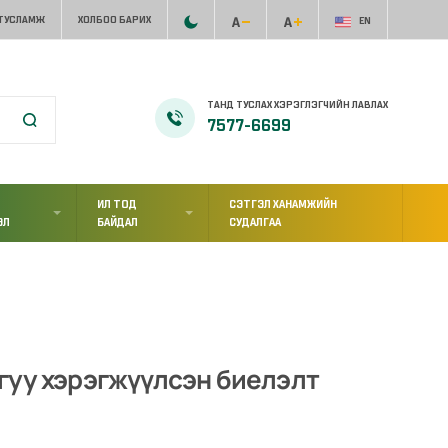
 ТУСЛАМЖ
ХОЛБОО БАРИХ
EN
ТАНД ТУСЛАХ ХЭРЭГЛЭГЧИЙН ЛАВЛАХ
7577-6699
ИЛ ТОД
СЭТГЭЛ ХАНАМЖИЙН
ЭЛ
БАЙДАЛ
СУДАЛГАА
гуу хэрэгжүүлсэн биелэлт