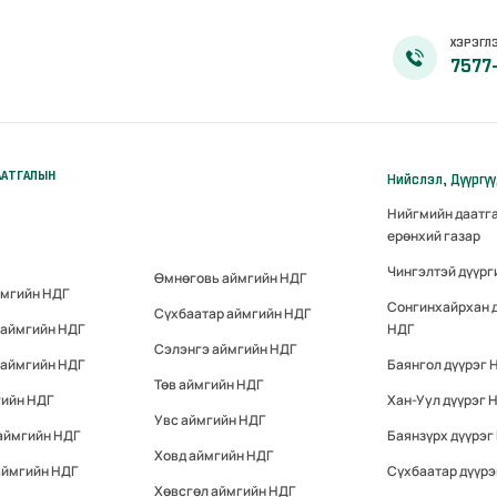
ХЭРЭГЛЭ
7577
ААТГАЛЫН
Нийслэл, Дүүргү
Нийгмийн даатг
ерөнхий газар
Чингэлтэй дүүрг
Өмнөговь аймгийн НДГ
ймгийн НДГ
Сонгинхайрхан 
Сүхбаатар аймгийн НДГ
 аймгийн НДГ
НДГ
Сэлэнгэ аймгийн НДГ
 аймгийн НДГ
Баянгол дүүрэг 
Төв аймгийн НДГ
гийн НДГ
Хан-Уул дүүрэг 
Увс аймгийн НДГ
аймгийн НДГ
Баянзүрх дүүрэг
Ховд аймгийн НДГ
аймгийн НДГ
Сүхбаатар дүүрэ
Хөвсгөл аймгийн НДГ