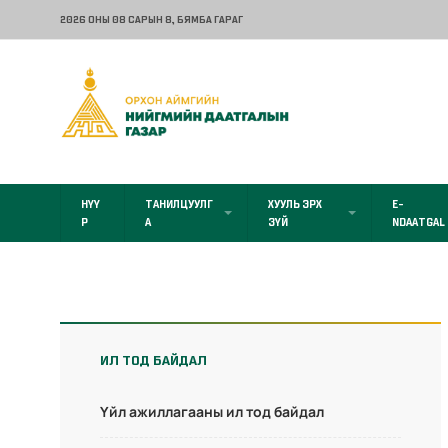
2026 ОНЫ 08 САРЫН 8
, БЯМБА ГАРАГ
НҮҮ
ТАНИЛЦУУЛГ
ХУУЛЬ ЭРХ
E-
Р
А
ЗҮЙ
NDAATGAL
ИЛ ТОД БАЙДАЛ
Үйл ажиллагааны ил тод байдал