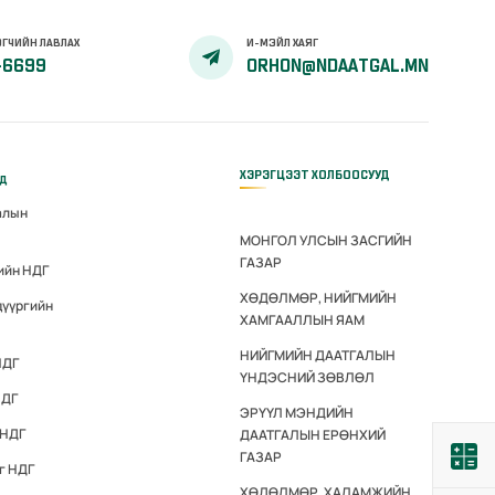
ГЧИЙН ЛАВЛАХ
И-МЭЙЛ ХАЯГ
-6699
ORHON@NDAATGAL.MN
ХЭРЭГЦЭЭТ ХОЛБООСУУД
үд
алын
МОНГОЛ УЛСЫН ЗАСГИЙН
ГАЗАР
ийн НДГ
ХӨДӨЛМӨР, НИЙГМИЙН
дүүргийн
ХАМГААЛЛЫН ЯАМ
НИЙГМИЙН ДААТГАЛЫН
НДГ
ҮНДЭСНИЙ ЗӨВЛӨЛ
НДГ
ЭРҮҮЛ МЭНДИЙН
 НДГ
ДААТГАЛЫН ЕРӨНХИЙ
ГАЗАР
г НДГ
ХӨДӨЛМӨР, ХАЛАМЖИЙН