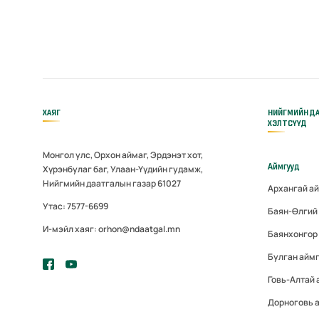
ХАЯГ
НИЙГМИЙН Д
ХЭЛТСҮҮД
Монгол улс, Орхон аймаг, Эрдэнэт хот,
Аймгууд
Хүрэнбулаг баг, Улаан-Үүдийн гудамж,
Нийгмийн даатгалын газар 61027
Архангай а
Утас: 7577-6699
Баян-Өлгий
И-мэйл хаяг: orhon@ndaatgal.mn
Баянхонгор
Булган айм
Говь-Алтай 
Дорноговь 