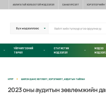
АВЛИГАТАЙ ХОЛБООТОЙ МЭДЭЭЛЭЛ
САНАЛ ХҮСЭЛТ
ХЭРЭГЛЭГЧИЙН
ҮЙЛЧИЛГЭЭНИЙ
СТАТИСТИК
МЭДЭЭ
ТӨРӨЛ
МЭДЭЭЛЭЛ
МЭДЭЭЛ
НҮҮР
ШИЛЭН ДАНС ХӨТЛӨЛТ, ХЭРЭГЖИЛТ, АУДИТЫН ТАЙЛАН
2023 оны аудитын зөвлөмжийн да