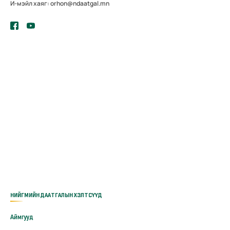
И-мэйл хаяг: orhon@ndaatgal.mn
НИЙГМИЙН ДААТГАЛЫН ХЭЛТСҮҮД
Аймгууд