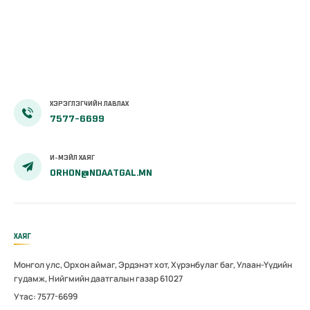
ХЭРЭГЛЭГЧИЙН ЛАВЛАХ
7577-6699
И-МЭЙЛ ХАЯГ
ORHON@NDAATGAL.MN
ХАЯГ
Монгол улс, Орхон аймаг, Эрдэнэт хот, Хүрэнбулаг баг, Улаан-Үүдийн
гудамж, Нийгмийн даатгалын газар 61027
Утас: 7577-6699