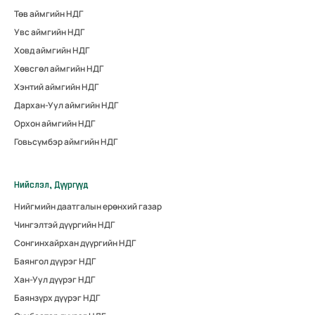
Төв аймгийн НДГ
Увс аймгийн НДГ
Ховд аймгийн НДГ
Хөвсгөл аймгийн НДГ
Хэнтий аймгийн НДГ
Дархан-Уул аймгийн НДГ
Орхон аймгийн НДГ
Говьсүмбэр аймгийн НДГ
Нийслэл, Дүүргүүд
Нийгмийн даатгалын ерөнхий газар
Чингэлтэй дүүргийн НДГ
Сонгинхайрхан дүүргийн НДГ
Баянгол дүүрэг НДГ
Хан-Уул дүүрэг НДГ
Баянзүрх дүүрэг НДГ