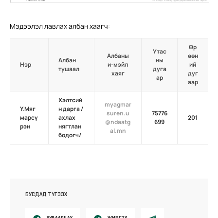
Мэдээлэл лавлах албан хаагч:
Өр
Утас
Албаны
өөн
Албан
ны
Нэр
и-мэйл
ий
тушаал
дуга
хаяг
дуг
ар
аар
Хэлтсий
myagmar
Ү.Мяг
н дарга /
suren.u
75776
марсү
ахлах
201
@ndaatg
699
рэн
нягтлан
al.mn
бодогч/
БУСДАД ТҮГЭЭХ
ХУВААЛЦАХ
ЖИРГЭХ