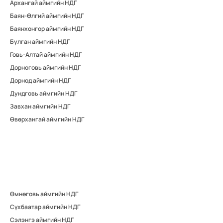
Архангай аймгийн НДГ
Баян-Өлгий аймгийн НДГ
Баянхонгор аймгийн НДГ
Булган аймгийн НДГ
Говь-Алтай аймгийн НДГ
Дорноговь аймгийн НДГ
Дорнод аймгийн НДГ
Дундговь аймгийн НДГ
Завхан аймгийн НДГ
Өвөрхангай аймгийн НДГ
Өмнөговь аймгийн НДГ
Сүхбаатар аймгийн НДГ
Сэлэнгэ аймгийн НДГ