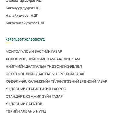
Сүхбаатар дүүрэг НДГ
Багануур дүүрэг НДГ
Налайх дүүрэг НДГ
Багахангай дүүрэг НДГ
ХЭРЭГЦЭЭТ ХОЛБООСУУД
МОНГОЛ УЛСЫН ЗАСГИЙН ГАЗАР
ХӨДӨЛМӨР, НИЙГМИЙН ХАМГААЛЛЫН ЯАМ
НИЙГМИЙН ДААТГАЛЫН ҮНДЭСНИЙ ЗӨВЛӨЛ
ЭРҮҮЛ МЭНДИЙН ДААТГАЛЫН ЕРӨНХИЙ ГАЗАР
ХӨДӨЛМӨР, ХАЛАМЖИЙН ҮЙЛЧИЛГЭЭНИЙ ЕРӨНХИЙ ГАЗАР
ҮНДЭСНИЙ СТАТИСТИКИЙН ХОРОО
СТАНДАРТ, ХЭМЖИЛ ЗҮЙН ГАЗАР
ҮНДЭСНИЙ ДАТА ТӨВ
ТӨРИЙН АЛБАНЫ НУУЦ