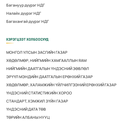
Багануур дүүрэг НДГ
Налайх дүүрэг НДГ
Багахангай дүүрэг НДГ
ХЭРЭГЦЭЭТ ХОЛБООСУУД
МОНГОЛ УЛСЫН ЗАСГИЙН ГАЗАР
ХӨДӨЛМӨР, НИЙГМИЙН ХАМГААЛЛЫН ЯАМ
НИЙГМИЙН ДААТГАЛЫН ҮНДЭСНИЙ ЗӨВЛӨЛ
ЭРҮҮЛ МЭНДИЙН ДААТГАЛЫН ЕРӨНХИЙ ГАЗАР
ХӨДӨЛМӨР, ХАЛАМЖИЙН ҮЙЛЧИЛГЭЭНИЙ ЕРӨНХИЙ ГАЗАР
ҮНДЭСНИЙ СТАТИСТИКИЙН ХОРОО
СТАНДАРТ, ХЭМЖИЛ ЗҮЙН ГАЗАР
ҮНДЭСНИЙ ДАТА ТӨВ
ТӨРИЙН АЛБАНЫ НУУЦ