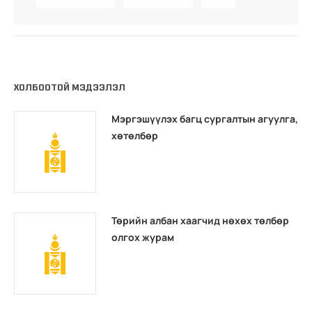
ХОЛБООТОЙ МЭДЭЭЛЭЛ
Мэргэшүүлэх багц сургалтын агуулга,
хөтөлбөр
Төрийн албан хаагчид нөхөх төлбөр
олгох журам