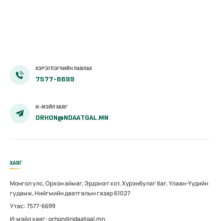
ХЭРЭГЛЭГЧИЙН ЛАВЛАХ
7577-6699
И-МЭЙЛ ХАЯГ
ORHON@NDAATGAL.MN
ХАЯГ
Монгол улс, Орхон аймаг, Эрдэнэт хот, Хүрэнбулаг баг, Улаан-Үүдийн
гудамж, Нийгмийн даатгалын газар 61027
Утас: 7577-6699
И-мэйл хаяг: orhon@ndaatgal.mn