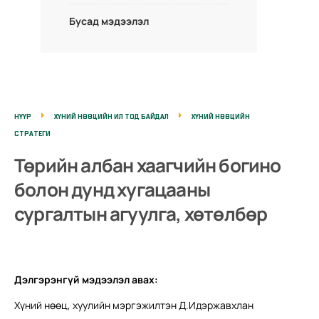
Бусад мэдээлэл
НҮҮР
ХҮНИЙ НӨӨЦИЙН ИЛ ТОД БАЙДАЛ
ХҮНИЙ НӨӨЦИЙН
СТРАТЕГИ
Төрийн албан хаагчийн богино
болон дунд хугацааны
сургалтын агуулга, хөтөлбөр
Дэлгэрэнгүй мэдээлэл авах:
Хүний нөөц, хуулийн мэргэжилтэн Д.Идэржавхлан