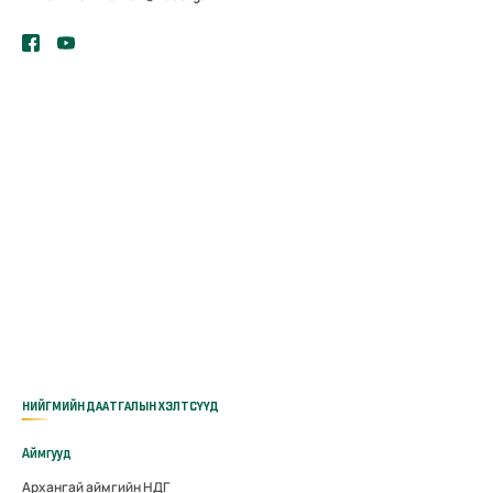
НИЙГМИЙН ДААТГАЛЫН ХЭЛТСҮҮД
Аймгууд
Архангай аймгийн НДГ