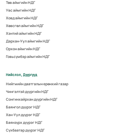
Төв аймгийн НДГ
Увс аймгийн НДГ
Ховд аймгийн НДГ
Хөвсгөл аймгийн НДГ
Хэнтий аймгийн НДГ
Дархан-Уул аймгийн НДГ
Орхон аймгийн НДГ
Говьсүмбэр аймгийн НДГ
Нийслэл, Дүүргүүд
Нийгмийн даатгалын ерөнхий газар
Чингэлтэй дүүргийн НДГ
Сонгинхайрхан дүүргийн НДГ
Баянгол дүүрэг НДГ
Хан-Уул дүүрэг НДГ
Баянзүрх дүүрэг НДГ
Сүхбаатар дүүрэг НДГ