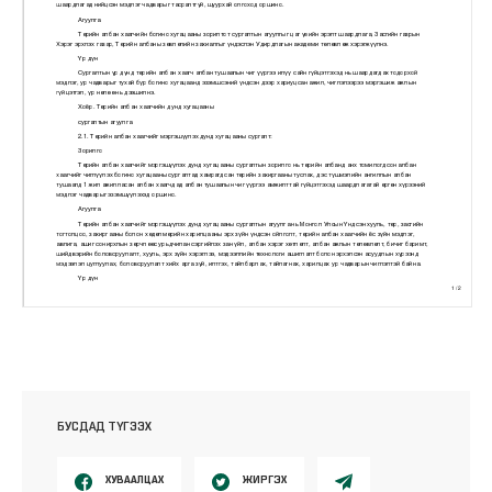
БУСДАД ТҮГЭЭХ
ХУВААЛЦАХ
ЖИРГЭХ