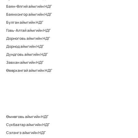
Баян-Өлгий аймгийн НДГ
Баянхонгор аймгийн НДГ
Булган аймгийн НДГ
Говь-Алтай аймгийн НДГ
Дорноговь аймгийн НДГ
Дорнод аймгийн НДГ
Дундговь аймгийн НДГ
Завхан аймгийн НДГ
Өвөрхангай аймгийн НДГ
Өмнөговь аймгийн НДГ
Сүхбаатар аймгийн НДГ
Сэлэнгэ аймгийн НДГ