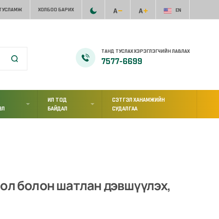
 ТУСЛАМЖ
ХОЛБОО БАРИХ
EN
ТАНД ТУСЛАХ ХЭРЭГЛЭГЧИЙН ЛАВЛАХ
7577-6699
ИЛ ТОД
СЭТГЭЛ ХАНАМЖИЙН
ЭЛ
БАЙДАЛ
СУДАЛГАА
зол болон шатлан дэвшүүлэх,