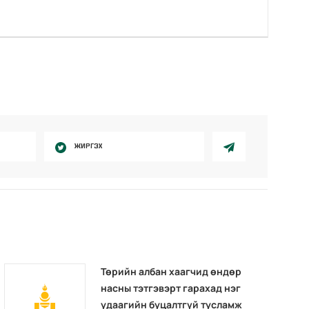
ЖИРГЭХ
Төрийн албан хаагчид өндөр
насны тэтгэвэрт гарахад нэг
удаагийн буцалтгүй тусламж