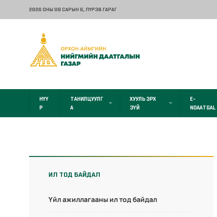
2026 ОНЫ 08 САРЫН 6
, ПҮРЭВ ГАРАГ
НҮҮ
ТАНИЛЦУУЛГ
ХУУЛЬ ЭРХ
E-
Р
А
ЗҮЙ
NDAATGAL
ИЛ ТОД БАЙДАЛ
Үйл ажиллагааны ил тод байдал