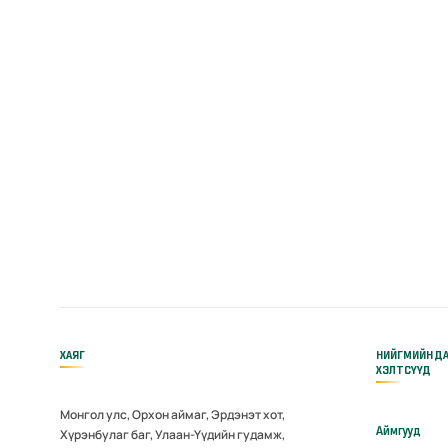
ХАЯГ
НИЙГМИЙН Д
ХЭЛТСҮҮД
Монгол улс, Орхон аймаг, Эрдэнэт хот,
Аймгууд
Хүрэнбулаг баг, Улаан-Үүдийн гудамж,