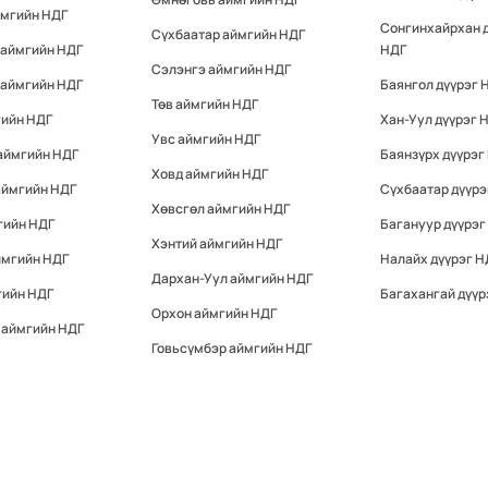
ймгийн НДГ
Сонгинхайрхан 
Сүхбаатар аймгийн НДГ
 аймгийн НДГ
НДГ
Сэлэнгэ аймгийн НДГ
 аймгийн НДГ
Баянгол дүүрэг 
Төв аймгийн НДГ
гийн НДГ
Хан-Уул дүүрэг 
Увс аймгийн НДГ
аймгийн НДГ
Баянзүрх дүүрэг
Ховд аймгийн НДГ
аймгийн НДГ
Сүхбаатар дүүрэ
Хөвсгөл аймгийн НДГ
гийн НДГ
Багануур дүүрэг
Хэнтий аймгийн НДГ
ймгийн НДГ
Налайх дүүрэг Н
Дархан-Уул аймгийн НДГ
гийн НДГ
Багахангай дүүр
Орхон аймгийн НДГ
 аймгийн НДГ
Говьсүмбэр аймгийн НДГ