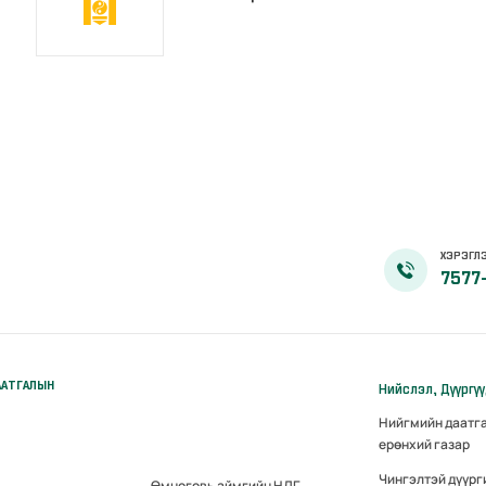
ХЭРЭГЛЭ
7577
ААТГАЛЫН
Нийслэл, Дүүргү
Нийгмийн даатг
ерөнхий газар
Чингэлтэй дүүрг
Өмнөговь аймгийн НДГ