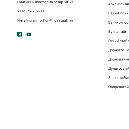
Нийгмийн даатгалын газар 61027
Архангай а
Утас: 7577-6699
Баян-Өлгий
И-мэйл хаяг: orhon@ndaatgal.mn
Баянхонгор
Булган айм
Говь-Алтай 
Дорноговь 
Дорнод айм
Дундговь а
Завхан айм
Өвөрхангай