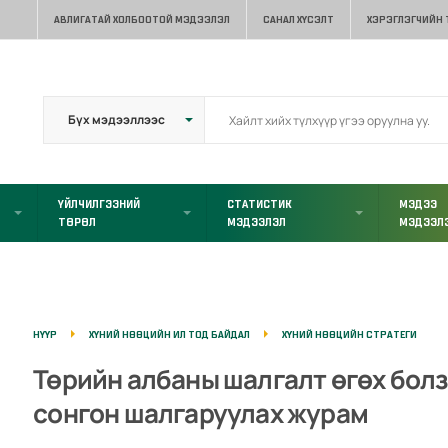
АВЛИГАТАЙ ХОЛБООТОЙ МЭДЭЭЛЭЛ
САНАЛ ХҮСЭЛТ
ХЭРЭГЛЭГЧИЙН
ҮЙЛЧИЛГЭЭНИЙ
СТАТИСТИК
МЭДЭЭ
ТӨРӨЛ
МЭДЭЭЛЭЛ
МЭДЭЭЛ
НҮҮР
ХҮНИЙ НӨӨЦИЙН ИЛ ТОД БАЙДАЛ
ХҮНИЙ НӨӨЦИЙН СТРАТЕГИ
Төрийн албаны шалгалт өгөх бол
сонгон шалгаруулах журам