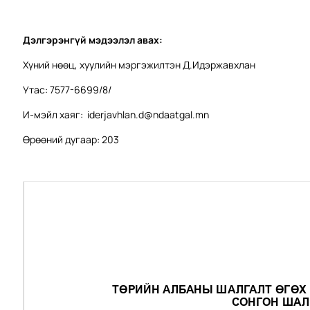
Дэлгэрэнгүй мэдээлэл авах:
Хүний нөөц, хуулийн мэргэжилтэн Д.Идэржавхлан
Утас: 7577-6699/8/
И-мэйл хаяг:
iderjavhlan.d@ndaatgal.mn
Өрөөний дугаар: 203