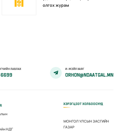
олгох журам
ГЧИЙН ЛАВЛАХ
И-МЭЙЛ ХАЯГ
-6699
ORHON@NDAATGAL.MN
ХЭРЭГЦЭЭТ ХОЛБООСУУД
үд
алын
МОНГОЛ УЛСЫН ЗАСГИЙН
ГАЗАР
ийн НДГ