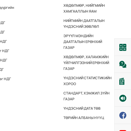
ХӨДӨЛМӨР, НИЙГМИЙН
дүүргийн
ХАМГААЛЛЫН ЯАМ
НИЙГМИЙН ДААТГАЛЫН
НДГ
ҮНДЭСНИЙ ЗӨВЛӨЛ
НДГ
ЭРҮҮЛ МЭНДИЙН
 НДГ
ДААТГАЛЫН ЕРӨНХИЙ
ГАЗАР
г НДГ
ХӨДӨЛМӨР, ХАЛАМЖИЙН
 НДГ
ҮЙЛЧИЛГЭЭНИЙ ЕРӨНХИЙ
ГАЗАР
ДГ
ҮНДЭСНИЙ СТАТИСТИКИЙН
эг НДГ
ХОРОО
СТАНДАРТ, ХЭМЖИЛ ЗҮЙН
ГАЗАР
ҮНДЭСНИЙ ДАТА ТӨВ
ТӨРИЙН АЛБАНЫ НУУЦ