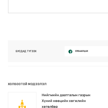
ХУВААЛЦАХ
БУСДАД ТҮГЭЭХ
ХОЛБООТОЙ МЭДЭЭЛЭЛ
Нийгмийн даатгалын газрын
Хүний нөөцийн хөгжлийн
хөтөлбөр